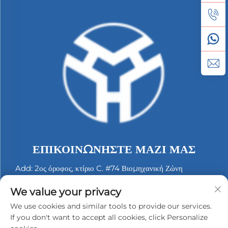
ΕΠΙΚΟΙΝΩΝΉΣΤΕ ΜΑΖΊ ΜΑΣ
Add: 2ος όροφος, κτίριο C. #74 Βιομηχανική Ζώνη
Langbei. Tongle Longgang. Shenzhen, China.
We value your privacy
Τηλ.:
+86-13530558584
We use cookies and similar tools to provide our services.
Ηλ. ταχυδρομείο:
[email protected]
If you don't want to accept all cookies, click Personalize