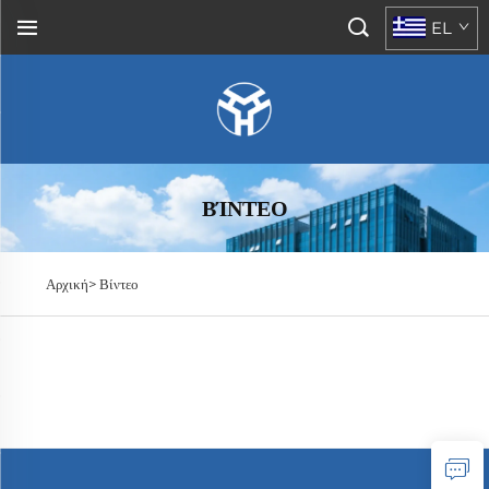
EL
ΒΊΝΤΕΟ
Αρχική>
Βίντεο