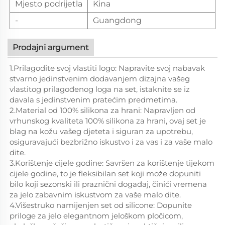
Mjesto podrijetla
Kina
-
Guangdong
Prodajni argument
1.Prilagodite svoj vlastiti logo: Napravite svoj nabavak
stvarno jedinstvenim dodavanjem dizajna vašeg
vlastitog prilagođenog loga na set, istaknite se iz
davala s jedinstvenim pratećim predmetima.
2.Material od 100% silikona za hrani: Napravljen od
vrhunskog kvaliteta 100% silikona za hrani, ovaj set je
blag na kožu vašeg djeteta i siguran za upotrebu,
osiguravajući bezbrižno iskustvo i za vas i za vaše malo
dite.
3.Korištenje cijele godine: Savršen za korištenje tijekom
cijele godine, to je fleksibilan set koji može dopuniti
bilo koji sezonski ili praznični događaj, činići vremena
za jelo zabavnim iskustvom za vaše malo dite.
4.Višestruko namijenjen set od silicone: Dopunite
priloge za jelo elegantnom jeloškom pločicom,