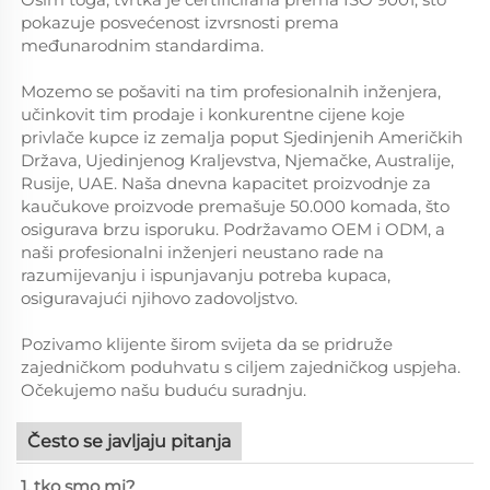
pokazuje posvećenost izvrsnosti prema
međunarodnim standardima.
Mozemo se pošaviti na tim profesionalnih inženjera,
učinkovit tim prodaje i konkurentne cijene koje
privlače kupce iz zemalja poput Sjedinjenih Američkih
Država, Ujedinjenog Kraljevstva, Njemačke, Australije,
Rusije, UAE. Naša dnevna kapacitet proizvodnje za
kaučukove proizvode premašuje 50.000 komada, što
osigurava brzu isporuku. Podržavamo OEM i ODM, a
naši profesionalni inženjeri neustano rade na
razumijevanju i ispunjavanju potreba kupaca,
osiguravajući njihovo zadovoljstvo.
Pozivamo klijente širom svijeta da se pridruže
zajedničkom poduhvatu s ciljem zajedničkog uspjeha.
Očekujemo našu buduću suradnju.
Često se javljaju pitanja
1. tko smo mi?