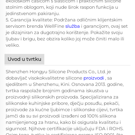
ekološkom čašicom s slastičom i praktičnim silicone
stolnim oblogom, koji nude širok raspon funkcija u
jedinstvenom pakiranju.
5. Garancija kvalitete: Podržana odličnim klijentskim
servisom brenda WellFine
služba
i garancijom, ovaj set
je dizajniran za dugotrajno korištenje. Pokažite svoju
ljubav i brigu, bez obzira koliko joj može činiti malo ili
veliko.
Uvod u tvrtku
Shenzhen Hongyu Silicone Products Co., Ltd. je
dobavljač visokokvalitetne silicone
proizvodi
, sa
sjedištem u Shenzhenu, Kini. Osnovana 2013. godine,
tvrtka raspolaže brojnim godinama iskustva u
proizvodnji silikonskih proizvoda. Specijalizirana za
silikonske kuhinjske pribore, dječju posuđu, pekači,
proizvode za kućne ljubimce i silikonske cijevi, tvrtka
jamči da su svi proizvodi izrađeni od 100% silikona
namijenjenog za hranu, kako bi osigurala kvalitetu i
sigurnost. Njihove certifikacije uključuju FDA i ROHS.
Osim toga, tvrtka je certificirana prema ISO 9001, što