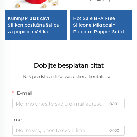
Kuhinjski alatićevi
Hot Sale BPA Free
Silikon poslužna šalica
Silicone Mikrodalni
za popcorn Velika
Popcorn Popper Sutiriv
kapacitet nosiv Prostor
Dugački Perivo
za laganu čišćenje
Ponovno Upotrebljiv
Ekološki Prijateljski
Savijiv
Dobijte besplatan citat
Naš predstavnik će vas uskoro kontaktirati.
E-mail
0/100
Ime
0/100