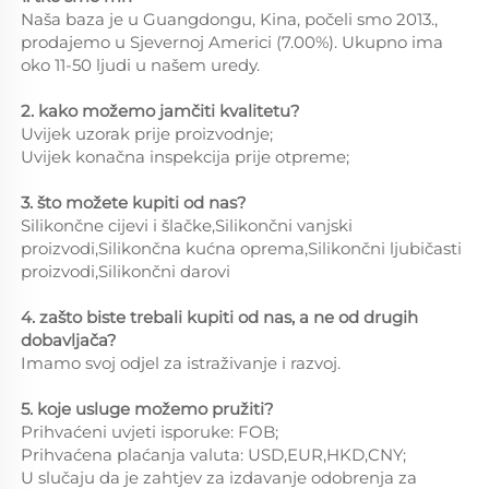
Naša baza je u Guangdongu, Kina, počeli smo 2013.,
prodajemo u Sjevernoj Americi (7.00%). Ukupno ima
oko 11-50 ljudi u našem uredу.
2. kako možemo jamčiti kvalitetu?
Uvijek uzorak prije proizvodnje;
Uvijek konačna inspekcija prije otpreme;
3. što možete kupiti od nas?
Silikončne cijevi i šlačke,Silikončni vanjski
proizvodi,Silikončna kućna oprema,Silikončni ljubičasti
proizvodi,Silikončni darovi
4. zašto biste trebali kupiti od nas, a ne od drugih
dobavljača?
Imamo svoj odjel za istraživanje i razvoj.
5. koje usluge možemo pružiti?
Prihvaćeni uvjeti isporuke: FOB;
Prihvaćena plaćanja valuta: USD,EUR,HKD,CNY;
U slučaju da je zahtjev za izdavanje odobrenja za