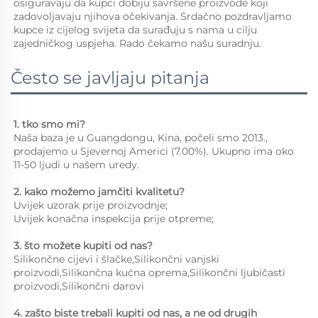
osiguravaju da kupci dobiju savršene proizvode koji 
zadovoljavaju njihova očekivanja. Srdačno pozdravljamo 
kupce iz cijelog svijeta da surađuju s nama u cilju 
zajedničkog uspjeha. Rado čekamo našu suradnju. 
Često se javljaju pitanja
1. tko smo mi?   
Naša baza je u Guangdongu, Kina, počeli smo 2013., 
prodajemo u Sjevernoj Americi (7.00%). Ukupno ima oko 
11-50 ljudi u našem uredу. 
2. kako možemo jamčiti kvalitetu?   
Uvijek uzorak prije proizvodnje;   
Uvijek konačna inspekcija prije otpreme;   
3. što možete kupiti od nas?   
Silikončne cijevi i šlačke,Silikončni vanjski 
proizvodi,Silikončna kućna oprema,Silikončni ljubičasti 
proizvodi,Silikončni darovi 
4. zašto biste trebali kupiti od nas, a ne od drugih 