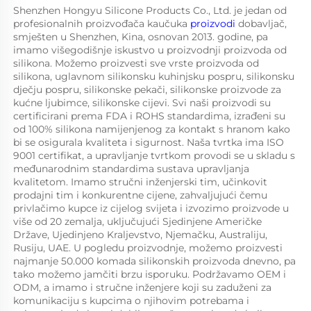
Shenzhen Hongyu Silicone Products Co., Ltd. je jedan od 
profesionalnih proizvođača kaučuka 
proizvodi 
dobavljač, 
smješten u Shenzhen, Kina, osnovan 2013. godine, pa 
imamo višegodišnje iskustvo u proizvodnji proizvoda od 
silikona. Možemo proizvesti sve vrste proizvoda od 
silikona, uglavnom silikonsku kuhinjsku pospru, silikonsku 
dječju pospru, silikonske pekači, silikonske proizvode za 
kućne ljubimce, silikonske cijevi. Svi naši proizvodi su 
certificirani prema FDA i ROHS standardima, izrađeni su 
od 100% silikona namijenjenog za kontakt s hranom kako 
bi se osigurala kvaliteta i sigurnost. Naša tvrtka ima ISO 
9001 certifikat, a upravljanje tvrtkom provodi se u skladu s 
međunarodnim standardima sustava upravljanja 
kvalitetom. Imamo stručni inženjerski tim, učinkovit 
prodajni tim i konkurentne cijene, zahvaljujući čemu 
privlačimo kupce iz cijelog svijeta i izvozimo proizvode u 
više od 20 zemalja, uključujući Sjedinjene Američke 
Države, Ujedinjeno Kraljevstvo, Njemačku, Australiju, 
Rusiju, UAE. U pogledu proizvodnje, možemo proizvesti 
najmanje 50.000 komada silikonskih proizvoda dnevno, pa 
tako možemo jamčiti brzu isporuku. Podržavamo OEM i 
ODM, a imamo i stručne inženjere koji su zaduženi za 
komunikaciju s kupcima o njihovim potrebama i 