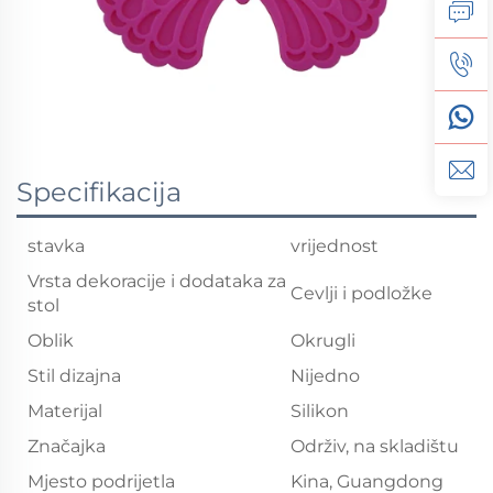
Specifikacija
stavka
vrijednost
Vrsta dekoracije i dodataka za
Cevlji i podložke
stol
Oblik
Okrugli
Stil dizajna
Nijedno
Materijal
Silikon
Značajka
Održiv, na skladištu
Mjesto podrijetla
Kina, Guangdong