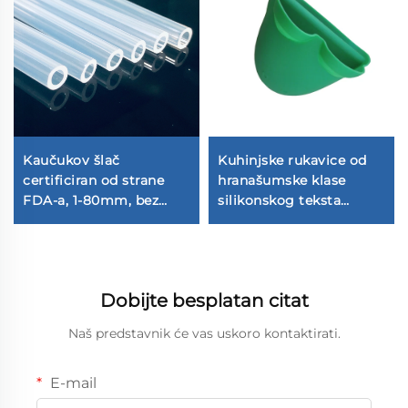
Kaučukov šlač
Kuhinjske rukavice od
certificiran od strane
hranašumske klase
FDA-a, 1-80mm, bez
silikonskog teksta
BPA, fleksibilan, za
otpornog na toplinu za
medicinsku upotrebu i
pekanje
hrano
Dobijte besplatan citat
Naš predstavnik će vas uskoro kontaktirati.
E-mail