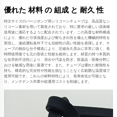
優れた 材料 の 組成 と 耐久 性
特注サイズのパージポンプ用シリコーンチューブは、高品質なシ
リコーン素材を用いて製造されており、特に要求の厳しい流体移
送用途に適応するように配合されています。この高度な材料構成
により、優れた引張強度および耐ちぎれ性を備えた機械的特性を
実現し、連続運転条件下でも信頼性の高い性能を発揮します。チ
ューブの独自な分子構造により、圧縮永久歪みに非常に強く、長
時間使用後でも元の形状と性能を維持します。材質の持つ本質的
な化学的不活性により、溶出や汚染を防ぎ、医薬品・医療分野に
おける敏感な用途に最適です。また、チューブは優れた耐熱性を
持ち、構造的な完全性や性能を損なうことなく広範囲な温度域で
使用可能です。これらの材料特性により、長寿命化が可能とな
り、メンテナンス作業や総運用コストを削減します。