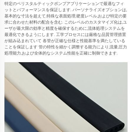
特定のペリスタルティックポンプアプリケーションで最適なフィ
ットとパフォーマンスを保証します. パーソナライズオプションは,
基本的な寸法を超えて,特殊な表面処理,硬度レベル,および特定の要
求に合わせた材料の配合を含む. このレベルのカスタマイズ化は,ユ
ーザが最大限の効率と精度を確保するために,流体処理システムを
最適化できるようにします. 工学プロセスには厳格な品質管理措置
が組み込まれていて 各管が正確な仕様と性能基準を満たしている
ことを保証します 管の特性を細かく調整する能力により,流量,圧力
処理能力,および全体的なシステム性能を正確に制御できます.