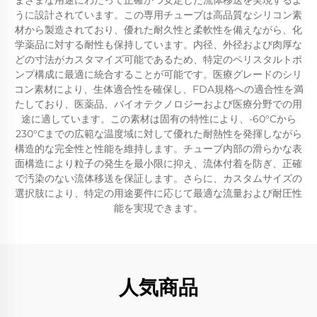
まざまな用途にわたって正確かつ安定した流体移送を実現するよ
うに設計されています。この専用チューブは高品質なシリコン素
材から製造されており、優れた耐久性と柔軟性を備えながら、化
学薬品に対する耐性も保持しています。内径、外径および肉厚な
どの寸法がカスタマイズ可能であるため、特定のペリスタルトポ
ンプ構成に最適に統合することが可能です。医療グレードのシリ
コン素材により、生体適合性を確保し、FDA規格への適合性を満
たしており、医薬品、バイオテクノロジーおよび医療分野での用
途に適しています。この素材は固有の特性により、-60°Cから
230°Cまでの広範な温度域に対して優れた耐熱性を発揮しながら
構造的な完全性と性能を維持します。チューブ内部の滑らかな表
面構造により粒子の発生を最小限に抑え、流体付着を防ぎ、正確
で汚染のない流体移送を保証します。さらに、カスタムサイズの
選択肢により、特定の用途要件に応じて最適な流量および耐圧性
能を実現できます。
人気商品