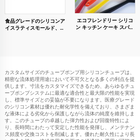
エコフレンドリー シリコ
食品グレードのシリコンア
ン キッチン ケーキ スパチ
イスラティスモールド、フ
ュラ 食器 調理器具 セット
ィッジケーキモールド、チ
刀付き バッグ中 ディナー
ョコレートトレイ、誕生日
ウェア用
ケーキ装飾用DIYベーキン
グツール、グルー・アイシ
ングモールド
カスタムサイズのチューブポンプ用シリコンチューブは、
精密な流体処理用途において不可欠となる多くの利点を提
供します。寸法をカスタマイズできるため、あらゆるチュ
ーブポンプシステムに最適な適合性と最大限の性能を実現
し、標準サイズとの妥協が不要になります。医療グレード
のシリコン素材は優れた耐化学性を備えており、さまざま
な液体による劣化から保護しながら流体の純度を維持しま
す。このチューブの卓越した弾力性および回復特性によ
り、長時間にわたって安定した性能を発揮し、メンテナン
ス頻度や交換コストを削減します。優れた耐久性により長