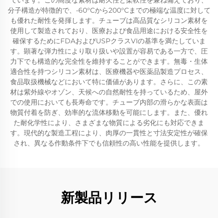
ています。この高度な素材は耐久性と柔軟性を兼ね備えており、
分子構造が特徴的で、-60°Cから200°Cまでの極端な温度に対して
も優れた耐性を発揮します。チューブは高品質なシリコン素材を
使用して製造されており、医療および食品用途における安全性を
確保するためにFDAおよびUSPクラスVIの基準を満たしていま
す。顕著な弾力性により取り扱いや設置が容易である一方で、圧
力下でも構造的な完全性を維持することができます。無毒・生体
適合性を持つシリコン素材は、医療機器や医薬品製造プロセス、
食品取扱機械などにおいて特に価値があります。さらに、この素
材は紫外線やオゾン、天候への自然耐性を持っているため、屋外
での使用においても長寿命です。チューブ内部の滑らかな表面は
物質付着を防ぎ、効率的な流体移動を可能にします。また、優れ
た耐化学性により、さまざまな物質による劣化にも対応できま
す。現代的な製造工程により、肉厚の一貫性と寸法安定性が確保
され、異なる作動条件下でも信頼性の高い性能を提供します。
新製品リリース