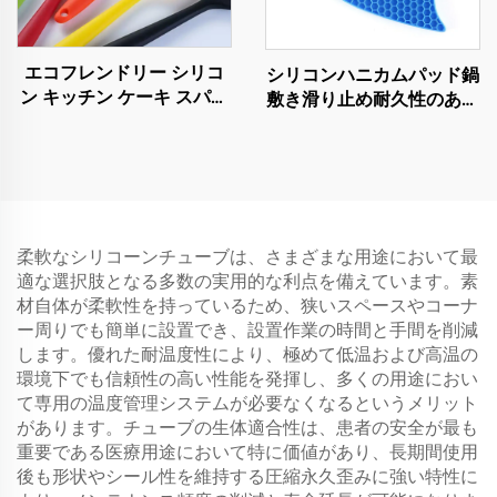
エコフレンドリー シリコ
シリコンハニカムパッド鍋
ン キッチン ケーキ スパチ
敷き滑り止め耐久性のある
ュラ 食器 調理器具 セット
フレキシブルな洗いやすく
刀付き バッグ中 ディナー
早く乾くシリコントリivet
ウェア用
マット
柔軟なシリコーンチューブは、さまざまな用途において最
適な選択肢となる多数の実用的な利点を備えています。素
材自体が柔軟性を持っているため、狭いスペースやコーナ
ー周りでも簡単に設置でき、設置作業の時間と手間を削減
します。優れた耐温度性により、極めて低温および高温の
環境下でも信頼性の高い性能を発揮し、多くの用途におい
て専用の温度管理システムが必要なくなるというメリット
があります。チューブの生体適合性は、患者の安全が最も
重要である医療用途において特に価値があり、長期間使用
後も形状やシール性を維持する圧縮永久歪みに強い特性に