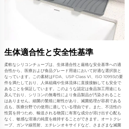
生体適合性と安全性基準
柔軟なシリコンチューブは、生体適合性と厳格な安全基準への適
合性から、医療および食品グレード用途において好適な選択肢と
なっています。この素材はFDA、USP Class VI、ISO 10993の要
件を満たしており、人体組織や生体流体に直接接触しても安全で
あることを保証しています。このような認定は食品加工用途にも
及んでおり、シリコンの無毒性により食品製品が汚染されること
はありません。細菌の繁殖に耐性があり、滅菌処理が容易である
点も、医療分野での使用に適している理由です。また、不活性の
性質を持つため、輸送される物質に有害な成分が溶け出す心配も
なく、敏感な溶液の純度を維持することができます。オートクレ
ーブ、ガンマ線照射、エチレンオキサイドなど、さまざまな滅菌