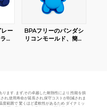
グレー
BPAフリーのパンダシ
スラテ
リコンモールド、簡単
ケーキ
クリーン、食品グレー
トレイ
ド、DIYケーキ・石鹸ク
レーシ
ラフトツール、持続可能
グツー
なベーキングとキャン
グ型
ドル使用
ます. まず,その卓越した耐熱性により,性能を損
され,使用寿命が延長され,保守コストが削減されま
い温度範囲で 驚くほど柔軟性があるため ダイナミッ