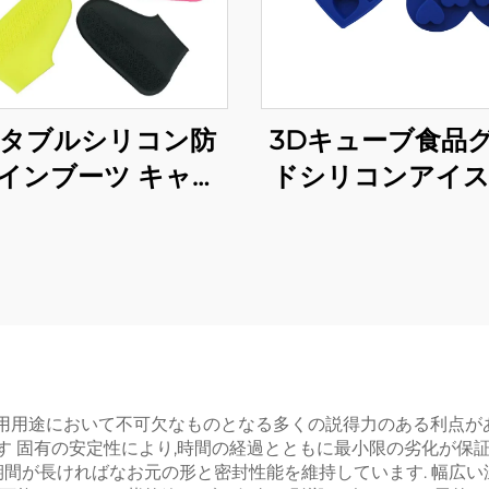
タブルシリコン防
3Dキューブ食品
インブーツ キャン
ドシリコンアイ
プ用レインギア
ィスフィンガー
型チョコレート
誕生日ケーキデコ
ョンDIYベーキン
ルグルーイシン
用用途において不可欠なものとなる多くの説得力のある利点があり
す 固有の安定性により,時間の経過とともに最小限の劣化が保証
縮期間が長ければなお元の形と密封性能を維持しています. 幅広