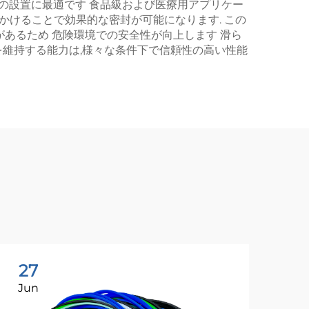
での設置に最適です 食品級および医療用アプリケー
かけることで効果的な密封が可能になります. この
す. 耐火性があるため 危険環境での安全性が向上します 滑ら
を維持する能力は,様々な条件下で信頼性の高い性能
27
2
Jun
Ju