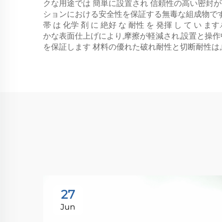
クな用途では 簡単に設置され 信頼性の高い密封が
ションにおける安全性を保証する無毒な組成物です
帯 は 化学 剤 に 絶好 な 耐性 を 発揮 し て い
かな表面仕上げにより,摩擦が軽減され,設置と操
を保証します 材料の優れた破れ耐性と切断耐性は
27
Jun