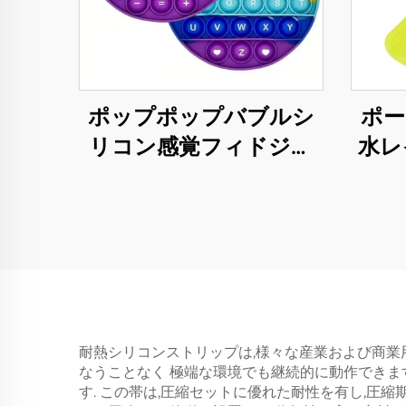
ポップポップバブルシ
ポー
リコン感覚フィドジェ
水レ
ットトイ 大人用 子ども
用 特殊ニーズ用 収納可
能 イースター贈り物 ス
トレス解消 コンテンポ
ラリー
耐熱シリコンストリップは,様々な産業および商業
なうことなく 極端な環境でも継続的に動作できま
す. この帯は,圧縮セットに優れた耐性を有し,圧