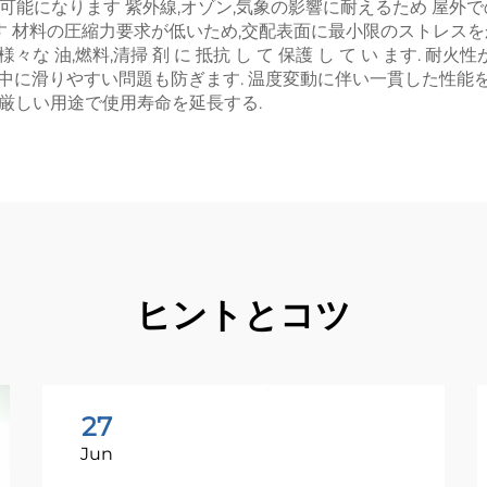
可能になります 紫外線,オゾン,気象の影響に耐えるため 屋外
 材料の圧縮力要求が低いため,交配表面に最小限のストレスを
 ます.様々な 油,燃料,清掃 剤 に 抵抗 し て 保護 し て い ま
作中に滑りやすい問題も防ぎます. 温度変動に伴い一貫した性能
,厳しい用途で使用寿命を延長する.
ヒントとコツ
27
Jun