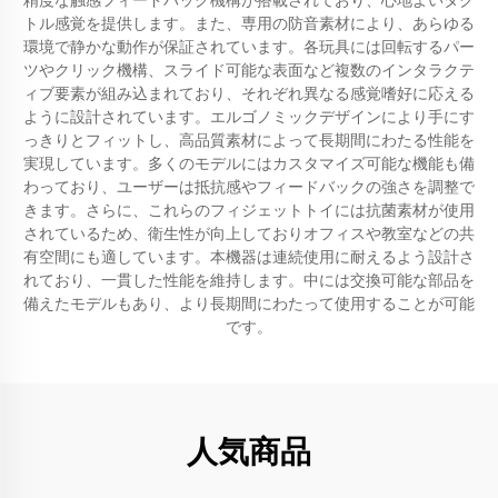
精度な触感フィードバック機構が搭載されており、心地よいタク
トル感覚を提供します。また、専用の防音素材により、あらゆる
環境で静かな動作が保証されています。各玩具には回転するパー
ツやクリック機構、スライド可能な表面など複数のインタラクテ
ィブ要素が組み込まれており、それぞれ異なる感覚嗜好に応える
ように設計されています。エルゴノミックデザインにより手にす
っきりとフィットし、高品質素材によって長期間にわたる性能を
実現しています。多くのモデルにはカスタマイズ可能な機能も備
わっており、ユーザーは抵抗感やフィードバックの強さを調整で
きます。さらに、これらのフィジェットトイには抗菌素材が使用
されているため、衛生性が向上しておりオフィスや教室などの共
有空間にも適しています。本機器は連続使用に耐えるよう設計さ
れており、一貫した性能を維持します。中には交換可能な部品を
備えたモデルもあり、より長期間にわたって使用することが可能
です。
人気商品