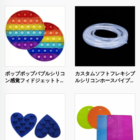
ポップポップバブルシリコ
カスタムソフトフレキシブ
ン感覚フィドジェットトイ
ルシリコンホースパイプ薄
大人用 子ども用 特殊ニー
肉ゴムチューブ医療食品グ
ズ用 収納可能 イースター
レード透明パルスポンプシ
贈り物 ストレス解消 コン
リコンチューブ
テンポラリー