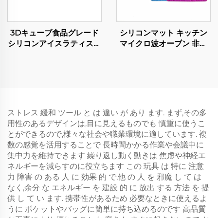
3Dキューブ食品グレード
シリコンマット キッチン
シリコンアイスラティスフ
マイクロ波オーブン 非ス
ィンガーケーキ型チョコレ
リップ 非焦げ パッド 可愛
ートトレイ誕生日ケーキデ
い 豪華デザイン 家用 食べ
コレーションDIYベーキン
物ホルダー 無料印刷
グツールグルーイシング型
ストレス 緩和 ツール と は 違い が あり ます. まず,その多
用性のあるデザインは,目に見えるものでも 慎重に使うこ
とができるので,様々な社会や職業環境に適しています. 複
数の感覚を活用することで 長時間かかる作業や会議中に
集中力を維持できます 繰り返し動く動きは 焦虑や神経エ
ネルギーを減らすのに役立ちます この 玩具 は 特に 注意
力 障害 の ある 人 に 効果 的 で,他 の 人 を 邪魔 し て は
なく,余分 な エネルギー を 建設 的 に 放出 する 方法 を 提
供 し て い ます. 携帯性があるため 必要なときに使えるよ
うに ポケットやバッグに簡単に持ち込めるのです 高品質