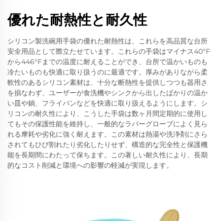
優れた耐熱性と耐久性
シリコン製洗碗用手袋の優れた耐熱性は、これらを高品質な台所
安全用品として際立たせています。これらの手袋はマイナス40°F
から446°Fまでの温度に耐えることができ、台所で温かいものも
冷たいものも快適に取り扱うのに最適です。厚みがありながら柔
軟性のあるシリコン素材は、十分な断熱性を提供しつつも器用さ
を損なわず、ユーザーが食洗機やシンクから出したばかりの温か
い皿や鍋、フライパンなどを快適に取り扱えるようにします。シ
リコンの耐久性により、こうした手袋は数ヶ月間定期的に使用し
てもその保護性能を維持し、一般的なラバーグローブによく見ら
れる摩耗や劣化に強く耐えます。この素材は熱湯や洗浄剤にさら
されてもひび割れたり劣化したりせず、構造的な完全性と保護機
能を長期間にわたって保ちます。この著しい耐久性により、長期
的なコスト削減と環境への影響の軽減が実現します。