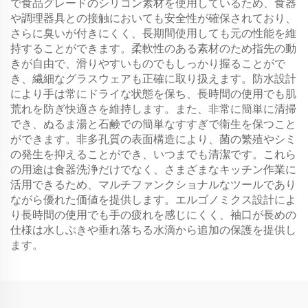
で食品グレードのシリコン素材を使用しているため、食器
や調理器具との接触においても安全性が確保されており、
さらに臭いが付きにくく、長期間使用しても元の性能を維
持することができます。柔軟性のある素材のため指先の動
きが自由で、滑りやすいものでもしっかり握ることがで
き、繊細なグラスウェアも正確に取り扱えます。防水設計
により手は常にドライな状態を保ち、長時間の使用でも肌
荒れを防ぎ快適さを維持します。また、非常に簡単に清掃
でき、ぬるま湯と石鹸での簡単なすすぎで衛生を保つこと
ができます。非多孔質の表面構造により、菌の繁殖やシミ
の発生を抑えることができ、いつまでも清潔です。これら
の用途は食器洗浄だけでなく、さまざまなキッチン作業に
活用できるため、マルチファンクショナルなツールであり
ながら優れた価値を提供します。エルゴノミクス設計によ
り長時間の使用でも手の疲れを感じにくく、袖口が長めの
仕様は水しぶきや垂れ落ちる水滴から追加の保護を提供し
ます。