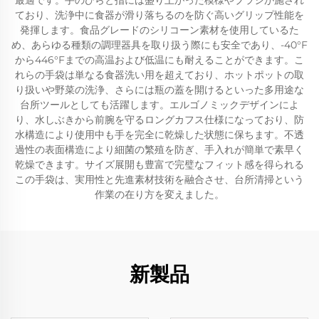
最適です。手のひらと指には盛り上がった模様やブラシが施され
ており、洗浄中に食器が滑り落ちるのを防ぐ高いグリップ性能を
発揮します。食品グレードのシリコーン素材を使用しているた
め、あらゆる種類の調理器具を取り扱う際にも安全であり、-40°F
から446°Fまでの高温および低温にも耐えることができます。こ
れらの手袋は単なる食器洗い用を超えており、ホットポットの取
り扱いや野菜の洗浄、さらには瓶の蓋を開けるといった多用途な
台所ツールとしても活躍します。エルゴノミックデザインによ
り、水しぶきから前腕を守るロングカフス仕様になっており、防
水構造により使用中も手を完全に乾燥した状態に保ちます。不透
過性の表面構造により細菌の繁殖を防ぎ、手入れが簡単で素早く
乾燥できます。サイズ展開も豊富で完璧なフィット感を得られる
この手袋は、実用性と先進素材技術を融合させ、台所清掃という
作業の在り方を変えました。
新製品