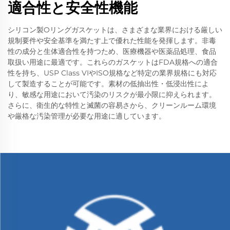
適合性と安全性機能
シリコン製Oリングガスケットは、さまざまな業界における厳しい
規制要件や安全基準を満たす上で優れた性能を発揮します。非毒
性の成分と生体適合性を持つため、医療機器や医薬品処理、食品
取扱い用途に最適です。これらのガスケットはFDA規格への適合
性を持ち、USP Class VIやISO規格など特定の業界規格にも対応
して製造することが可能です。素材の低抽出性・低浸出性によ
り、敏感な用途において汚染のリスクが最小限に抑えられます。
さらに、衛生的な特性と滅菌の容易さから、クリーンルーム環境
や厳格な汚染管理が必要な用途に適しています。