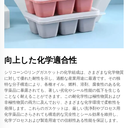
向上した化学適合性
シリコーンOリングガスケットの化学組成は、さまざまな化学物質
に対して優れた耐性を示し、過酷な産業用途に最適です。その独
特な分子構造により、各種オイル、燃料、溶剤、腐食性のある化
学薬品に暴露されても、著しい劣化やシール性能の低下を生じる
ことなく耐えることができます。この耐化学性は極性物質および
非極性物質の両方に及んでおり、さまざまな化学環境で柔軟性を
発揮します。これらのガスケットは、厳しい洗浄剤やプロセス用
化学薬品にさらされても構造的な完全性とシール効果を維持し、
化学プロセスおよび製造用途での信頼性ある性能を保証します。