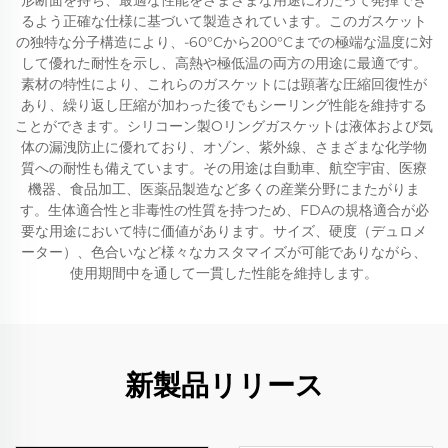
形断面を持ち、最適な性能をさまざまな用途にわたって発揮でき
るよう正確な仕様に基づいて製造されています。このガスケット
の独特な分子構造により、-60°Cから200°Cまでの極端な温度に対
して優れた耐性を示し、高熱や極低温の両方の用途に最適です。
素材の特性により、これらのガスケットには顕著な圧縮回復性が
あり、繰り返し圧縮が加わった後でもシーリング性能を維持する
ことができます。シリコーン製Oリングガスケットは液体および気
体の漏洩防止に優れており、オゾン、紫外線、さまざまな化学物
質への耐性も備えています。その用途は自動車、航空宇宙、医療
機器、食品加工、医薬品製造など多くの産業分野にまたがりま
す。生体適合性と非毒性の性質を持つため、FDAの規格適合が必
要な用途において特に価値があります。サイズ、硬度（デュロメ
ーター）、色合いなど様々なカスタマイズが可能でありながら、
使用期間中を通して一貫した性能を維持します。
新製品リリース