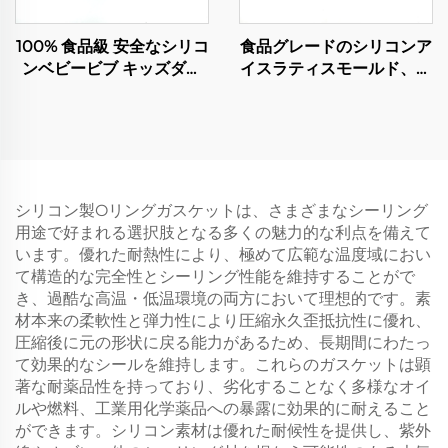
100% 食品級 安全なシリコ
食品グレードのシリコンア
ンベビービブ キッズダイ
イスラティスモールド、フ
ニング用品 やすいお手入
ィッジケーキモールド、チ
れ クラシックタイプ
ョコレートトレイ、誕生日
ケーキ装飾用DIYベーキン
グツール、グルー・アイシ
ングモールド
シリコン製Oリングガスケットは、さまざまなシーリング
用途で好まれる選択肢となる多くの魅力的な利点を備えて
います。優れた耐熱性により、極めて広範な温度域におい
て構造的な完全性とシーリング性能を維持することがで
き、過酷な高温・低温環境の両方において理想的です。素
材本来の柔軟性と弾力性により圧縮永久歪抵抗性に優れ、
圧縮後に元の形状に戻る能力があるため、長期間にわたっ
て効果的なシールを維持します。これらのガスケットは顕
著な耐薬品性を持っており、劣化することなく多様なオイ
ルや燃料、工業用化学薬品への暴露に効果的に耐えること
ができます。シリコン素材は優れた耐候性を提供し、紫外