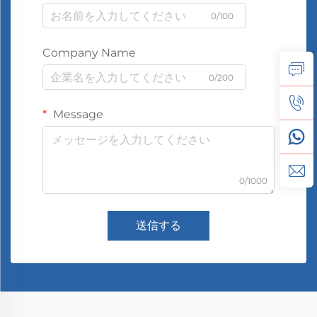
0/100
Company Name
0/200
Message
0/1000
送信する