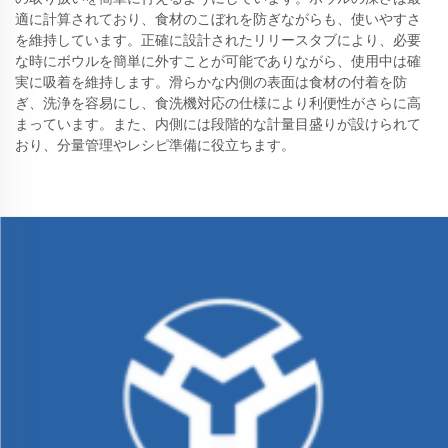
適に計算されており、食材のこぼれを防ぎながらも、使いやすさ
を維持しています。正確に設計されたリリースタブにより、必要
な時にボウルを簡単に外すことが可能でありながら、使用中は確
実に吸着を維持します。滑らかな内側の表面は食材の付着を防
ぎ、洗浄を容易にし、食洗機対応の仕様により利便性がさらに高
まっています。また、内側には段階的な計量目盛りが設けられて
おり、分量管理やレシピ準備に役立ちます。