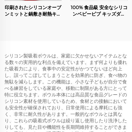
印刷されたシリコンオーブ
100% 食品級 安全なシリコ
ンミットと鍋敷き耐熱キッ
ンベビービブ キッズダイ
チンベーキング用手袋
ニング用品 やすいお手入
れ クラシックタイプ
シリコン製吸着ボウルは、家庭に欠かせないアイテムとな
る数々の実用的な利点を備えています。まず何よりも優れ
た吸着力により、食事中の安定性がかつてないほど向上
し、誤ってこぼしてしまうことを効果的に防ぎ、食べ物の
無駄を減らします。この機能は、小さな子どもが自分で食
べる練習をしている家庭や、移動に制限がある方にとって
特に役立ちます。ボウル本体には高品質な食品グレードの
シリコン素材を使用しているため、食材との接触において
も安全性が確保されており、日常使用による摩耗にも強
く、非常に耐久性があります。一般的なボウルとは異な
り、これらの吸着式ボウルは繰り返し使用したり洗浄した
りしても、見た目や機能性を長期間維持することができま