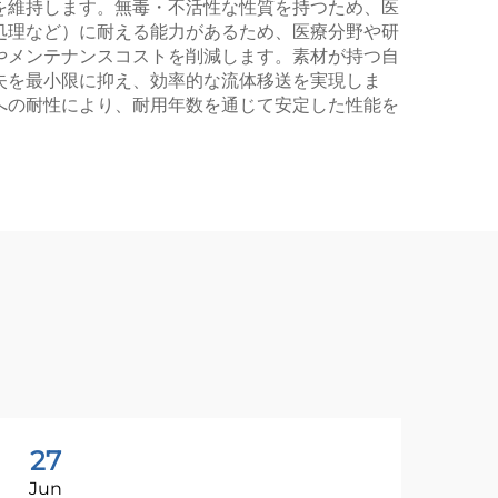
を維持します。無毒・不活性な性質を持つため、医
処理など）に耐える能力があるため、医療分野や研
やメンテナンスコストを削減します。素材が持つ自
失を最小限に抑え、効率的な流体移送を実現しま
への耐性により、耐用年数を通じて安定した性能を
27
2
Jun
Ju