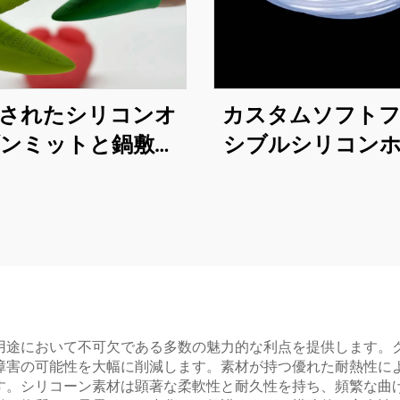
されたシリコンオ
カスタムソフト
ンミットと鍋敷き
シブルシリコン
キッチンベーキン
パイプ薄肉ゴム
グ用手袋
ブ医療食品グレー
パルスポンプシ
チューブ
用途において不可欠である多数の魅力的な利点を提供します。
障害の可能性を大幅に削減します。素材が持つ優れた耐熱性に
す。シリコーン素材は顕著な柔軟性と耐久性を持ち、頻繁な曲