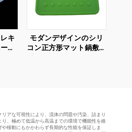
フレキ
モダンデザインのシリ
ホース
コン正方形マット鍋敷き
チュー
（柔軟で洗いやすく乾燥
ド透明
しやすいテーブル用乾
リコン
燥マット）
クリアな可視性により、流体の問題や汚染、詰まり
より、極めて低温から高温までの環境で機能性を維
げや移動にもかかわらず長期的な性能を保証しま