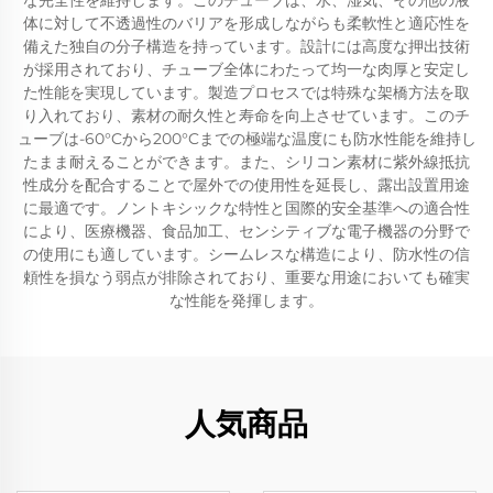
な完全性を維持します。このチューブは、水、湿気、その他の液
体に対して不透過性のバリアを形成しながらも柔軟性と適応性を
備えた独自の分子構造を持っています。設計には高度な押出技術
が採用されており、チューブ全体にわたって均一な肉厚と安定し
た性能を実現しています。製造プロセスでは特殊な架橋方法を取
り入れており、素材の耐久性と寿命を向上させています。このチ
ューブは-60°Cから200°Cまでの極端な温度にも防水性能を維持し
たまま耐えることができます。また、シリコン素材に紫外線抵抗
性成分を配合することで屋外での使用性を延長し、露出設置用途
に最適です。ノントキシックな特性と国際的安全基準への適合性
により、医療機器、食品加工、センシティブな電子機器の分野で
の使用にも適しています。シームレスな構造により、防水性の信
頼性を損なう弱点が排除されており、重要な用途においても確実
な性能を発揮します。
人気商品