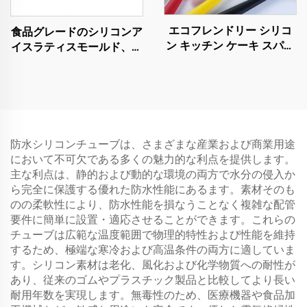
エコフレンドリー シリコ
食品グレードのシリコンア
ン キッチン ケーキ スパチ
イスラティスモールド、フ
ュラ 食器 調理器具 セット
ィッジケーキモールド、チ
刀付き バッグ中 ディナー
ョコレートトレイ、誕生日
ウェア用
ケーキ装飾用DIYベーキン
グツール、グルー・アイシ
ングモールド
防水シリコンチューブは、さまざまな産業および商業用途
において不可欠である多くの魅力的な利点を提供します。
主な利点は、静的および動的な環境の両方で水分の侵入か
ら完全に保護する優れた防水性能にあるます。素材そのも
のの柔軟性により、防水性能を損なうことなく複雑な配管
要件に簡単に設置・適応させることができます。これらの
チューブは広範な温度範囲で物理的特性および性能を維持
するため、極端な寒冷および高温条件の両方に適していま
す。シリコン素材は老化、風化および化学物質への耐性が
あり、従来のゴムやプラスチック製品と比較してより長い
耐用年数を実現します。無毒性のため、医療機器や食品加