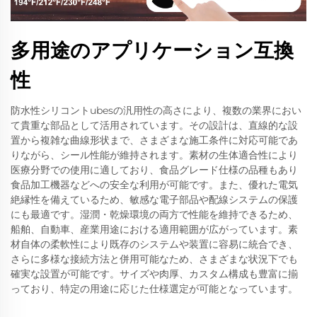
多用途のアプリケーション互換
性
防水性シリコントubesの汎用性の高さにより、複数の業界におい
て貴重な部品として活用されています。その設計は、直線的な設
置から複雑な曲線形状まで、さまざまな施工条件に対応可能であ
りながら、シール性能が維持されます。素材の生体適合性により
医療分野での使用に適しており、食品グレード仕様の品種もあり
食品加工機器などへの安全な利用が可能です。また、優れた電気
絶縁性を備えているため、敏感な電子部品や配線システムの保護
にも最適です。湿潤・乾燥環境の両方で性能を維持できるため、
船舶、自動車、産業用途における適用範囲が広がっています。素
材自体の柔軟性により既存のシステムや装置に容易に統合でき、
さらに多様な接続方法と併用可能なため、さまざまな状況下でも
確実な設置が可能です。サイズや肉厚、カスタム構成も豊富に揃
っており、特定の用途に応じた仕様選定が可能となっています。