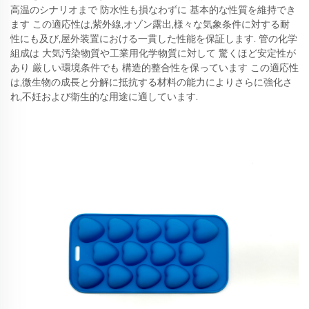
高温のシナリオまで 防水性も損なわずに 基本的な性質を維持でき
ます この適応性は,紫外線,オゾン露出,様々な気象条件に対する耐
性にも及び,屋外装置における一貫した性能を保証します. 管の化学
組成は 大気汚染物質や工業用化学物質に対して 驚くほど安定性が
あり 厳しい環境条件でも 構造的整合性を保っています この適応性
は,微生物の成長と分解に抵抗する材料の能力によりさらに強化さ
れ,不妊および衛生的な用途に適しています.