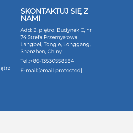
SKONTAKTUJ SIĘ Z
NAMI
Add: 2. piętro, Budynek C, nr
74 Strefa Przemysłowa
Langbei, Tongle, Longgang,
Shenzhen, Chiny.
Tel.:
+86-13530558584
ątrz
E-mail:
[email protected]