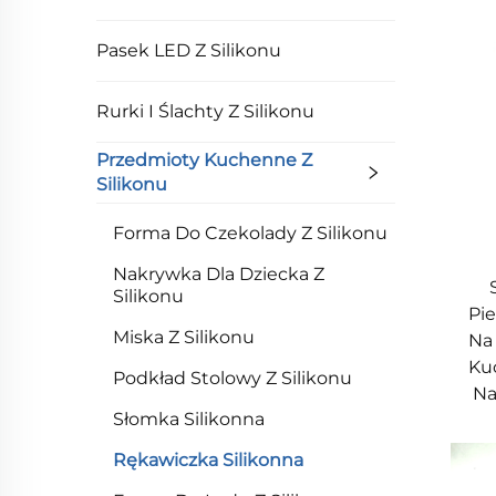
Pasek LED Z Silikonu
Rurki I Ślachty Z Silikonu
Przedmioty Kuchenne Z
Silikonu
Forma Do Czekolady Z Silikonu
Nakrywka Dla Dziecka Z
Silikonu
Pi
Miska Z Silikonu
Na
Ku
Podkład Stolowy Z Silikonu
Na
Słomka Silikonna
Rękawiczka Silikonna