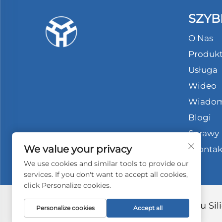
SZYBK
O Nas
Produk
Usługa
Wideo
Wiadom
Blogi
Sprawy
We value your privacy
Skontak
We use cookies and similar tools to provide our
services. If you don't want to accept all cookies,
click Personalize cookies.
Copyright © 2026 Shenzhen Hongyu Silic
Personalize cookies
Accept all
zastrzeżone -
Polityka prywatności