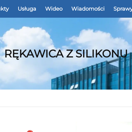
kty
Usługa
Wideo
Wiadomości
Spraw
RĘKAWICA Z SILIKONU