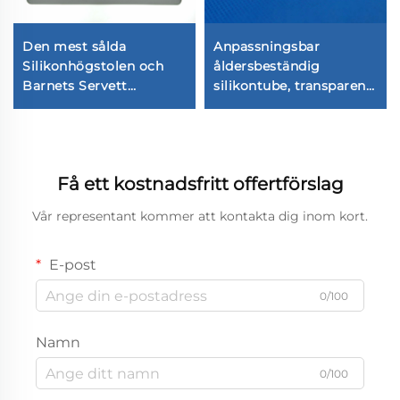
Den mest sålda
Anpassningsbar
Silikonhögstolen och
åldersbeständig
Barnets Servett
silikontube, transparent
Minimalistisk Design
och flexibel LED-
Baby Servett Tillverkad
strecksbelysning med
av Hållbar Silikon
vattenförsäkring,
formgivnings- och
Få ett kostnadsfritt offertförslag
skärningsbearbetning,
anpassade storlekar
Vår representant kommer att kontakta dig inom kort.
E-post
0/100
Namn
0/100