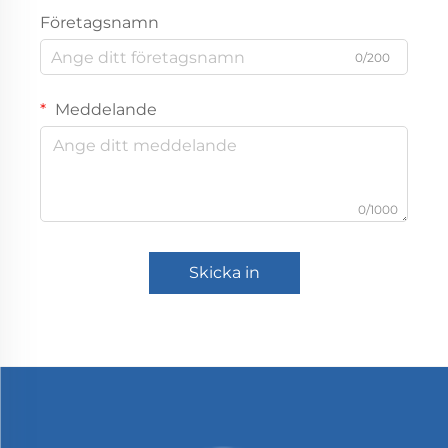
Företagsnamn
0/200
Meddelande
0/1000
Skicka in