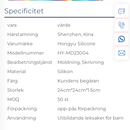
Specificitet
vara
värde
Härstamning
Shenzhen, Kina
Varumärke
Hongyu Silicone
Modellnummer
HY-MD23004
Bearbetningstjänst
Moldning, Skrivning
Material
Silikon
Färg
Kundens begäran
Storlek
24cm*24cm*1.5cm
MOQ
50 st
Förpackning
opp-pås förpackning
Användning
Utbildande leksaker för barn