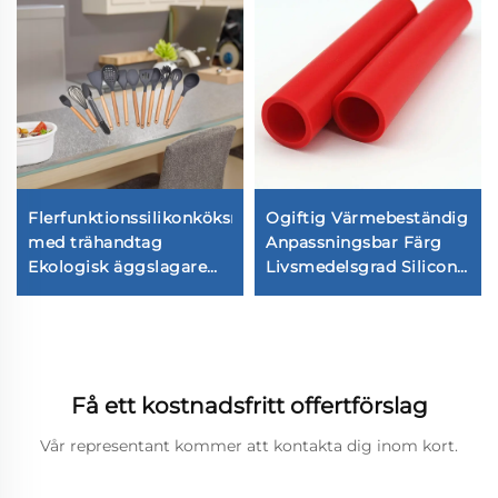
Flerfunktionssilikonköksredskap
Ogiftig Värmebeständig
med trähandtag
Anpassningsbar Färg
Ekologisk äggslagare
Livsmedelsgrad Silicone
sked matklipp för
Tube Färgstark Mjuk
hemma kök användning
Flexibel Färgat Silicone
Tubage
Få ett kostnadsfritt offertförslag
Vår representant kommer att kontakta dig inom kort.