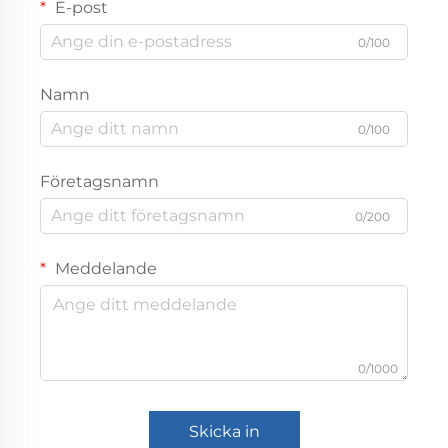
E-post
0/100
Namn
0/100
Företagsnamn
0/200
Meddelande
0/1000
Skicka in