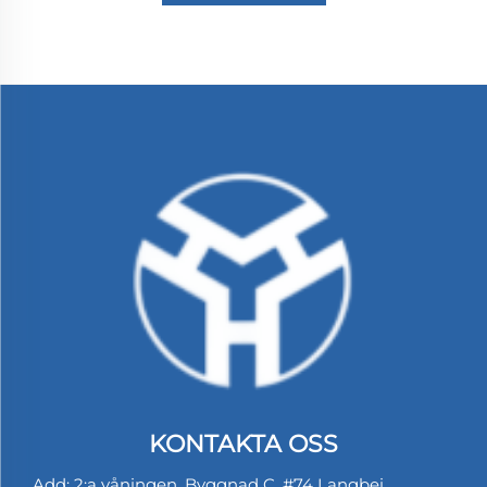
KONTAKTA OSS
Add: 2:a våningen, Byggnad C. #74 Langbei