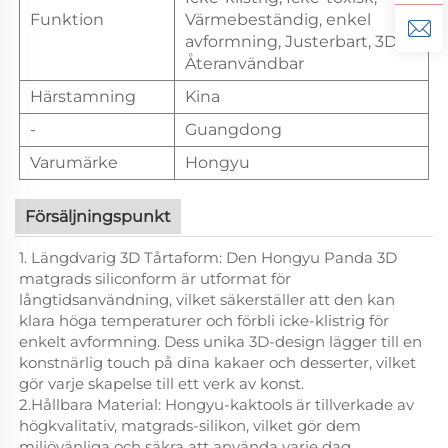
Funktion
Värmebeständig, enkel
avformning, Justerbart, 3D,
Återanvändbar
Härstamning
Kina
-
Guangdong
Varumärke
Hongyu
Försäljningspunkt
1. Längdvarig 3D Tårtaform: Den Hongyu Panda 3D
matgrads siliconform är utformat för
långtidsanvändning, vilket säkerställer att den kan
klara höga temperaturer och förbli icke-klistrig för
enkelt avformning. Dess unika 3D-design lägger till en
konstnärlig touch på dina kakaer och desserter, vilket
gör varje skapelse till ett verk av konst.
2.Hållbara Material: Hongyu-kaktools är tillverkade av
högkvalitativ, matgrads-silikon, vilket gör dem
miljövänliga och säkra att använda varje dag.