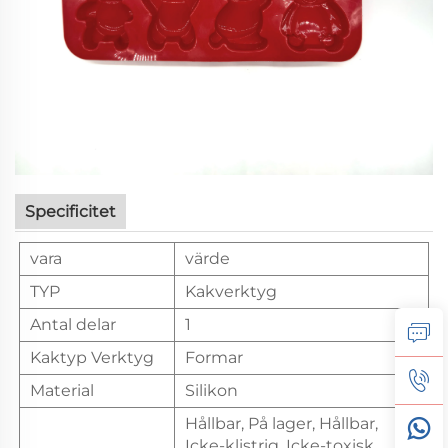
Specificitet
vara
värde
TYP
Kakverktyg
Antal delar
1
Kaktyp Verktyg
Formar
Material
Silikon
Hållbar, På lager, Hållbar,
Icke-klistrig, Icke-toxisk,