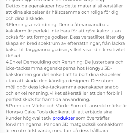
Dettoxiga egenskaper hos detta material säkerställer
att dina skapelser är hälsosamma och roliga för dig
och dina älskade.
3.Flerningsanvändning: Denna återanvändbara
kaksform är perfekt inte bara för att göra kakor utan
också för att formge godiser. Dess versatilitet låter dig
skapa en bred spektrum av efterrättningar, från läckra
kakor till färggranna godiser, vilket visar din kreativitet
i köket.
4.Enkel Demoulding och Rensning: De justerbara och
icke-tacksamma egenskaperna hos Hongyu 3D-
kaksformen gör det enkelt att ta bort dina skapelser
utan att skada den känsliga designen. Dessutom
möjliggör dess icke-tacksamma egenskaper snabb
och enkel rensning, vilket säkerställer att den förblir i
perfekt skick för framtida användning.
5.Premium Märke och Värde: Som ett ansedd märke är
Hongyu Cake Tools dedikerat till att erbjuda sina
kunder högkvalitativ
produkter
som överträffar
förväntningarna. Pandan 3D matgradssilikonkakform
är en utmärkt värde, med tan på dess hållbara