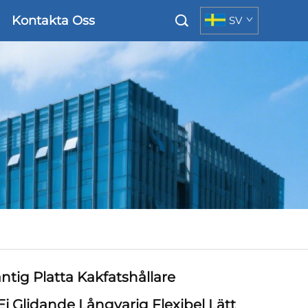
Kontakta Oss
SV
antig Platta Kakfatshållare
j Glidande Långvarig Flexibel Lätt