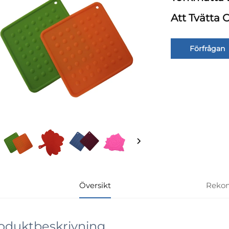
Att Tvätta 
Förfrågan
Översikt
Reko
oduktbeskrivning