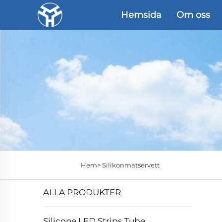
Hemsida
Om oss
Hem>
Silikonmatservett
ALLA PRODUKTER
Silicone LED Strips Tube