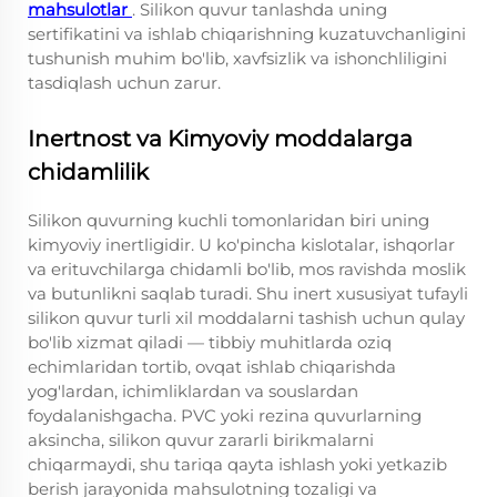
mahsulotlar
. Silikon quvur tanlashda uning
sertifikatini va ishlab chiqarishning kuzatuvchanligini
tushunish muhim bo'lib, xavfsizlik va ishonchliligini
tasdiqlash uchun zarur.
Inertnost va Kimyoviy moddalarga
chidamlilik
Silikon quvurning kuchli tomonlaridan biri uning
kimyoviy inertligidir. U ko'pincha kislotalar, ishqorlar
va erituvchilarga chidamli bo'lib, mos ravishda moslik
va butunlikni saqlab turadi. Shu inert xususiyat tufayli
silikon quvur turli xil moddalarni tashish uchun qulay
bo'lib xizmat qiladi — tibbiy muhitlarda oziq
echimlaridan tortib, ovqat ishlab chiqarishda
yog'lardan, ichimliklardan va souslardan
foydalanishgacha. PVC yoki rezina quvurlarning
aksincha, silikon quvur zararli birikmalarni
chiqarmaydi, shu tariqa qayta ishlash yoki yetkazib
berish jarayonida mahsulotning tozaligi va