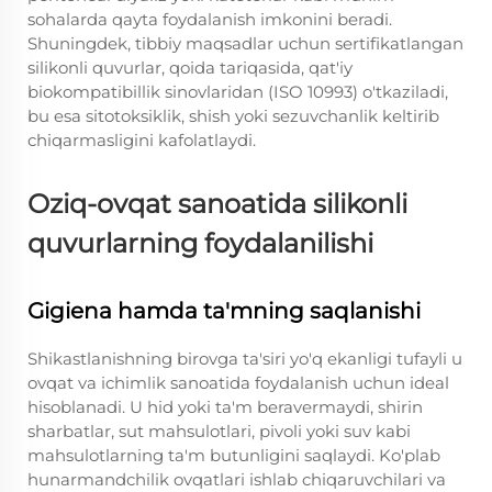
sohalarda qayta foydalanish imkonini beradi.
Shuningdek, tibbiy maqsadlar uchun sertifikatlangan
silikonli quvurlar, qoida tariqasida, qat'iy
biokompatibillik sinovlaridan (ISO 10993) o'tkaziladi,
bu esa sitotoksiklik, shish yoki sezuvchanlik keltirib
chiqarmasligini kafolatlaydi.
Oziq-ovqat sanoatida silikonli
quvurlarning foydalanilishi
Gigiena hamda ta'mning saqlanishi
Shikastlanishning birovga ta'siri yo'q ekanligi tufayli u
ovqat va ichimlik sanoatida foydalanish uchun ideal
hisoblanadi. U hid yoki ta'm beravermaydi, shirin
sharbatlar, sut mahsulotlari, pivoli yoki suv kabi
mahsulotlarning ta'm butunligini saqlaydi. Ko'plab
hunarmandchilik ovqatlari ishlab chiqaruvchilari va