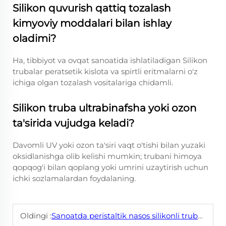
Silikon quvurish qattiq tozalash
kimyoviy moddalari bilan ishlay
oladimi?
Ha, tibbiyot va ovqat sanoatida ishlatiladigan Silikon
trubalar peratsetik kislota va spirtli eritmalarni o'z
ichiga olgan tozalash vositalariga chidamli.
Silikon truba ultrabinafsha yoki ozon
ta'sirida vujudga keladi?
Davomli UV yoki ozon ta'siri vaqt o'tishi bilan yuzaki
oksidlanishga olib kelishi mumkin; trubani himoya
qopqog'i bilan qoplang yoki umrini uzaytirish uchun
ichki sozlamalardan foydalaning.
Oldingi :
Sanoatda peristaltik nasos silikonli trubkalarining eng yaxshi qo'llanilishi