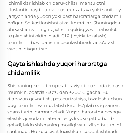
ichimliklar ishlab chiqaruvchilari mahsulotni
ifloslantirmaydigan va pasteurizatsiya yoki sanitariya
jarayonlarida yuqori yoki past haroratlarga chidamli
bo'lgan Shikastlanishni afzal ko'radilar. Shuningdek,
Shikastlanishning nojixt sirti qoldiq yoki mahsulot
to'planishini oldini oladi, CIP (joyida tozalash)
tizimlarini boshqarishni osonlashtiradi va to'xtash
vaqtini qisqartiradi.
Qayta ishlashda yuqori haroratga
chidamlilik
Shishaning keng temperaturaviy diapazonda ishlashi
mumkin, odatda -60°C dan +200°C gacha. Bu
diapazon qaynatish, pasteurizatsiya, tozalash uchun
bug' tizimlari va muzlatish kabi ko'plab oziq sanoati
sharoitlarini qamrab oladi. Yuqori haroratda boshqa
elastik quvurlar materiali eriydi yoki qattiq bo'lib
qoladi, lekin shishaning mosligi va tuzilish butunligi
saqlanadi. Bu xususiyat logistikani soddalashtiradi,