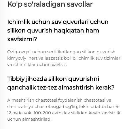
Ko'p so'raladigan savollar
Ichimlik uchun suv quvurlari uchun
silikon quvurish haqiqatan ham
xavfsizmi?
Oziq-ovqat uchun sertifikatlangan silikon quvurish
kimyoviy inert va lazzatsiz bo'lib, ichimlik suv tizimlari
va ichimliklar uchun xavfsiz.
Tibbiy jihozda silikon quvurishni
qanchalik tez-tez almashtirish kerak?
Almashtirish chastotasi foydalanish chastotasi va
sterilizatsiya chastotasiga bog'liq, lekin odatda har 6-
12 oyda yoki 100-200 avtoklav siklidan keyin xavfsizlik
uchun almashtiriladi.