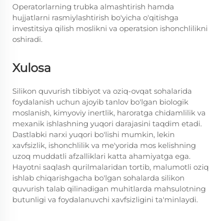
Operatorlarning trubka almashtirish hamda
hujjatlarni rasmiylashtirish bo'yicha o'qitishga
investitsiya qilish moslikni va operatsion ishonchlilikni
oshiradi.
Xulosa
Silikon quvurish tibbiyot va oziq-ovqat sohalarida
foydalanish uchun ajoyib tanlov bo'lgan biologik
moslanish, kimyoviy inertlik, haroratga chidamlilik va
mexanik ishlashning yuqori darajasini taqdim etadi.
Dastlabki narxi yuqori bo'lishi mumkin, lekin
xavfsizlik, ishonchlilik va me'yorida mos kelishning
uzoq muddatli afzalliklari katta ahamiyatga ega.
Hayotni saqlash qurilmalaridan tortib, malumotli oziq
ishlab chiqarishgacha bo'lgan sohalarda silikon
quvurish talab qilinadigan muhitlarda mahsulotning
butunligi va foydalanuvchi xavfsizligini ta'minlaydi.