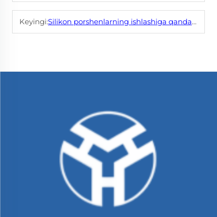
Keyingi:
Silikon porshenlarning ishlashiga qanday omillar ta'sir qiladi?