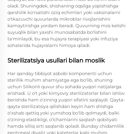
oladi. Shuningdek, shishaning oqsilga yopishishga
qarshilik ko'rsatishi oziq echimlari yoki vaksinalarni
o'tkazuvchi quvurlarda mikroblar rivojlanishini
kamaytirishga yordam beradi. Quvurning mos kelishi
suyuqlik bilan yaxshi munosabatda bo'lishini
ta'minlaydi, bu esa hujayra terapiyasi yoki infuziya
sohalarida hujayralarni himoya qiladi.
Sterilizatsiya usullari bilan moslik
Har qanday tibbiyot asbobi komponenti uchun
sterillik muhim ahamiyatga ega bo'lib, shuning
uchun Silikonli quvur shu sohada yuqori natijalarga
erishadi. U o't yoki kimyoviy sterilizatorlar bilan ishlov
berishda ham o'zining yuqori sifatini saqlaydi. Qayta-
qayta sterilizatsiya qilishdan keyin ham shishga
o'xshab qattiq yoki yumshoq bo'lib qolmaydi, balki
o'zining elastikligi, o'lchamlarini saqlash qobiliyati
hamda silliq sirti saqlanib qoladi. Bunday chidamlilik
peritoneal diyaliz yoki kateterlar kabi muhim