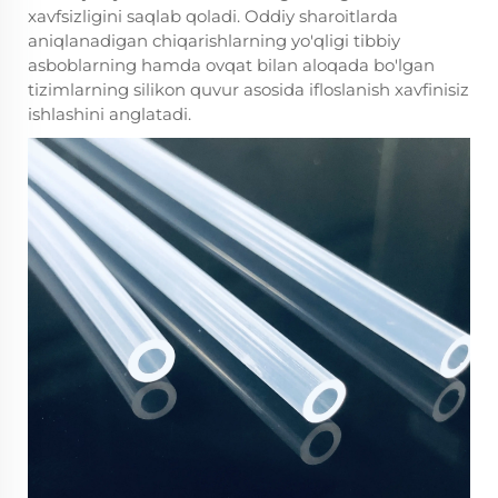
xavfsizligini saqlab qoladi. Oddiy sharoitlarda
aniqlanadigan chiqarishlarning yo'qligi tibbiy
asboblarning hamda ovqat bilan aloqada bo'lgan
tizimlarning silikon quvur asosida ifloslanish xavfinisiz
ishlashini anglatadi.