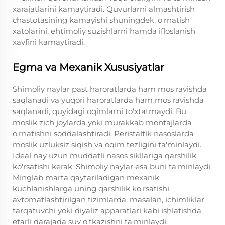
xarajatlarini kamaytiradi. Quvurlarni almashtirish
chastotasining kamayishi shuningdek, o'rnatish
xatolarini, ehtimoliy suzishlarni hamda ifloslanish
xavfini kamaytiradi.
Egma va Mexanik Xususiyatlar
Shimoliy naylar past haroratlarda ham mos ravishda
saqlanadi va yuqori haroratlarda ham mos ravishda
saqlanadi, quyidagi oqimlarni to'xtatmaydi. Bu
moslik zich joylarda yoki murakkab montajlarda
o'rnatishni soddalashtiradi. Peristaltik nasoslarda
moslik uzluksiz siqish va oqim tezligini ta'minlaydi.
Ideal nay uzun muddatli nasos sikllariga qarshilik
ko'rsatishi kerak; Shimoliy naylar esa buni ta'minlaydi.
Minglab marta qaytariladigan mexanik
kuchlanishlarga uning qarshilik ko'rsatishi
avtomatlashtirilgan tizimlarda, masalan, ichimliklar
tarqatuvchi yoki diyaliz apparatlari kabi ishlatishda
etarli darajada suv o'tkazishni ta'minlaydi.