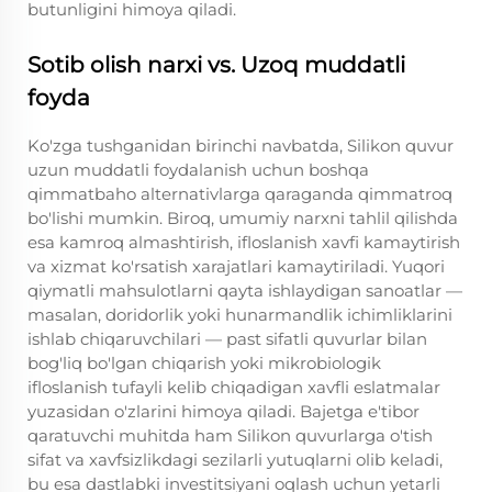
butunligini himoya qiladi.
Sotib olish narxi vs. Uzoq muddatli
foyda
Ko'zga tushganidan birinchi navbatda, Silikon quvur
uzun muddatli foydalanish uchun boshqa
qimmatbaho alternativlarga qaraganda qimmatroq
bo'lishi mumkin. Biroq, umumiy narxni tahlil qilishda
esa kamroq almashtirish, ifloslanish xavfi kamaytirish
va xizmat ko'rsatish xarajatlari kamaytiriladi. Yuqori
qiymatli mahsulotlarni qayta ishlaydigan sanoatlar —
masalan, doridorlik yoki hunarmandlik ichimliklarini
ishlab chiqaruvchilari — past sifatli quvurlar bilan
bog'liq bo'lgan chiqarish yoki mikrobiologik
ifloslanish tufayli kelib chiqadigan xavfli eslatmalar
yuzasidan o'zlarini himoya qiladi. Bajetga e'tibor
qaratuvchi muhitda ham Silikon quvurlarga o'tish
sifat va xavfsizlikdagi sezilarli yutuqlarni olib keladi,
bu esa dastlabki investitsiyani oqlash uchun yetarli