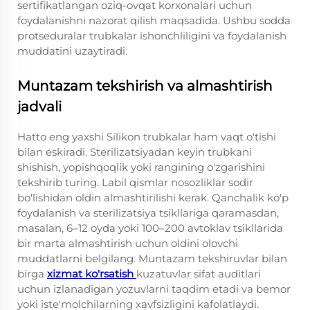
sertifikatlangan oziq-ovqat korxonalari uchun
foydalanishni nazorat qilish maqsadida. Ushbu sodda
protseduralar trubkalar ishonchliligini va foydalanish
muddatini uzaytiradi.
Muntazam tekshirish va almashtirish
jadvali
Hatto eng yaxshi Silikon trubkalar ham vaqt o'tishi
bilan eskiradi. Sterilizatsiyadan keyin trubkani
shishish, yopishqoqlik yoki rangining o'zgarishini
tekshirib turing. Labil qismlar nosozliklar sodir
bo'lishidan oldin almashtirilishi kerak. Qanchalik ko'p
foydalanish va sterilizatsiya tsikllariga qaramasdan,
masalan, 6–12 oyda yoki 100–200 avtoklav tsikllarida
bir marta almashtirish uchun oldini olovchi
muddatlarni belgilang. Muntazam tekshiruvlar bilan
birga
xizmat ko'rsatish
kuzatuvlar sifat auditlari
uchun izlanadigan yozuvlarni taqdim etadi va bemor
yoki iste'molchilarning xavfsizligini kafolatlaydi.