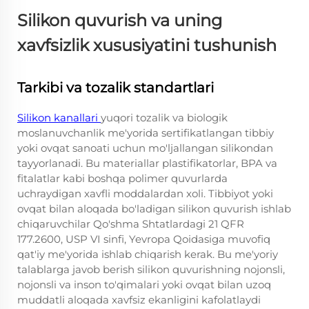
Silikon quvurish va uning
xavfsizlik xususiyatini tushunish
Tarkibi va tozalik standartlari
Silikon kanallari
yuqori tozalik va biologik
moslanuvchanlik me'yorida sertifikatlangan tibbiy
yoki ovqat sanoati uchun mo'ljallangan silikondan
tayyorlanadi. Bu materiallar plastifikatorlar, BPA va
fitalatlar kabi boshqa polimer quvurlarda
uchraydigan xavfli moddalardan xoli. Tibbiyot yoki
ovqat bilan aloqada bo'ladigan silikon quvurish ishlab
chiqaruvchilar Qo'shma Shtatlardagi 21 QFR
177.2600, USP VI sinfi, Yevropa Qoidasiga muvofiq
qat'iy me'yorida ishlab chiqarish kerak. Bu me'yoriy
talablarga javob berish silikon quvurishning nojonsli,
nojonsli va inson to'qimalari yoki ovqat bilan uzoq
muddatli aloqada xavfsiz ekanligini kafolatlaydi