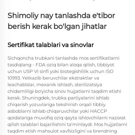
Shimoliy nay tanlashda e'tibor
berish kerak bo'lgan jihatlar
Sertifikat talablari va sinovlar
Sichqoncha trubkani tanlashda mos sertifikatlarni
tasdiqlang - FDA oziq bilan aloqa qilish, tibbiyot
uchun USP VI sinfi yoki biotegishlilik uchun ISO
10993. Yetkazib beruvchilar ekstraktlar va
leachablslar, mexanik ishlash, sterilizatsiya
chidamliligi bo'yicha sinov hujjatlarni taqdim etishi
kerak. Shuningdek, trubka partiyalarini ishlab
chiqarish yozuvlariga tekshirish orqali tibbiy
asboblarni ishlab chiqaruvchilar yoki HACCP
qoidalariga muvofiq oziq qayta ishlovchilarni nazorat
qilish talablari bajarilishini ta'minlaydi. Mos hujjatlarni
taqdim etish mahsulot xavfsizligini va brendning