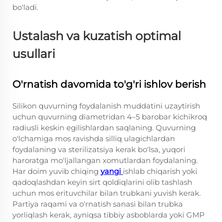
bo'ladi.
Ustalash va kuzatish optimal
usullari
O'rnatish davomida to'g'ri ishlov berish
Silikon quvurning foydalanish muddatini uzaytirish
uchun quvurning diametridan 4–5 barobar kichikroq
radiusli keskin egilishlardan saqlaning. Quvurning
o'lchamiga mos ravishda silliq ulagichlardan
foydalaning va sterilizatsiya kerak bo'lsa, yuqori
haroratga mo'ljallangan xomutlardan foydalaning.
Har doim yuvib chiqing
yangi
ishlab chiqarish yoki
qadoqlashdan keyin sirt qoldiqlarini olib tashlash
uchun mos erituvchilar bilan trubkani yuvish kerak.
Partiya raqami va o'rnatish sanasi bilan trubka
yorliqlash kerak, ayniqsa tibbiy asboblarda yoki GMP