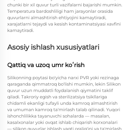
chunki bir xil quvur turli vazifalarni bajarishi mumkin.
Temperatura bardoshliligi ham jarayonlar orasida
quvurlarni almashtirish ehtiyojini kamaytiradi,
xarajatlarni tejaydi va kesish kontaminatsiyasi xavfini
kamaytiradi.
Asosiy ishlash xususiyatlari
Qattiq va uzoq umr koʻrish
Silikonning poytasi bo'yicha narxi PVR yoki rezinaga
qaraganda qimmatroq bo'lishi mumkin, lekin Silikon
quvur uzun muddatli foydalanish qiymatini taklif
qiladi. Takroriy egish va sterilizatsiya tsikllariga
chidamli ekanligi tufayli unda kamroq almashtirish
va umuman kamroq ta'mirlash talab qilinadi. Yuqori
ishonchlilikka tayanuvchi sohalarda — masalan,
kasalxonalar yoki ovqat ishlab chiqarish korxonalari
— silikon quvurlar ishlash vaqti oralig'ini va ta'mirlash