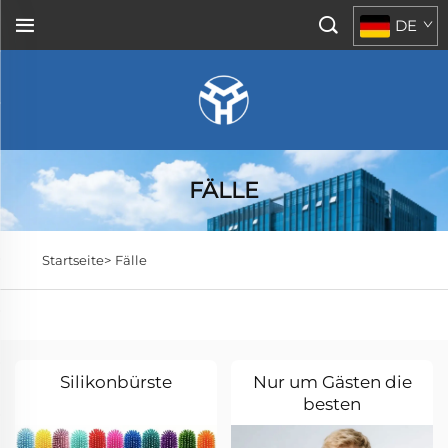
DE
FÄLLE
Startseite>
Fälle
Silikonbürste
Nur um Gästen die
besten
Silikonschläuche zu
bieten, USA