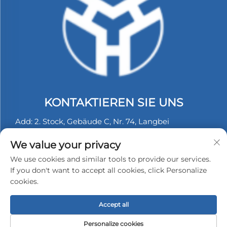
KONTAKTIEREN SIE UNS
Add: 2. Stock, Gebäude C, Nr. 74, Langbei
Industriezone, Tongle, Longgang, Shenzhen, China.
We value your privacy
Tel.:
+86-13530558584
We use cookies and similar tools to provide our services.
E-Mail:
[email protected]
If you don't want to accept all cookies, click Personalize
cookies.
Urheberrecht © 2026 Shenzhen Hongyu Silicone
Accept all
Products Co., Ltd. Alle Rechte vorbehalten -
Datenschutzrichtlinie
Personalize cookies