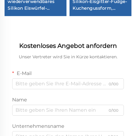
wiederverwendbares
Silikon-Eisgitter-Fudge-
Silikon Eiswürfel-
Kuchengussform,
Formblech
Schokoladenfach für
Geburtstagskuchendekorati
DIY-Backwerkzeuge,
Kleber, Zuckergussform
Kostenloses Angebot anfordern
Unser Vertreter wird Sie in Kürze kontaktieren.
E-Mail
0/100
Name
0/100
Unternehmensname