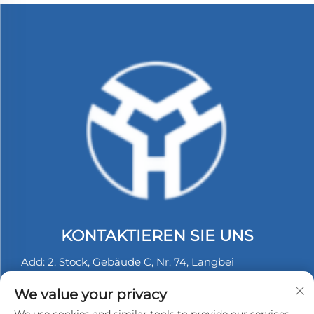
KONTAKTIEREN SIE UNS
Add: 2. Stock, Gebäude C, Nr. 74, Langbei
Industriezone, Tongle, Longgang, Shenzhen, China.
We value your privacy
Tel.:
+86-13530558584