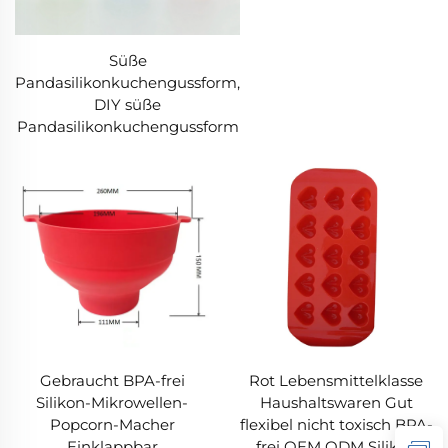
Süße
Pandasilikonkuchengussform,
DIY süße
Pandasilikonkuchengussform
Gebraucht BPA-frei
Rot Lebensmittelklasse
Silikon-Mikrowellen-
Haushaltswaren Gut
Popcorn-Macher
flexibel nicht toxisch BPA-
Einklappbar
frei OEM ODM Silikon