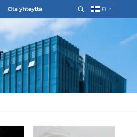
Ota yhteyttä
FI
T