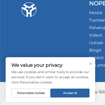
NOPE
Meistä
Tuottee
Palvelu
Videot
Uutiset
Blogit
Kotelot
We value your privacy
Ota yht
We use cookies and similar tools to provide our
services. If you don't want to accept all cookies,
click Personalize cookies.
Copyright © 2026 Shenzhen Hongyu Silic
Personalize cookies
Accept all
pidätetään -
Tietosuojakäytäntö