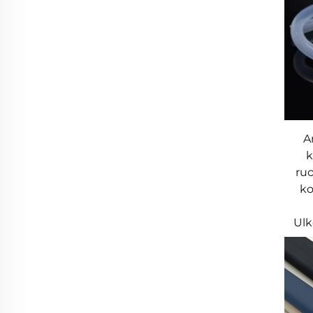
A
k
ruo
ko
Ulk