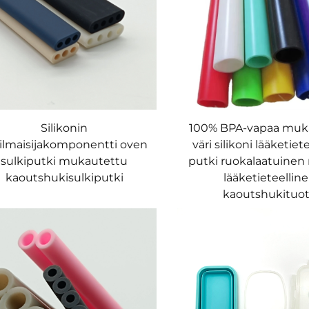
Silikonin
100% BPA-vapaa muk
ilmaisijakomponentti oven
väri silikoni lääketiet
sulkiputki mukautettu
putki ruokalaatuinen 
kaoutshukisulkiputki
lääketieteellin
kaoutshukituo