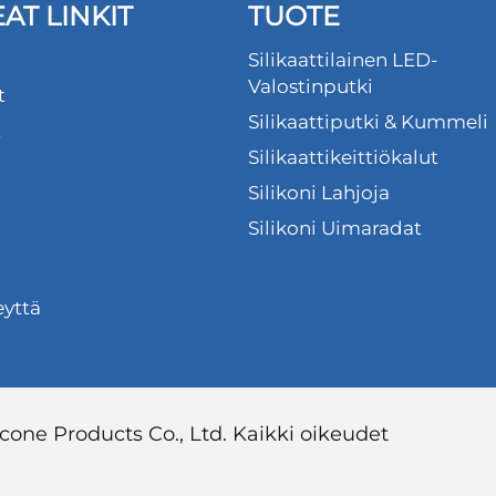
AT LINKIT
TUOTE
Silikaattilainen LED-
Valostinputki
t
Silikaattiputki & Kummeli
t
Silikaattikeittiökalut
Silikoni Lahjoja
Silikoni Uimaradat
eyttä
one Products Co., Ltd. Kaikki oikeudet