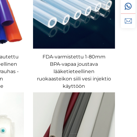
autettu
FDA-varmistettu 1-80mm
eellinen
BPA-vapaa joustava
rauhas -
lääketieteellinen
en
ruokaasteikon siili vesi injektio
te
käyttöön