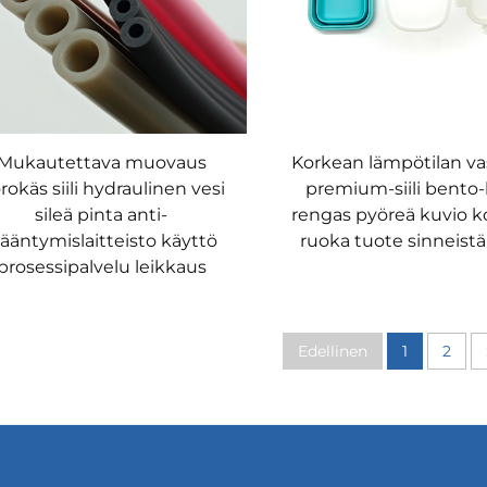
Mukautettava muovaus
Korkean lämpötilan va
rokäs siili hydraulinen vesi
premium-siili bento
sileä pinta anti-
rengas pyöreä kuvio k
kääntymislaitteisto käyttö
ruoka tuote sinneist
prosessipalvelu leikkaus
Edellinen
1
2