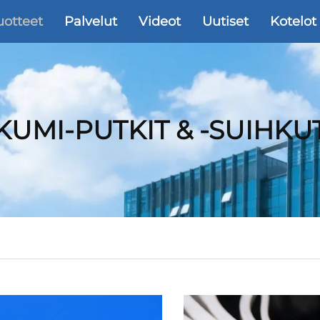
uotteet
Palvelut
Videot
Uutiset
Kotelot
KUMI-PUTKIT & -SUIHKU