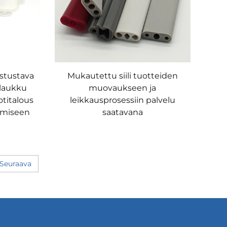
stustava
Mukautettu siili tuotteiden
-laukku
muovaukseen ja
otitalous
leikkausprosessiin palvelu
ämiseen
saatavana
Seuraava