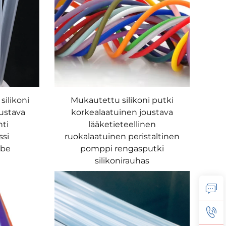
ilikoni
Mukautettu silikoni putki
oustava
korkealaatuinen joustava
nti
lääketieteellinen
ssi
ruokalaatuinen peristaltinen
ube
pomppi rengasputki
silikonirauhas