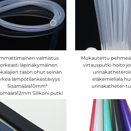
mmattimainen valmistus
Mukautettu pehmeä s
orkeasti läpinäkymäinen
virtausputki hoito j
kalajien tason ohut seinän
urinakatheteroi
rkea lämpötilankestävyys
eläkemieliala hu
Sisämäärä10mm*
urinakatheter-t
omäärä12mm Silikoni putki