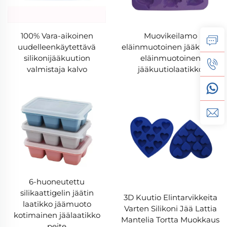
100% Vara-aikoinen
Muovikeilamo
uudelleenkäytettävä
eläinmuotoinen jääkuutio
silikonijääkuution
eläinmuotoinen
valmistaja kalvo
jääkuutiolaatikko
6-huoneutettu
silikaattigelin jäätin
3D Kuutio Elintarvikkeita
laatikko jäämuoto
Varten Silikoni Jää Lattia
kotimainen jäälaatikko
Mantelia Tortta Muokkaus
peite