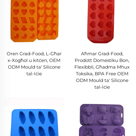
Oren Grad-Food, L-Għar
Aħmar Grad-Food,
x-Xogħol u kitċen, OEM
Prodott Domestiku Bon,
ODM Mould ta' Silicone
Flexibbli, Għadma Mhux
tal-Iċie
Toksika, BPA Free OEM
ODM Mould ta' Silicone
tal-Iċie