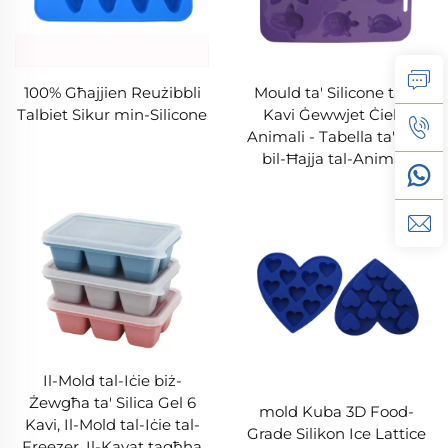
100% Għajjien Reużibbli
Mould ta' Silicone ta' 6
Talbiet Sikur min-Silicone
Kavi Ġewwjet Ċiekli
Animali - Tabella ta' Iċie
bil-Ħajja tal-Animali
Il-Mold tal-Iċie biż-
Żewgħa ta' Silica Gel 6
mold Kuba 3D Food-
Kavi, Il-Mold tal-Iċie tal-
Grade Silikon Ice Lattice
Freezer, Il-Kavat tagħha