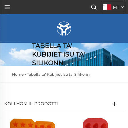
MT
TABELLA TA'
KUBIJIET ISU TA'
SILIKONN
Home>
Tabella ta' Kubijiet Isu ta' Silikonn
KOLLHOM IL-PRODOTTI