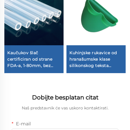
Kaučukov šlač
Kuhinjske rukavice od
certificiran od strane
hranašumske klase
FDA-a, 1-80mm, bez
silikonskog teksta
BPA, fleksibilan, za
otpornog na toplinu za
medicinsku upotrebu i
pekanje
hrano
Dobijte besplatan citat
Naš predstavnik će vas uskoro kontaktirati.
E-mail