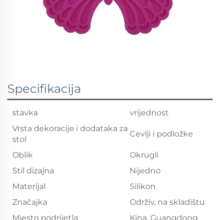
Specifikacija
stavka
vrijednost
Vrsta dekoracije i dodataka za
Cevlji i podložke
stol
Oblik
Okrugli
Stil dizajna
Nijedno
Materijal
Silikon
Značajka
Održiv, na skladištu
Mjesto podrijetla
Kina, Guangdong