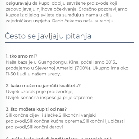
osiguravaju da kupci dobiju savršene proizvode koji 
zadovoljavaju njihova očekivanja. Srdačno pozdravljamo 
kupce iz cijelog svijeta da surađuju s nama u cilju 
zajedničkog uspjeha. Rado čekamo našu suradnju. 
Često se javljaju pitanja
1. tko smo mi?   
Naša baza je u Guangdongu, Kina, počeli smo 2013., 
prodajemo u Sjevernoj Americi (7.00%). Ukupno ima oko 
11-50 ljudi u našem uredу. 
2. kako možemo jamčiti kvalitetu?   
Uvijek uzorak prije proizvodnje;   
Uvijek konačna inspekcija prije otpreme;   
3. što možete kupiti od nas?   
Silikončne cijevi i šlačke,Silikončni vanjski 
proizvodi,Silikončna kućna oprema,Silikončni ljubičasti 
proizvodi,Silikončni darovi 
4. zašto biste trebali kupiti od nas, a ne od drugih 