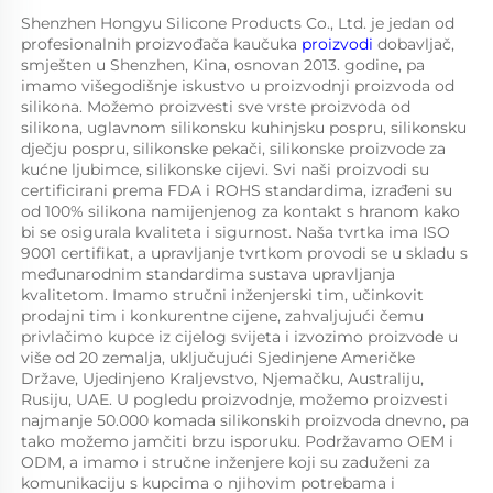
Shenzhen Hongyu Silicone Products Co., Ltd. je jedan od 
profesionalnih proizvođača kaučuka 
proizvodi 
dobavljač, 
smješten u Shenzhen, Kina, osnovan 2013. godine, pa 
imamo višegodišnje iskustvo u proizvodnji proizvoda od 
silikona. Možemo proizvesti sve vrste proizvoda od 
silikona, uglavnom silikonsku kuhinjsku pospru, silikonsku 
dječju pospru, silikonske pekači, silikonske proizvode za 
kućne ljubimce, silikonske cijevi. Svi naši proizvodi su 
certificirani prema FDA i ROHS standardima, izrađeni su 
od 100% silikona namijenjenog za kontakt s hranom kako 
bi se osigurala kvaliteta i sigurnost. Naša tvrtka ima ISO 
9001 certifikat, a upravljanje tvrtkom provodi se u skladu s 
međunarodnim standardima sustava upravljanja 
kvalitetom. Imamo stručni inženjerski tim, učinkovit 
prodajni tim i konkurentne cijene, zahvaljujući čemu 
privlačimo kupce iz cijelog svijeta i izvozimo proizvode u 
više od 20 zemalja, uključujući Sjedinjene Američke 
Države, Ujedinjeno Kraljevstvo, Njemačku, Australiju, 
Rusiju, UAE. U pogledu proizvodnje, možemo proizvesti 
najmanje 50.000 komada silikonskih proizvoda dnevno, pa 
tako možemo jamčiti brzu isporuku. Podržavamo OEM i 
ODM, a imamo i stručne inženjere koji su zaduženi za 
komunikaciju s kupcima o njihovim potrebama i 