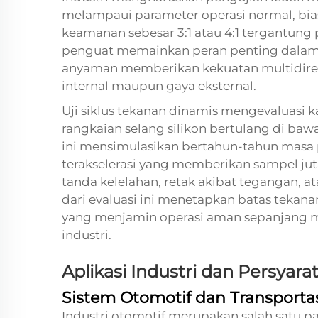
melampaui parameter operasi normal, bi
keamanan sebesar 3:1 atau 4:1 tergantung p
penguat memainkan peran penting dalam d
anyaman memberikan kekuatan multidire
internal maupun gaya eksternal.
Uji siklus tekanan dinamis mengevaluasi ka
rangkaian selang silikon bertulang di bawah
ini mensimulasikan bertahun-tahun masa 
terakselerasi yang memberikan sampel ju
tanda kelelahan, retak akibat tegangan, a
dari evaluasi ini menetapkan batas tekanan
yang menjamin operasi aman sepanjang ma
industri.
Aplikasi Industri dan Persyara
Sistem Otomotif dan Transporta
Industri otomotif merupakan salah satu pas