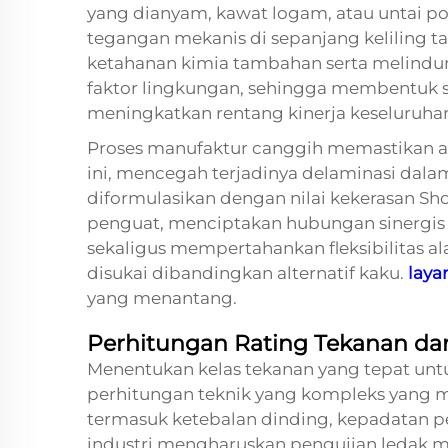
yang dianyam, kawat logam, atau untai po
tegangan mekanis di sepanjang keliling 
ketahanan kimia tambahan serta melindun
faktor lingkungan, sehingga membentuk 
meningkatkan rentang kinerja keseluruhan
Proses manufaktur canggih memastikan ad
ini, mencegah terjadinya delaminasi dalam 
diformulasikan dengan nilai kekerasan Sho
penguat, menciptakan hubungan sinergis
sekaligus mempertahankan fleksibilitas a
disukai dibandingkan alternatif kaku.
laya
yang menantang.
Perhitungan Rating Tekanan d
Menentukan kelas tekanan yang tepat untu
perhitungan teknik yang kompleks yang 
termasuk ketebalan dinding, kepadatan pe
industri mengharuskan pengujian ledak m