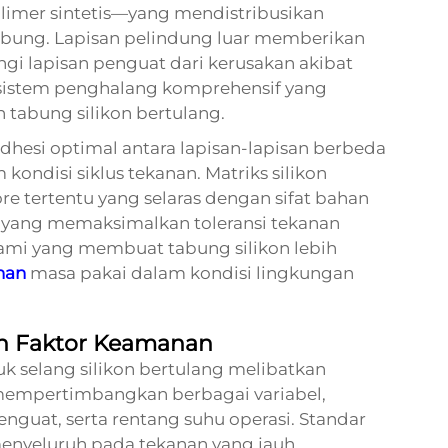
limer sintetis—yang mendistribusikan
tabung. Lapisan pelindung luar memberikan
gi lapisan penguat dari kerusakan akibat
sistem penghalang komprehensif yang
 tabung silikon bertulang.
hesi optimal antara lapisan-lapisan berbeda
kondisi siklus tekanan. Matriks silikon
re tertentu yang selaras dengan sifat bahan
 yang memaksimalkan toleransi tekanan
lami yang membuat tabung silikon lebih
nan
masa pakai dalam kondisi lingkungan
an Faktor Keamanan
k selang silikon bertulang melibatkan
mempertimbangkan berbagai variabel,
nguat, serta rentang suhu operasi. Standar
enyeluruh pada tekanan yang jauh