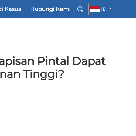
di Kasus
Hubungi Kami
ID
pisan Pintal Dapat
anan Tinggi?