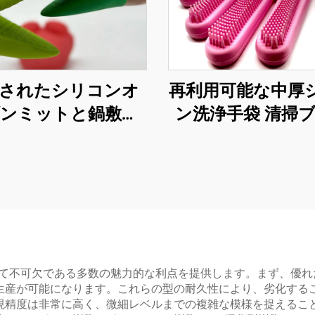
されたシリコンオ
再利用可能な中厚
ンミットと鍋敷き
ン洗浄手袋 清掃
キッチンベーキン
耐熱 洗い物用
グ用手袋
いて不可欠である多数の魅力的な利点を提供します。まず、優
生産が可能になります。これらの型の耐久性により、劣化する
現精度は非常に高く、微細レベルまでの複雑な模様を捉えるこ