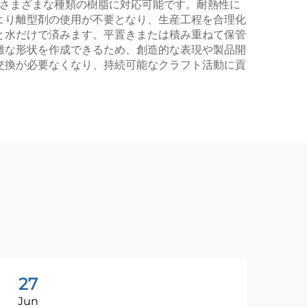
、さまざまな種類の樹脂に対応可能です。耐熱性に
より離型剤の使用が不要となり、生産工程を合理化
と水だけで済みます。平置きまたは積み重ねて保管
雑な形状を作成できるため、創造的な表現や製品開
交換が必要なくなり、持続可能なクラフト活動に貢
27
2
Jun
Ju