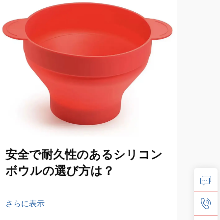
安全で耐久性のあるシリコン
シ
ボウルの選び方は？
ン
せ
さらに表示
さら