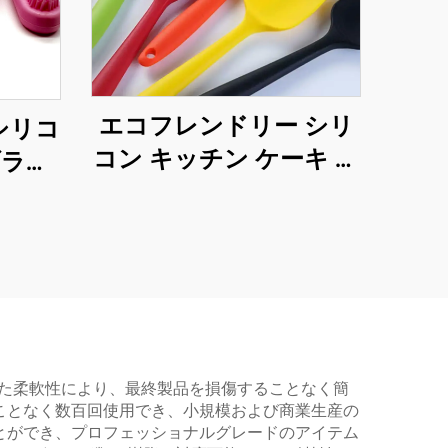
エコフレンドリー シリ
シリコ
コン キッチン ケーキ ス
ブラシ
パチュラ 食器 調理器具
手袋
セット 刀付き バッグ中
ディナーウェア用
れた柔軟性により、最終製品を損傷することなく簡
ことなく数百回使用でき、小規模および商業生産の
とができ、プロフェッショナルグレードのアイテム