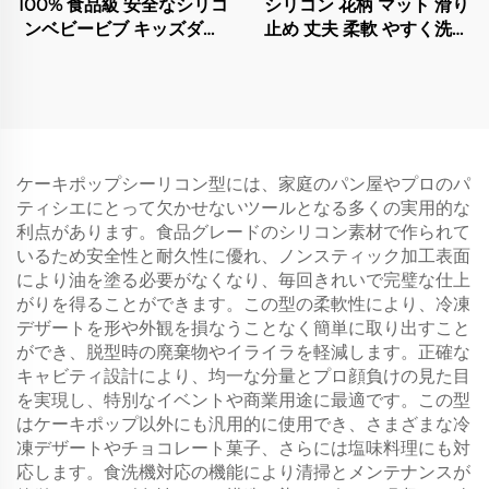
100% 食品級 安全なシリコ
シリコン 花柄 マット 滑り
ンベビービブ キッズダイ
止め 丈夫 柔軟 やすく洗っ
ニング用品 やすいお手入
て乾かせる シリコンマッ
れ クラシックタイプ
ト
ケーキポップシーリコン型には、家庭のパン屋やプロのパ
ティシエにとって欠かせないツールとなる多くの実用的な
利点があります。食品グレードのシリコン素材で作られて
いるため安全性と耐久性に優れ、ノンスティック加工表面
により油を塗る必要がなくなり、毎回きれいで完璧な仕上
がりを得ることができます。この型の柔軟性により、冷凍
デザートを形や外観を損なうことなく簡単に取り出すこと
ができ、脱型時の廃棄物やイライラを軽減します。正確な
キャビティ設計により、均一な分量とプロ顔負けの見た目
を実現し、特別なイベントや商業用途に最適です。この型
はケーキポップ以外にも汎用的に使用でき、さまざまな冷
凍デザートやチョコレート菓子、さらには塩味料理にも対
応します。食洗機対応の機能により清掃とメンテナンスが