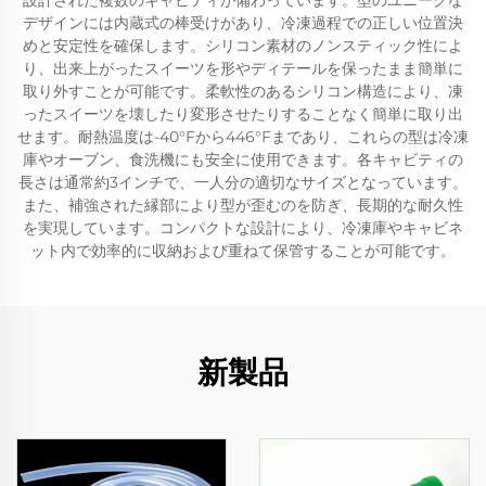
設計された複数のキャビティが備わっています。型のユニークな
デザインには内蔵式の棒受けがあり、冷凍過程での正しい位置決
めと安定性を確保します。シリコン素材のノンスティック性によ
り、出来上がったスイーツを形やディテールを保ったまま簡単に
取り外すことが可能です。柔軟性のあるシリコン構造により、凍
ったスイーツを壊したり変形させたりすることなく簡単に取り出
せます。耐熱温度は-40°Fから446°Fまであり、これらの型は冷凍
庫やオーブン、食洗機にも安全に使用できます。各キャビティの
長さは通常約3インチで、一人分の適切なサイズとなっています。
また、補強された縁部により型が歪むのを防ぎ、長期的な耐久性
を実現しています。コンパクトな設計により、冷凍庫やキャビネ
ット内で効率的に収納および重ねて保管することが可能です。
新製品