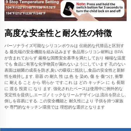
高度な安全性と耐久性の特徴
パーソナライズ可能なシリコンボウルは 伝統的な代替品と区別す
る 最先端の安全機能を組み込みます 食品用シリコン材料は BPA
が含まれておらず 厳格な国際安全基準を満たしており 極端な温度
でも 食品に有害な化学物質が漏れないようにしています 孔のない
表面は細菌の成長を防ぎ,臭いの吸収に抵抗し,食品の安全性と新鮮
性を維持します. 容器 の 耐久 性 は,色 を 染め, 傷 を 傷つけ, 衝撃
に 耐える こと から 明らか です.これ は どの キッチン に も 長期
に 渡る 投資 に なり ます. 強化されたベースは使用中に例外的な
安定性を提供し,エーゴノミックなリームデザインは,流出を防止し,
倒しを容易にする. この安全機能と 耐久性により 子供を持つ家族
や 専門的なキッチン環境では 理想的な選択となります