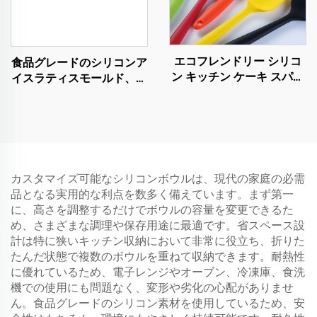
エコフレンドリー シリコ
食品グレードのシリコンア
ン キッチン ケーキ スパチ
イスラティスモールド、フ
ュラ 食器 調理器具 セット
ィッジケーキモールド、チ
刀付き バッグ中 ディナー
ョコレートトレイ、誕生日
ウェア用
ケーキ装飾用DIYベーキン
グツール、グルー・アイシ
ングモールド
カスタマイズ可能なシリコンボウルは、現代の家庭の必需
品となる実用的な利点を数多く備えています。まず第一
に、高さを調整するだけでボウルの容量を変更できるた
め、さまざまな調理や保存用途に最適です。省スペース設
計は特に狭いキッチン収納において非常に役立ち、折りた
たんだ状態で複数のボウルを重ねて収納できます。耐熱性
に優れているため、電子レンジやオーブン、冷凍庫、食洗
機での使用にも問題なく、変形や劣化の心配がありませ
ん。食品グレードのシリコン素材を使用しているため、安