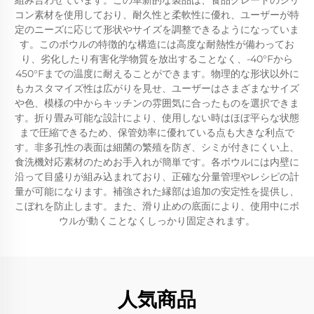
組み合わせています。この革新的な製品は、食品グレードのシリ
コン素材を使用しており、耐久性と柔軟性に優れ、ユーザーが特
定のニーズに応じて形状やサイズを調整できるようになっていま
す。このボウルの特徴的な構造には高度な耐熱性が備わってお
り、劣化したり有害化学物質を放出することなく、-40°Fから
450°Fまでの温度に耐えることができます。物理的な形状以外に
もカスタマイズ性は広がりを見せ、ユーザーはさまざまなサイズ
や色、模様の中からキッチンの雰囲気に合ったものを選択できま
す。折り畳み可能な設計により、使用しない時はほぼ平らな状態
まで圧縮できるため、保管効率に優れている点も大きな利点で
す。非多孔性の表面は細菌の繁殖を防ぎ、シミが付きにくい上、
食洗機対応素材のためお手入れが簡単です。各ボウルには内壁に
沿って目盛りが組み込まれており、正確な分量管理やレシピの計
量が可能になります。補強された縁部は追加の安定性を提供し、
こぼれを防止します。また、滑り止めの底面により、使用中にボ
ウルが動くことなくしっかり固定されます。
人気商品