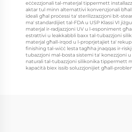
eċċezzjonali tal-materjal tippermett installazz
aktar tul minn alternattivi konvenzjonali bħal
ideali għal proċessi ta' sterilizzazzjoni bit-s
ma' standardijiet tal-FDA u USP Klassi VI jiżgur
materjal ir-radjazzjoni UV u l-esponiment għall
estrattivi u leakkabbli baxx tal-tubazzjoni silik
materjal għall-irqod u l-proprjetajiet ta' rek
finishing tal-wiċċ lesta tagħha jnaqqas ir-riskj
tubazzjoni mal-bosta sistemi ta' konezzjoni u a
naturali tal-tubazzjoni silikonika tippermett mo
kapaċità biex issib soluzzjonijiet għall-proble