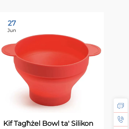
27
2
Jun
Ju
Kif Tagħżel Bowl ta' Silikon
Ki