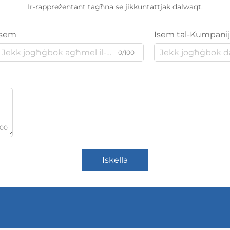
Ir-rappreżentant tagħna se jikkuntattjak dalwaqt.
Isem
Isem tal-Kumpani
0/100
000
Iskella