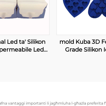
al Led ta' Silikon
mold Kuba 3D F
permeabile Led
Grade Silikon 
 Tube għall-Strip
Lattice Fudge T
Lumi 8mm
Mold Ciokletta T
Decorażjoni To
Bjorn Mejjiet DIY
Baking Tools G
Icing Mold
afna vantaggi importanti li jagħmluha l-għażla preferita f'ħ