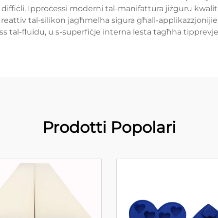
 diffiċli. Ipproċessi moderni tal-manifattura jiżguru kwalit
eattiv tal-silikon jagħmelha sigura għall-applikazzjonijiet
ss tal-fluidu, u s-superfiċje interna lesta tagħha tipprevjen
Prodotti Popolari