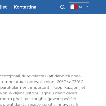
jiet
Kontattina
MT
eċċezzjonali, durevolezza u affidabbiltà għall-
nza temperaturali notevoli, minn -60°C sa 230°C,
partikularment importanti fl-applikazzjonijiet
on, il-klijenti jistgħu jagħżlu minn diversi
urumetru għall-adattar għal ġewar speċifiċi. Il-
i, u waħdan ta’ resistenza għall-ingważa, li