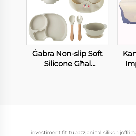
Ġabra Non-slip Soft
Kan
Silicone Għal
Im
Protezzjoni tal-Toċċ
Neon
Mat Cup Pad
L-investiment fit-tubazzjoni tal-silikon joffri ħ