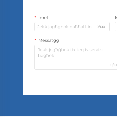
Imel
0/100
Messatġġ
0/1