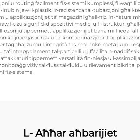
joni u routinġ facilment fis-sistemi kumplessi, filwaqt li d
l-irrubin jew il-plastik. Ir-reżistenza tal-tubazzjoni għa
team u applikazzjonijiet ta' magazzini għall-friż. In-natu
aw l-użu sigur fid-dispożittivi medici u fl-istrukturi għall
-ozoniju tippermett applikazzjonijiet barra mill-ieqaf affi
onika jnaqqas ir-riskju ta' kontaminazzjoni fl-applikazzjonij
uper tagħha jżumu l-integrità tas-seal anke meta jkunu espo
u ta' intrappolament tal-partiċelli u jiffaċilita n-naddif sa
ttakkaturi tippermett versatilità fin-niesja u l-assimblij
nitoraġġ viżiv tal-fluss tal-fluidu u rilevament bikri ta' p
mi fis-sistema.
L- Aħħar aħbarijiet