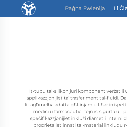
Paġna Ewlenija
Li Ċi
It-tubu tal-silikon juri komponent verżatili u
applikazzjonijiet ta’ trasferiment tal-fluidi. 
li tagħmelha adatta għl-injam u l-ħar irrispe
medici u farmaceutiċi, fejn is-sigurtà u l-
speċifikazzjonijiet inklużi diametri interni di
proprjetajiet innati tal-materjal jinkludu 