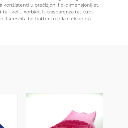
à konżistenti u preċiżjoni fid-dimensjonijiet,
 tal-ikel u xorbiet. It-trasparenza tat-tubu
i l-kresċita tal-batterji u tifla ċ-ċleaning.