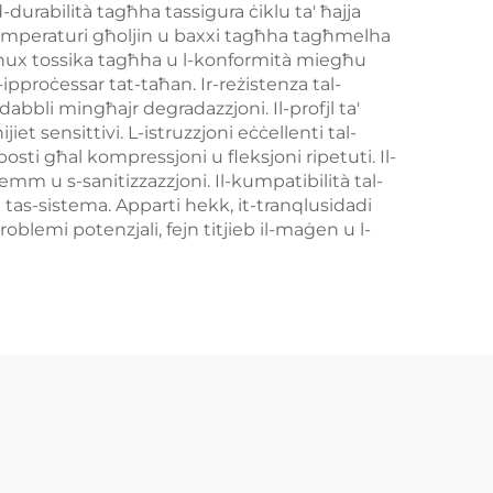
-durabilità tagħha tassigura ċiklu ta' ħajja
ll-temperaturi għoljin u baxxi tagħha tagħmelha
ra mhux tossika tagħha u l-konformità miegħu
-ipproċessar tat-taħan. Ir-reżistenza tal-
dabbli mingħajr degradazzjoni. Il-profjl ta'
iet sensittivi. L-istruzzjoni eċċellenti tal-
sti għal kompressjoni u fleksjoni ripetuti. Il-
kemm u s-sanitizzazzjoni. Il-kumpatibilità tal-
a tas-sistema. Apparti hekk, it-tranqlusidadi
roblemi potenzjali, fejn titjieb il-maġen u l-