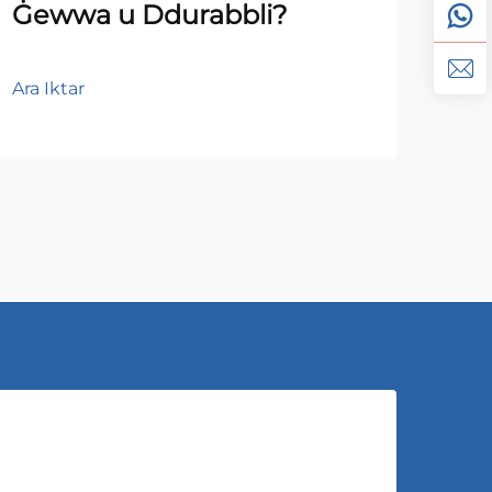
Ġewwa u Ddurabbli?
tal
Per
Ara Iktar
Ara I