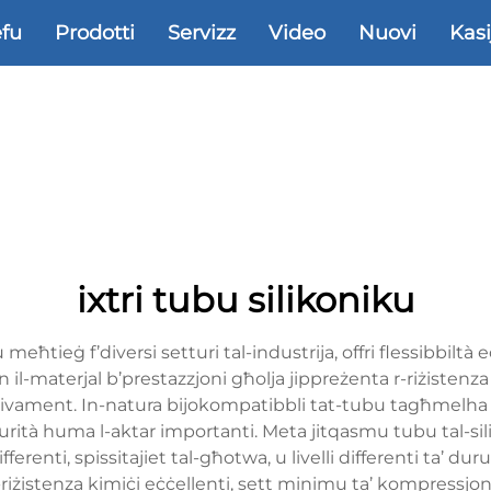
efu
Prodotti
Servizz
Video
Nuovi
Kasi
ixtri tubu silikoniku
 meħtieġ f’diversi setturi tal-industrija, offri flessibbiltà 
Dan il-materjal b’prestazzjoni għolja jippreżenta r-riżiste
ttivament. In-natura bijokompatibbli tat-tubu tagħmelha 
purità huma l-aktar importanti. Meta jitqasmu tubu tal-silik
fferenti, spissitajiet tal-għotwa, u livelli differenti ta’ d
r-riżistenza kimiċi eċċellenti, sett minimu ta’ kompressjon