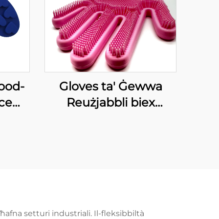
ood-
Gloves ta' Ġewwa
Ice
Reużjabbli biex
orta
Tiċċixxu mediż tal-
ravi
Ġewwa tal-Silicone
rta
Resistenti għall-Għerq
 Teli
Wash Dish Gloves
lue
afna setturi industriali. Il-fleksibbiltà