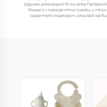
jiżguraw prestazzjoni fit-tul anke f’ambjenti
filwaqt li l-materjal mhux tossiku u mhux r
tippermetti inspezzjoni viżiva faċli tal-flu