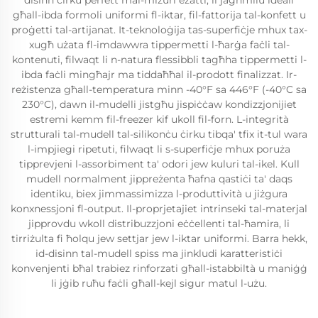
disinn ċirku perfett mal-miżuri eżatti, li jagħmilu ideali
għall-ibda formoli uniformi fl-iktar, fil-fattorija tal-konfett u
proġetti tal-artijanat. It-teknoloġija tas-superfiċje mhux tax-
xugħ użata fl-imdawwra tippermetti l-ħarġa faċli tal-
kontenuti, filwaqt li n-natura flessibbli tagħha tippermetti l-
ibda faċli mingħajr ma tiddaħħal il-prodott finalizzat. Ir-
reżistenza għall-temperatura minn -40°F sa 446°F (-40°C sa
230°C), dawn il-mudelli jistgħu jispiċċaw kondizzjonijiet
estremi kemm fil-freezer kif ukoll fil-forn. L-integrità
strutturali tal-mudell tal-silikonċu ċirku tibqa' tfix it-tul wara
l-impjiegi ripetuti, filwaqt li s-superfiċje mhux poruża
tipprevjeni l-assorbiment ta' odori jew kuluri tal-ikel. Kull
mudell normalment jippreżenta ħafna qastiċi ta' daqs
identiku, biex jimmassimizza l-produttività u jiżgura
konxnessjoni fl-output. Il-proprjetajiet intrinseki tal-materjal
jipprovdu wkoll distribuzzjoni eċċellenti tal-ħamira, li
tirriżulta fi ħolqu jew settjar jew l-iktar uniformi. Barra hekk,
id-disinn tal-mudell spiss ma jinkludi karatteristiċi
konvenjenti bħal trabiez rinforzati għall-istabbiltà u maniġġ
li jġib ruħu faċli għall-kejl sigur matul l-użu.