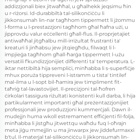
addizzjonali biex jitwaħħal, u għalhekk jeqsimu ħin
u r-riżorsi. Id-durabbiltà tal-silikonċiċċu li
jikkonsumah lin-nar tagħhom tippermett li jżommu
l-forma u l-prestazzjoni tagħhom għal ħafna użi, u
jipprovdu valur eċċellenti għall-flus. Il-proprjetajiet
antiwaħħal jitgħalbu mill-irriżultat frustranti ta'
kreaturi li jinħabsu jew jitqiegħdu, filwaqt li l-
impjieġa tagħhom għall-ħarġa tippermett l-użu
versatili f'kundizzjonijiet differenti ta' temperatura. L-
iktar nettibiltà hija sempliċi, minħabba li s-superfiċje
mhux poruża tippreveni l-istramm u tista' tintilef
mal-ilma u l-sopt bil-ħamira jew timpliment fit-
taħriġ tal-lavastovijiet. Il-precizjoni tal-ħofren
ċirkolari tassigura riżultati konistenti kull darba, li hija
partikularment importanti għal preżentazzjonijiet
professjonali jew produzzjoni kummerċjali. Dawn il-
mudejjn huma wkoll estremament effiċjenti fil-folja,
minħabba li jistgħu jitwettqu waħdu fuq l-oħrajn
meta jiġu mmejjlin u ma jinwarpx jew jiddefurmaxxi
b'tul. Il-materjal tal-silikonċiċċu li jikkonsumah lin-