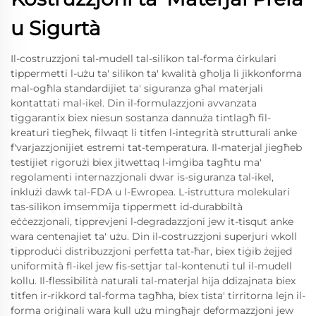
u Sigurtà
Il-costruzzjoni tal-mudell tal-silikon tal-forma ċirkulari
tippermetti l-użu ta' silikon ta' kwalità għolja li jikkonforma
mal-ogħla standardijiet ta' siguranza għal materjali
kontattati mal-ikel. Din il-formulazzjoni avvanzata
tiggarantix biex niesun sostanza dannuża tintlagħ fil-
kreaturi tiegħek, filwaqt li titfen l-integrità strutturali anke
f'varjazzjonijiet estremi tat-temperatura. Il-materjal jiegħeb
testijiet rigorużi biex jitwettaq l-imġiba tagħtu ma'
regolamenti internazzjonali dwar is-siguranza tal-ikel,
inklużi dawk tal-FDA u l-Ewropea. L-istruttura molekulari
tas-silikon imsemmija tippermett id-durabbiltà
eċċezzjonali, tipprevjeni l-degradazzjoni jew it-tisqut anke
wara centenajiet ta' użu. Din il-costruzzjoni superjuri wkoll
tipproduċi distribuzzjoni perfetta tat-ħar, biex tiġib żejjed
uniformità fl-ikel jew fis-settjar tal-kontenuti tul il-mudell
kollu. Il-flessibilità naturali tal-materjal hija ddizajnata biex
titfen ir-rikkord tal-forma tagħha, biex tista' tirritorna lejn il-
forma oriġinali wara kull użu mingħajr deformazzjoni jew