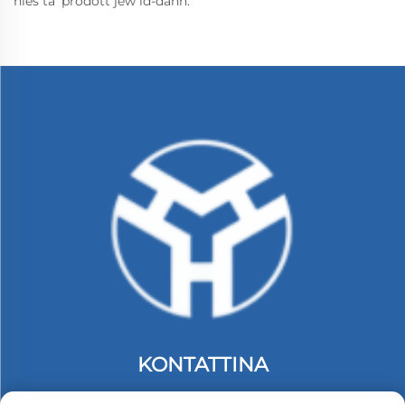
nies ta' prodott jew id-dann.
KONTATTINA
Add: tiega 2, Bini C. #74 Zona Indostrija ta' Langbei.