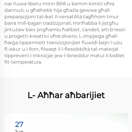
nar huwa liberu minn BPA u kemm kimiċi oħra
dannużi, u għalhekk hija għażla ġewwa għall-
preparazzjoni tal-ikel. Il-versatilità tagħhom tmur
barra mill-bajjan tradizzjonali, minħabba li jistgħu
jintużaw biex jingħamlu ħalibiet, ċandeli, arti b'resin
u proġetti kreattivi oħra diversi. L-impjieġa għall-
ħarġa tippermett transizzjonijiet fluwidi bejn l-użu
fl-iskur u l-forn, filwaqt li l-flessibbiltà tal-materjal
tippreveni l-inkroċjar jew l-ibneddur matul il-bidliet
fit-temperatura.
L- Aħħar aħbarijiet
27
Jun