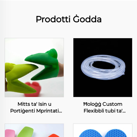
Prodotti Ġodda
Mitts ta' Isin u
Ħoloġġ Custom
Portiġenti Mprintati
Flexibbli tubi ta'
Resistenti għall-Għerq
silikonna Soft Pipi tal-
Cooking Gloves għall-
Ħaddiem gradi ta'
Kukina u Baking
Silikonn Transparent