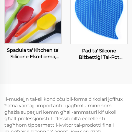
Peristaltic Pump Tube
ta' Silikonn
Spadula ta' Kitchen ta'
Pad ta' Silcone
Silicone Eko-Liema,
Biżbettiġi Tal-Pot
Instrument għall-
Holders Mhux Slipli,
Kukkina Packaged Set
Durable, Flexibbli, Sħiħ li
ma’ Sikkina f’Bag għall-
Jigħazzi u Jiġissu Trivet
Użu ta’ Dinnerware
Mats
Il-mudejjn tal-silikonċiċċu bil-forma ċirkolari joffrux
ħafna vantajji importanti li jagħmlu minnhom
għażla superjuri kemm għall-ammaturi kif ukoll
għall-professjonisti. Il-flessibbiltà eċċellenti
tagħhom tippermett l-ivvitor tal-prodotti finali
mingħajr il-bżonn ta' aġenti jew spruzzati