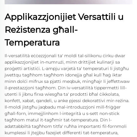
Applikazzjonijiet Versattili u
Reżistenza għall-
Temperatura
Il-versatilità eċċezzjonali ta' moldi tal-silikonu ċirku dwar
applikazzjonijiet in-numrużi, minn drittijiet kulinarji sa
proġetti artistiċi. L-ampju varjetà ta' temperaturi li jistgħu
jwettqu tagħhom tagħhom idonejja għal kull ħaġ iktar
minn dolċi mifrux sa pjatti meqbuk, mingħajr li jeffettwaw
il-prestazzjoni tagħhom. Din iv-versatilità tippermetti lill-
utenti li jibnu firxa wiesgħa ta' prodotti bħal ċikkolata,
konfett, xabat, qandeli, u anke pjessi dekorattivi mir-reżina.
Il-moldi jistgħu jaqbadu mal-introduzzjoni mill-friġġer
għall-forn, immejjlinhom l-integrità u s-sett non-stick
tagħhom matul it-tagħmir tat-temperatura. Din l-
adattabbiltà tagħhom titfa' ruħha importanti fil-fornmoli
kumplessi li jtejjbu fazejiet differenti tat-temperatura,