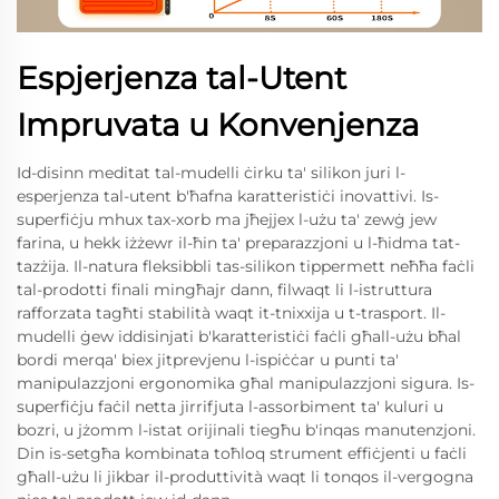
Espjerjenza tal-Utent
Impruvata u Konvenjenza
Id-disinn meditat tal-mudelli ċirku ta' silikon juri l-
esperjenza tal-utent b'ħafna karatteristiċi inovattivi. Is-
superfiċju mhux tax-xorb ma jħejjex l-użu ta' zewġ jew
farina, u hekk iżżewr il-ħin ta' preparazzjoni u l-ħidma tat-
tazżija. Il-natura fleksibbli tas-silikon tippermett neħħa faċli
tal-prodotti finali mingħajr dann, filwaqt li l-istruttura
rafforzata tagħti stabilità waqt it-tnixxija u t-trasport. Il-
mudelli ġew iddisinjati b'karatteristiċi faċli għall-użu bħal
bordi merqa' biex jitprevjenu l-ispiċċar u punti ta'
manipulazzjoni ergonomika għal manipulazzjoni sigura. Is-
superfiċju faċil netta jirrifjuta l-assorbiment ta' kuluri u
bozri, u jżomm l-istat orijinali tiegħu b'inqas manutenzjoni.
Din is-setgħa kombinata toħloq strument effiċjenti u faċli
għall-użu li jikbar il-produttività waqt li tonqos il-vergogna