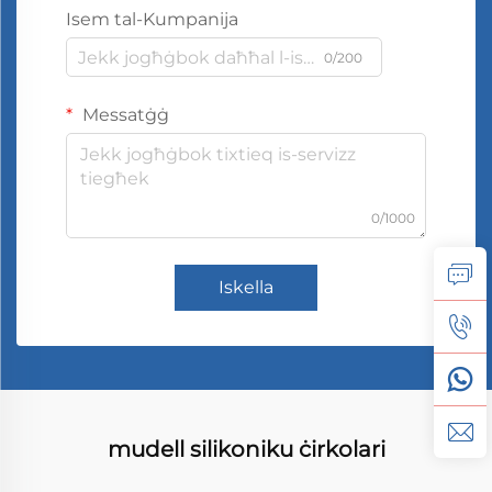
Isem tal-Kumpanija
0/200
Messatġġ
0/1000
Iskella
mudell silikoniku ċirkolari