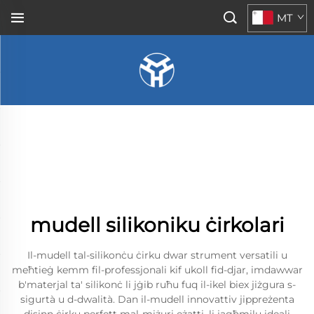
MT
mudell silikoniku ċirkolari
Il-mudell tal-silikonċu ċirku dwar strument versatili u
meħtieġ kemm fil-professjonali kif ukoll fid-djar, imdawwar
b'materjal ta' silikonċ li jġib ruħu fuq il-ikel biex jiżgura s-
sigurtà u d-dwalità. Dan il-mudell innovattiv jippreżenta