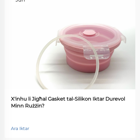
X'inhu li Jigħal Gasket tal-Silikon Iktar Durevol
Minn Rużżin?
Ara Iktar