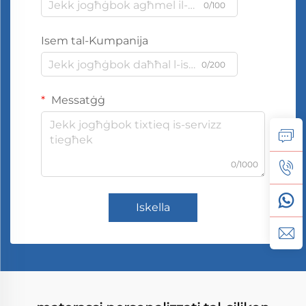
0/100
Isem tal-Kumpanija
0/200
Messatġġ
0/1000
Iskella