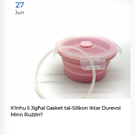
27
Jun
X'inhu li Jigħal Gasket tal-Silikon Iktar Durevol
Minn Rużżin?