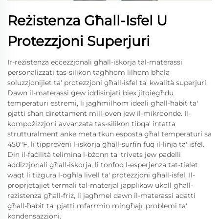
Reżistenza Għall-Isfel U
Protezzjoni Superjuri
Ir-reżistenza eċċezzjonali għall-iskorja tal-materassi
personalizzati tas-silikon tagħhom lilhom bħala
soluzzjonijiet ta' protezzjoni għall-isfel ta' kwalità superjuri.
Dawn il-materassi ġew iddisinjati biex jitqiegħdu
temperaturi estremi, li jagħmilhom ideali għall-ħabit ta'
pjatti sħan direttament mill-oven jew il-mikroonde. Il-
kompożizzjoni avvanzata tas-silikon tibqa' intatta
strutturalment anke meta tkun esposta għal temperaturi sa
450°F, li tippreveni l-iskorja għall-surfin fuq il-linja ta' isfel.
Din il-faċilità telimina l-bżonn ta' trivets jew padelli
addizzjonali għall-iskorja, li tonfoq l-esperjenza tat-tielet
waqt li tiżgura l-ogħla livell ta' protezzjoni għall-isfel. Il-
proprjetajiet termali tal-materjal japplikaw ukoll għall-
reżistenza għall-friż, li jagħmel dawn il-materassi adatti
għall-ħabit ta' pjatti mfarrmin mingħajr problemi ta'
kondensazzjoni.