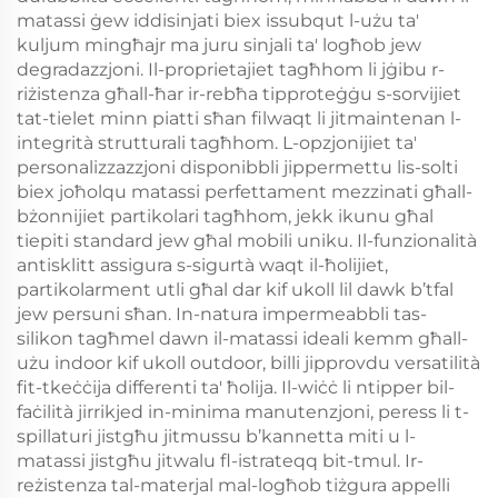
matassi ġew iddisinjati biex issubqut l-użu ta'
kuljum mingħajr ma juru sinjali ta' logħob jew
degradazzjoni. Il-proprietajiet tagħhom li jġibu r-
riżistenza għall-ħar ir-rebħa tipproteġġu s-sorvijiet
tat-tielet minn piatti sħan filwaqt li jitmaintenan l-
integrità strutturali tagħhom. L-opzjonijiet ta'
personalizzazzjoni disponibbli jippermettu lis-solti
biex joħolqu matassi perfettament mezzinati għall-
bżonnijiet partikolari tagħhom, jekk ikunu għal
tiepiti standard jew għal mobili uniku. Il-funzionalità
antisklitt assigura s-sigurtà waqt il-ħolijiet,
partikolarment utli għal dar kif ukoll lil dawk b’tfal
jew persuni sħan. In-natura impermeabbli tas-
silikon tagħmel dawn il-matassi ideali kemm għall-
użu indoor kif ukoll outdoor, billi jipprovdu versatilità
fit-tkeċċija differenti ta' ħolija. Il-wiċċ li ntipper bil-
faċilità jirrikjed in-minima manutenzjoni, peress li t-
spillaturi jistgħu jitmussu b’kannetta miti u l-
matassi jistgħu jitwalu fl-istrateqq bit-tmul. Ir-
reżistenza tal-materjal mal-logħob tiżgura appelli