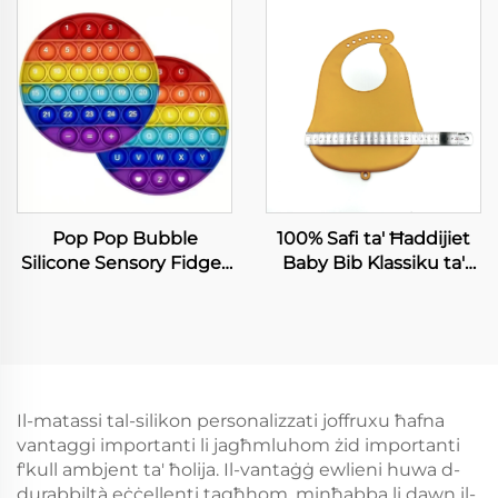
appljanzi domostiku
100% Tubi ta' Silikonn
Mediku gradi ta'
Ħaddiem
Pop Pop Bubble
100% Safi ta' Ħaddijiet
Silicone Sensory Fidget
Baby Bib Klassiku ta'
Toy Għas-Sliem u Tifel
Silicone Leħen Nett ż-
Special Needs
Żgħar Maltin
Retractable Hdiq Ġieħ
Stress Relief
Contemporary
Il-matassi tal-silikon personalizzati joffruxu ħafna
vantaggi importanti li jagħmluhom żid importanti
f'kull ambjent ta' ħolija. Il-vantaġġ ewlieni huwa d-
durabbiltà eċċellenti tagħhom, minħabba li dawn il-