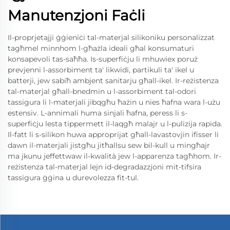
Manutenzjoni Faċli
Il-proprjetajji ġġieniċi tal-materjal silikoniku personalizzat
tagħmel minnhom l-għażla ideali għal konsumaturi
konsapevoli tas-saħħa. Is-superfiċju li mhuwiex poruż
prevjenni l-assorbiment ta' likwidi, partikuli ta' ikel u
batterji, jew sabiħ ambjent sanitarju għall-ikel. Ir-reżistenza
tal-materjal għall-bnedmin u l-assorbiment tal-odori
tassigura li l-materjali jibqgħu ħażin u nies ħafna wara l-użu
estensiv. L-annimali huma sinjali ħafna, peress li s-
superfiċju lesta tippermett il-laqgħ malajr u l-pulizija rapida.
Il-fatt li s-silikon huwa approprijat għall-lavastovjin ifisser li
dawn il-materjali jistgħu jitħallsu sew bil-kull u mingħajr
ma jkunu jeffettwaw il-kwalità jew l-apparenza tagħhom. Ir-
reżistenza tal-materjal lejn id-degradazzjoni mit-tifsira
tassigura ġġina u durevolezza fit-tul.