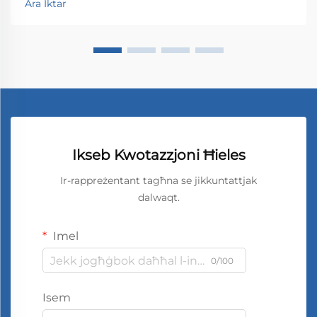
Ara Iktar
Ikseb Kwotazzjoni Ħieles
Ir-rappreżentant tagħna se jikkuntattjak
dalwaqt.
Imel
0/100
Isem