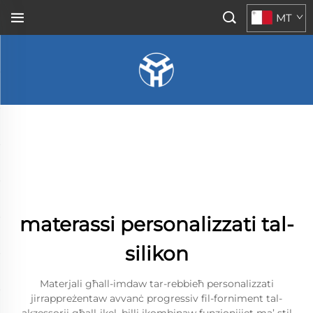
MT
materassi personalizzati tal-
silikon
Materjali għall-imdaw tar-rebbieħ personalizzati
jirrappreżentaw avvanċ progressiv fil-forniment tal-