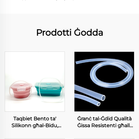
Prodotti Ġodda
Taqbiet Bento ta'
Ġranċ tal-Ġdid Qualità
Silikonn għal-Bidu,
Ġissa Resistenti għall-
Ċerkk prodott tal-
Temperatura Ulija BPA