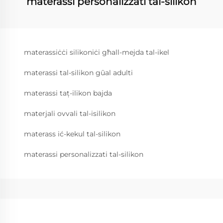
materassi personalizzati tal-silikon
materassiċċi silikoniċi għall-mejda tal-ikel
materassi tal-silikon gȗal adulti
materassi taț-ilikon bajda
materjali ovvali tal-isilikon
materass ić-kekul tal-silikon
materassi personalizzati tal-silikon