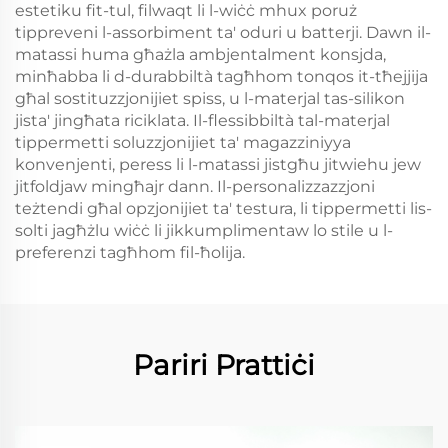
estetiku fit-tul, filwaqt li l-wiċċ mhux poruż
tippreveni l-assorbiment ta' oduri u batterji. Dawn il-
matassi huma għażla ambjentalment konsjda,
minħabba li d-durabbiltà tagħhom tonqos it-tħejjija
għal sostituzzjonijiet spiss, u l-materjal tas-silikon
jista' jingħata riciklata. Il-flessibbiltà tal-materjal
tippermetti soluzzjonijiet ta' magazziniyya
konvenjenti, peress li l-matassi jistgħu jitwiehu jew
jitfoldjaw mingħajr dann. Il-personalizzazzjoni
teżtendi għal opzjonijiet ta' testura, li tippermetti lis-
solti jagħżlu wiċċ li jikkumplimentaw lo stile u l-
preferenzi tagħhom fil-ħolija.
Pariri Prattiċi