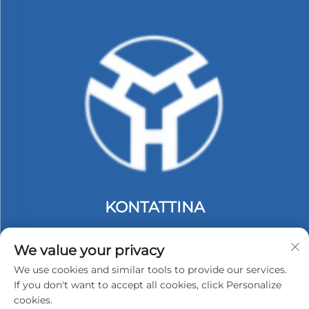
KONTATTINA
Add: tiega 2, Bini C. #74 Zona Indostrija ta' Langbei.
Tongle Longgang. Shenzhen, Ċina.
We value your privacy
Tel:
+86-13530558584
We use cookies and similar tools to provide our services.
If you don't want to accept all cookies, click Personalize
E-mail:
[email protected]
cookies.