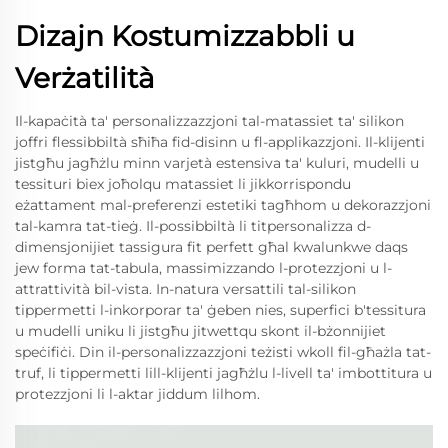
Dizajn Kostumizzabbli u
Verżatilità
Il-kapaċità ta' personalizzazzjoni tal-matassiet ta' silikon
joffri flessibbiltà sħiħa fid-disinn u fl-applikazzjoni. Il-klijenti
jistgħu jagħżlu minn varjetà estensiva ta' kuluri, mudelli u
tessituri biex joħolqu matassiet li jikkorrispondu
eżattament mal-preferenzi estetiki tagħhom u dekorazzjoni
tal-kamra tat-tieġ. Il-possibbiltà li titpersonalizza d-
dimensjonijiet tassigura fit perfett għal kwalunkwe daqs
jew forma tat-tabula, massimizzando l-protezzjoni u l-
attrattività bil-vista. In-natura versattili tal-silikon
tippermetti l-inkorporar ta' ġeben nies, superfici b'tessitura
u mudelli uniku li jistgħu jitwettqu skont il-bżonnijiet
speċifiċi. Din il-personalizzazzjoni teżisti wkoll fil-għażla tat-
truf, li tippermetti lill-klijenti jagħżlu l-livell ta' imbottitura u
protezzjoni li l-aktar jiddum lilhom.