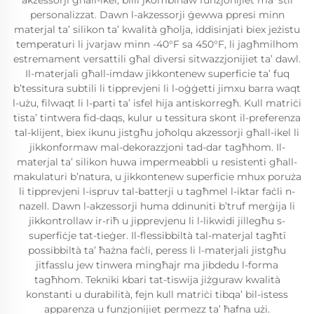
akzessorji għall-ikel, billi jkombinaw funzjonijiet ma’ stil
personalizzat. Dawn l-akzessorji ġewwa ppresi minn
materjal ta’ silikon ta’ kwalità għolja, iddisinjati biex jeżistu
temperaturi li jvarjaw minn -40°F sa 450°F, li jagħmilhom
estremament versattili għal diversi sitwazzjonijiet ta’ dawl.
Il-materjali għall-imdaw jikkontenew superficie ta’ fuq
b’tessitura subtili li tipprevjeni li l-oġġetti jimxu barra waqt
l-użu, filwaqt li l-parti ta’ isfel hija antiskorregħ. Kull matriċi
tista’ tintwera fid-daqs, kulur u tessitura skont il-preferenza
tal-klijent, biex ikunu jistgħu joħolqu akzessorji għall-ikel li
jikkonformaw mal-dekorazzjoni tad-dar tagħhom. Il-
materjal ta’ silikon huwa impermeabbli u resistenti għall-
makulaturi b’natura, u jikkontenew superficie mhux poruża
li tipprevjeni l-ispruv tal-batterji u tagħmel l-iktar faċli n-
nazell. Dawn l-akzessorji huma ddinuniti b’truf merġija li
jikkontrollaw ir-riħ u jipprevjenu li l-likwidi jillegħu s-
superfiċje tat-tieġer. Il-flessibbiltà tal-materjal tagħtī
possibbiltà ta’ ħażna faċli, peress li l-materjali jistgħu
jitfasslu jew tinwera mingħajr ma jibdedu l-forma
tagħhom. Tekniki kbari tat-tiswija jiżguraw kwalità
konstanti u durabilità, fejn kull matriċi tibqa’ bil-istess
apparenza u funzjonijiet permezz ta’ ħafna użi.