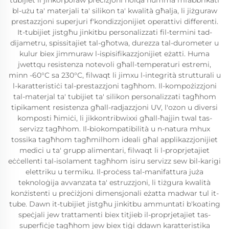
tubijiet li jinkorporaw preċiżjoni ħolqa humma mfabbrikati
bl-użu ta' materjali ta' silikon ta' kwalità għalja, li jiżguraw
prestazzjoni superjuri f'kondizzjonijiet operattivi differenti.
It-tubijiet jistgħu jinkitbu personalizzati fil-termini tad-
dijametru, spissitajiet tal-għotwa, durezza tal-durometer u
kulur biex jimmuraw l-ispisifikazzjonijiet eżatti. Huma
jwettqu resistenza notevoli għall-temperaturi estremi,
minn -60°C sa 230°C, filwaqt li jimxu l-integrità strutturali u
l-karatteristiċi tal-prestazzjoni tagħhom. Il-kompożizzjoni
tal-materjal ta' tubijiet ta' silikon personalizzati tagħhom
tipikament resistenza għall-radjazzjoni UV, l'ozon u diversi
komposti ħimiċi, li jikkontribwixxi għall-ħajjin twal tas-
servizz tagħhom. Il-biokompatibilità u n-natura mhux
tossika tagħhom tagħmilhom ideali għal applikazzjonijiet
medici u ta' grupp alimentari, filwaqt li l-proprjetajiet
eċċellenti tal-isolament tagħhom isiru servizz sew bil-karigi
elettriku u termiku. Il-proċess tal-manifattura juża
teknoloġija avvanzata ta' estruzzjoni, li tiżgura kwalità
konżistenti u preċiżjoni dimensjonali eżatta madwar tul it-
tube. Dawn it-tubijiet jistgħu jinkitbu ammuntati b'koating
speċjali jew trattamenti biex titjieb il-proprjetajiet tas-
superfiċje tagħhom jew biex tiġi ddawn karatteristika