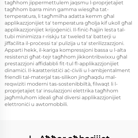
tagħhom jippermettulem jaqsmu l-proprjetajiet
tagħhom barra minn gamma wiesgħa tat-
temperatura, li tagħmilha adatta kemm għal
applikazzjonijiet ta' temperatura għolja kif ukoll għal
applikazzjonijiet krijoġeniċi. Il-finiċ-ħajjin lesta tal-
tubi minimizza r-riskju ta' tweled ta' batterji u
jiffaċilita il-proċessi ta' pulizija u ta' sterilizzazzjoni.
Apparti hekk, il-kariga kompressjoni bassa u l-alta
resistenzi għat-tejr tagħhom jikkontribwixxu għal
prestazzjoni affidabbli fit-tul fl-applikazzjonijiet
dinamiċi. Il-karatteristiċi aċ-ċivili u l-ambjentalment
friendli tal-materjal tas-silikon jingħaqdu mal-
reqwiziti moderni tas-sostenibbiltà, filwaqt li l-
proprjetajiet ta' insulazzjoni elettrika tagħhom
jagħmluhom ideali għal diversi applikazzjonijiet
elettroniċi u awtomobbili.