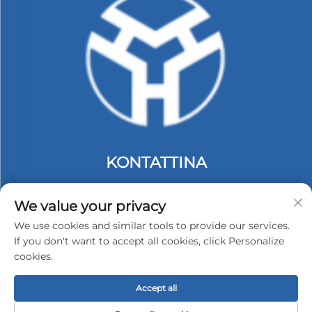
KONTATTINA
Add: tiega 2, Bini C. #74 Zona Indostrija ta' Langbei.
Tongle Longgang. Shenzhen, Ċina.
We value your privacy
Tel:
+86-13530558584
We use cookies and similar tools to provide our services.
If you don't want to accept all cookies, click Personalize
E-mail:
[email protected]
cookies.
Accept all
Kopjorjiż © 2025 Shenzhen Hongyu Silicone Products
Co., Ltd. Kull jikkunser jista'. -
Poliċija ta' Privatiżmu