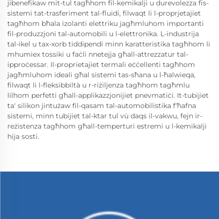
jibenefikaw mit-tul tagħhom fil-kemikalji u durevolezza fis-
sistemi tat-trasferiment tal-fluidi, filwaqt li l-proprjetajiet
tagħhom bħala izolanti elettriku jagħmluhom importanti
fil-produzzjoni tal-automobili u l-elettronika. L-industrija
tal-ikel u tax-xorb tiddipendi minn karatteristika tagħhom li
mhumiex tossiki u faċli nnetejja għall-attrezzatur tal-
ipproċessar. Il-proprietajiet termali eċċellenti tagħhom
jagħmluhom ideali għal sistemi tas-sħana u l-ħalwieqa,
filwaqt li l-fleksibbiltà u r-riżiljenza tagħhom tagħmlu
lilhom perfetti għall-applikazzjonijiet pnevmatiċi. It-tubijiet
ta' silikon jintużaw fil-qasam tal-automobilistika f'ħafna
sistemi, minn tubijiet tal-ktar tul vù daqs il-vakwu, fejn ir-
reżistenza tagħhom għall-temperturi estremi u l-kemikalji
hija sosti.