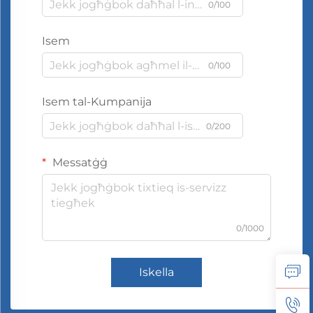
0/100
Isem
0/100
Isem tal-Kumpanija
0/200
Messatġġ
0/1000
Iskella