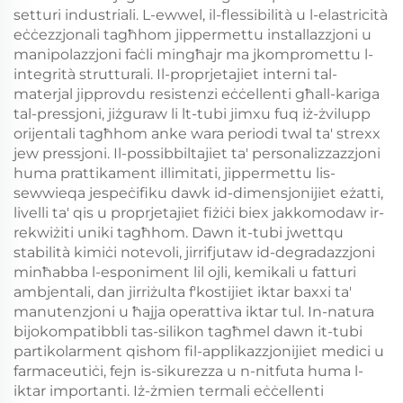
setturi industriali. L-ewwel, il-flessibilità u l-elastricità
eċċezzjonali tagħhom jippermettu installazzjoni u
manipolazzjoni faċli mingħajr ma jkompromettu l-
integrità strutturali. Il-proprjetajiet interni tal-
materjal jipprovdu resistenzi eċċellenti għall-kariga
tal-pressjoni, jiżguraw li lt-tubi jimxu fuq iż-żvilupp
orijentali tagħhom anke wara periodi twal ta' strexx
jew pressjoni. Il-possibbiltajiet ta' personalizzazzjoni
huma prattikament illimitati, jippermettu lis-
sewwieqa jespeċifiku dawk id-dimensjonijiet eżatti,
livelli ta' qis u proprjetajiet fiżiċi biex jakkomodaw ir-
rekwiżiti uniki tagħhom. Dawn it-tubi jwettqu
stabilità kimiċi notevoli, jirrifjutaw id-degradazzjoni
minħabba l-esponiment lil ojli, kemikali u fatturi
ambjentali, dan jirriżulta f'kostijiet iktar baxxi ta'
manutenzjoni u ħajja operattiva iktar tul. In-natura
bijokompatibbli tas-silikon tagħmel dawn it-tubi
partikolarment qishom fil-applikazzjonijiet medici u
farmaceutiċi, fejn is-sikurezza u n-nitfuta huma l-
iktar importanti. Iż-żmien termali eċċellenti