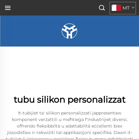
MT
tubu silikon personalizzat
It-tubijiet ta' silikon personalizzati jappresentaw
komponent verżattili u meħtieġa f'industrijiet diversi,
offrendo fleksibbiltà u adattabilità eċċellenti biex
jissodisfaw ir-rekwiżiti tal-applikazzjoni speċifika. Dawn it-