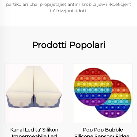
partikolari bħal proprjetajiet antimikrobiċi jew il-koefiċjent
ta' frizzjoni ridott.
Prodotti Popolari
Kanal Led ta' Silikon
Pop Pop Bubble
Impermeabile Led
Silicone Sensory Fidget