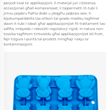
perjodi twal ta' applikazzjoni. Il-materjal juri riżistenza
eċċezzjonali għall-komprensset, li tippermetti lit-tubi li
jimxu jaqabru ħafna drabi u jibqgħu jaqbraw sew. Il-
bijokumpatibbiltà tas-silikon tal-grado mediku tagħmel
dawn it-tubi l-ideali għal applikazzjonijiet fit-trattament tas-
saħħa, imbyeda r-rekwiżiti regolatorji rigidi. In-natura non-
tossika tagħhom tintwieldu għal applikazzjonijiet bil-frott,
fejn tiżgura l-purità tal-prodott mingħajr riskju ta'
kontaminazzjoni.