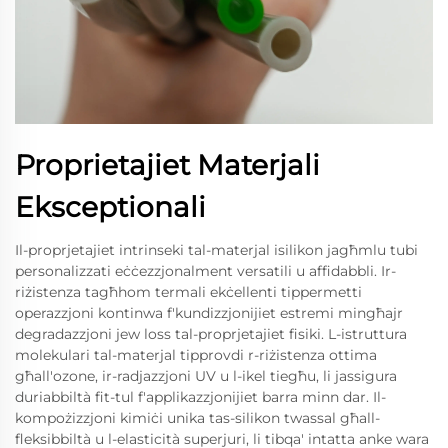
Proprietajiet Materjali
Eksceptionali
Il-proprjetajiet intrinseki tal-materjal isilikon jagħmlu tubi
personalizzati eċċezzjonalment versatili u affidabbli. Ir-
riżistenza tagħhom termali ekċellenti tippermetti
operazzjoni kontinwa f'kundizzjonijiet estremi mingħajr
degradazzjoni jew loss tal-proprjetajiet fisiki. L-istruttura
molekulari tal-materjal tipprovdi r-riżistenza ottima
għall'ozone, ir-radjazzjoni UV u l-ikel tiegħu, li jassigura
duriabbiltà fit-tul f'applikazzjonijiet barra minn dar. Il-
kompożizzjoni kimiċi unika tas-silikon twassal għall-
fleksibbiltà u l-elasticità superjuri, li tibqa' intatta anke wara