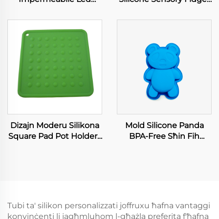
Neon Tube għall-Strip
Toy Għas-Sliem u Tifel
Lumi 8mm
Special Needs
Retractable Hdiq Ġieħ
Stress Relief
Contemporary
Dizajn Moderu Silikona
Mold Silicone Panda
Square Pad Pot Holders
BPA-Free Sħin Fih
Flexibbli, Sempri li
Ilmaħħar Food-Grade
Jigħidu u Jiddjaw Mill-
DIY Torta Saab Ċrafatti
Għasel
Istrumanti Sostenibbli
Baking u Uża Tal-Liġħ
Tubi ta' silikon personalizzati joffruxu ħafna vantaggi
konvinċenti li jagħmluhom l-għażla preferita f'ħafna