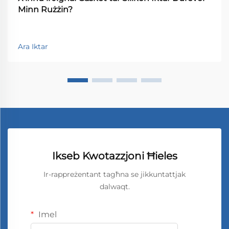
Minn Rużżin?
Ara Iktar
Ikseb Kwotazzjoni Ħieles
Ir-rappreżentant tagħna se jikkuntattjak
dalwaqt.
Imel