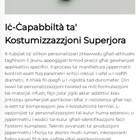
Iċ-Ċapabbiltà ta'
Kostumizzazzjoni Superjora
It-tubijiet ta' silikon personalizzati jitkawwdu għall-attitudni
tagħhom li jkunu appoġġjati b'mod preċiż għal ġewherijiet
applikattivi speċifiċi. Il-proċess ta' manifattura jippermetti
kontroll esatt fuq parametri kritiċi inklużi l-isfel u l-iseħħ
diametri, it-thikk fil-qiegħ u r-riġidità tad-durometer. Din
iwwil tal-personalizzazzjoni twieled sa mill-formulazzjoni
tal-materjal infush, fejn jista' jiġib aktar addittivi biex
jintiżżqu ġewherijiet partikolari bħal ir-reżistenza għat-tejr,
is-sett ta' kompressjoni jew il-konduttività termali. L-
opzjonijiet ta' personalizzazzjoni tal-kulur huma estensivi, u
jippermettu l-kodiċi tal-kulur għall-identifikazzjoni faċli
f'sistemi kumplessi. Tekniki avvanzati ta' produzzjoni
jippermettu l-ħolija ta' disinni multi-lumen, inkorporanti
ħafna kanali fit-tube waħda għal applikazzjonijiet