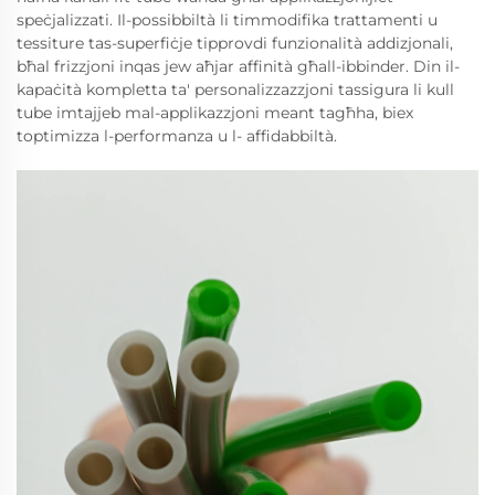
speċjalizzati. Il-possibbiltà li timmodifika trattamenti u
tessiture tas-superfiċje tipprovdi funzionalità addizjonali,
bħal frizzjoni inqas jew aħjar affinità għall-ibbinder. Din il-
kapaċità kompletta ta' personalizzazzjoni tassigura li kull
tube imtajjeb mal-applikazzjoni meant tagħha, biex
toptimizza l-performanza u l- affidabbiltà.