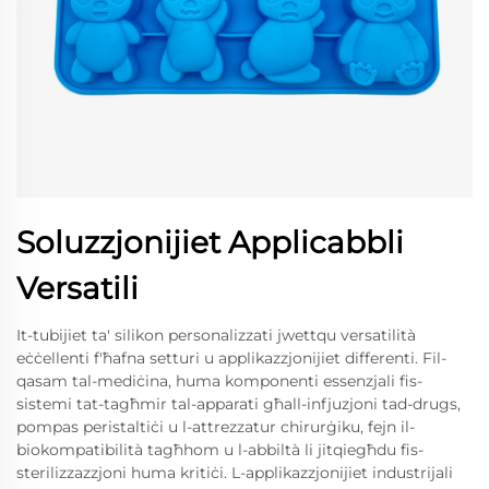
Soluzzjonijiet Applicabbli
Versatili
It-tubijiet ta' silikon personalizzati jwettqu versatilità
eċċellenti f'ħafna setturi u applikazzjonijiet differenti. Fil-
qasam tal-mediċina, huma komponenti essenzjali fis-
sistemi tat-tagħmir tal-apparati għall-infjuzjoni tad-drugs,
pompas peristaltiċi u l-attrezzatur chirurġiku, fejn il-
biokompatibilità tagħhom u l-abbiltà li jitqiegħdu fis-
sterilizzazzjoni huma kritiċi. L-applikazzjonijiet industrijali