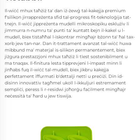
Il-wiċċ mhux taħżiż ta' dan iż-żewġ tal-kakejja premium
f'silikon jirrappreżenta sfid tal-progress fit-teknoloġija tat-
tnejn. Il-wiċċ jippreżenta mudelli mikroskopiku esklużiv li
jimmurra n-numru ta' punti ta' kuntatt bejn il-kakel u l-
mudell, biex tistaħħal l-iskontrar mingħajr bżonn ta' ħal tax-
xorb jew tan-nar. Dan it-trattament avanzat tal-wiċċ huwa
mibbund ma' materjal is-silikon permanentement, biex
jiżgura prestazzjoni mhux taħżiż li tlest sostenibilment u
ma tnaqax. Il-finitura lesta tipprevjeni l-impast minn li
jinħabs fuq il-wiċċ tal-mudell, biex jikbru kakejja
perfettament iffurmati b'dettalji netti u preċiżi. Din id-
disinn innovattiv tagħmel ukoll l-ikkuljuri estremament
sempliċi, peress li r-residwi joħorġu faċilment mingħajr
neċessità ta' ħard u jew tiswija.