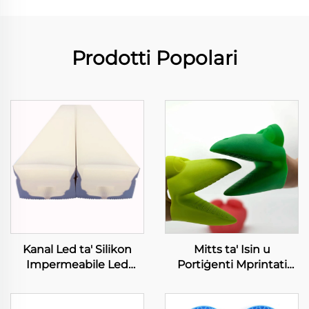
Prodotti Popolari
Kanal Led ta' Silikon
Mitts ta' Isin u
Impermeabile Led
Portiġenti Mprintati
Neon Tube għall-Strip
Resistenti għall-Għerq
Lumi 8mm
Cooking Gloves għall-