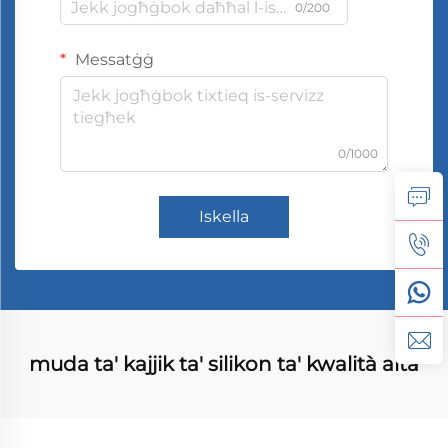
0/200
Messatġġ
0/1000
Iskella
muda ta' kajjik ta' silikon ta' kwalità alta