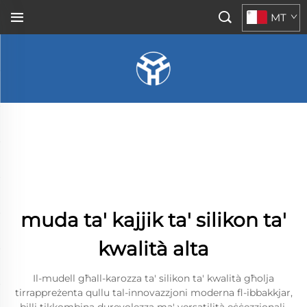
MT
muda ta' kajjik ta' silikon ta'
kwalità alta
Il-mudell għall-karozza ta' silikon ta' kwalità għolja
tirrappreżenta qullu tal-innovazzjoni moderna fl-ibbakkjar,