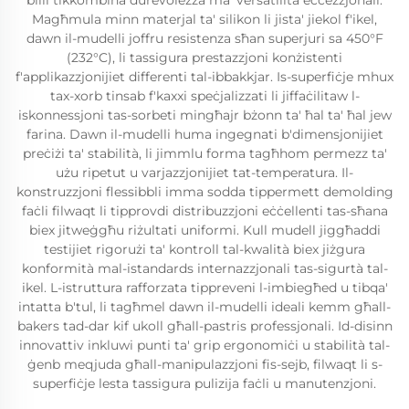
billi tikkombina durevolezza ma' versatilità eċċezzjonali.
Magħmula minn materjal ta' silikon li jista' jiekol f'ikel,
dawn il-mudelli joffru resistenza sħan superjuri sa 450°F
(232°C), li tassigura prestazzjoni konżistenti
f'applikazzjonijiet differenti tal-ibbakkjar. Is-superfiċje mhux
tax-xorb tinsab f'kaxxi speċjalizzati li jiffaċilitaw l-
iskonnessjoni tas-sorbeti mingħajr bżonn ta' ħal ta' ħal jew
farina. Dawn il-mudelli huma ingegnati b'dimensjonijiet
preċiżi ta' stabilità, li jimmlu forma tagħhom permezz ta'
użu ripetut u varjazzjonijiet tat-temperatura. Il-
konstruzzjoni flessibbli imma sodda tippermett demolding
faċli filwaqt li tipprovdi distribuzzjoni eċċellenti tas-sħana
biex jitweġgħu riżultati uniformi. Kull mudell jiggħaddi
testijiet rigorużi ta' kontroll tal-kwalità biex jiżgura
konformità mal-istandards internazzjonali tas-sigurtà tal-
ikel. L-istruttura rafforzata tippreveni l-imbiegħed u tibqa'
intatta b'tul, li tagħmel dawn il-mudelli ideali kemm għall-
bakers tad-dar kif ukoll għall-pastris professjonali. Id-disinn
innovattiv inkluwi punti ta' grip ergonomiċi u stabilità tal-
ġenb meqjuda għall-manipulazzjoni fis-sejb, filwaqt li s-
superfiċje lesta tassigura pulizija faċli u manutenzjoni.