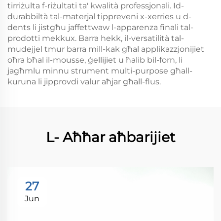
tirriżulta f-riżultati ta' kwalità professjonali. Id-
durabbiltà tal-materjal tippreveni x-xerries u d-
dents li jistgħu jaffettwaw l-apparenza finali tal-
prodotti mekkux. Barra hekk, il-versatilità tal-
mudejjel tmur barra mill-kak għal applikazzjonijiet
oħra bħal il-mousse, ġellijiet u ħalib bil-forn, li
jagħmlu minnu strument multi-purpose għall-
kuruna li jipprovdi valur aħjar għall-flus.
L- Aħħar aħbarijiet
27
Jun