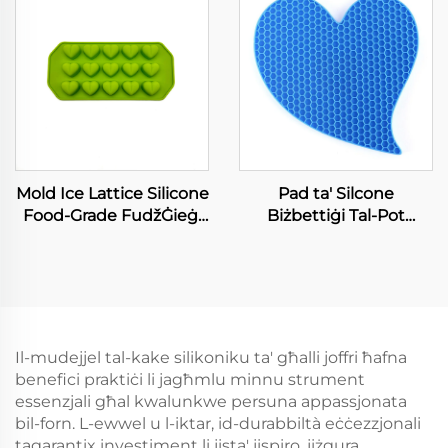
Kukina u Baking
Mold Ice Lattice Silicone
Pad ta' Silcone
Food-Grade FudžĠieġi
Biżbettiġi Tal-Pot
Torta Mold Traviġġa
Holders Mhux Slipli,
Ġelatina liċenziati għall-
Durable, Flexibbli, Sħiħ li
Dekorazzjoni Torta Bit-
Jigħazzi u Jiġissu Trivet
Tiftix DIY Istrumanti
Mats
Baking Glue Iċing Mold
Il-mudejjel tal-kake silikoniku ta' għalli joffri ħafna
benefici praktiċi li jagħmlu minnu strument
essenzjali għal kwalunkwe persuna appassjonata
bil-forn. L-ewwel u l-iktar, id-durabbiltà eċċezzjonali
tagarantix investiment li jista' jispiro, jiżgura