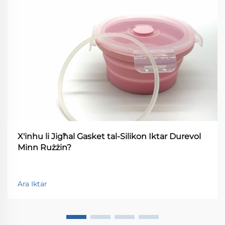
X'inhu li Jigħal Gasket tal-Silikon Iktar Durevol
Minn Rużżin?
Ara Iktar