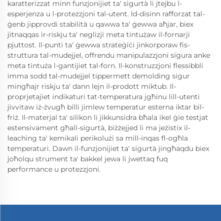
karatterizzat minn funzjonijiet ta' sigurtà li jtejbu l-
esperjenza u l-protezzjoni tal-utent. Id-disinn rafforzat tal-
ġenb jipprovdi stabilità u qawwa ta' ġewwa aħjar, biex
jitnaqqas ir-riskju ta' neglizji meta tintużaw il-fornarji
pjuttost. Il-punti ta' ġewwa strateġiċi jinkorporaw fis-
struttura tal-mudejjel, offrendu manipulazzjoni sigura anke
meta tintuża l-gantijiet tal-forn. Il-konstruzzjoni flessibbli
imma sodd tal-mudejjel tippermett demolding sigur
mingħajr riskju ta' dann lejn il-prodott miktub. Il-
proprjetajiet indikaturi tat-temperatura jgħinu lill-utenti
jivvitaw iż-żvugħ billi jimlew temperatur esterna iktar bil-
friż. Il-materjal ta' silikon li jikkunsidra bħala ikel ġie testjat
estensivament għall-sigurtà, biżżejjed li ma jeżistix il-
leaching ta' kemikali perikolużi sa mill-inqas fl-ogħla
temperaturi. Dawn il-funzjonijiet ta' sigurtà jingħaqdu biex
joħolqu strument ta' bakkel jewa li jwettaq fuq
performance u protezzjoni.