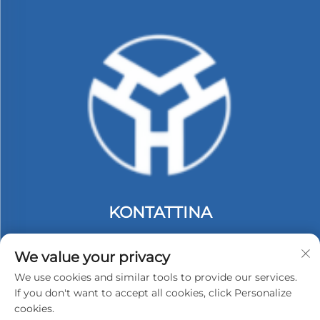
KONTATTINA
Add: tiega 2, Bini C. #74 Zona Indostrija ta' Langbei.
Tongle Longgang. Shenzhen, Ċina.
We value your privacy
Tel:
+86-13530558584
We use cookies and similar tools to provide our services.
If you don't want to accept all cookies, click Personalize
E-mail:
[email protected]
cookies.