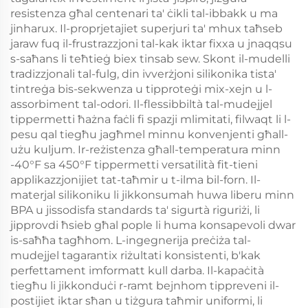
resistenza għal centenari ta' ċikli tal-ibbakk u ma
jinharux. Il-proprjetajiet superjuri ta' mhux taħseb
jaraw fuq il-frustrazzjoni tal-kak iktar fixxa u jnaqqsu
s-saħans li teħtieġ biex tinsab sew. Skont il-mudelli
tradizzjonali tal-fulg, din ivverżjoni silikonika tista'
tintreġa bis-sekwenza u tipproteġi mix-xejn u l-
assorbiment tal-odori. Il-flessibbiltà tal-mudejjel
tippermetti ħażna faċli fi spazji mlimitati, filwaqt li l-
pesu qal tiegħu jagħmel minnu konvenjenti għall-
użu kuljum. Ir-reżistenza għall-temperatura minn
-40°F sa 450°F tippermetti versatilità fit-tieni
applikazzjonijiet tat-taħmir u t-ilma bil-forn. Il-
materjal silikoniku li jikkonsumah huwa liberu minn
BPA u jissodisfa standards ta' sigurtà riguriżi, li
jipprovdi ħsieb għal pople li huma konsapevoli dwar
is-saħħa tagħhom. L-ingegnerija preċiża tal-
mudejjel tagarantix riżultati konsistenti, b'kak
perfettament imformatt kull darba. Il-kapaċità
tiegħu li jikkonduċi r-ramt bejnhom tippreveni il-
postijiet iktar sħan u tiżgura taħmir uniformi, li