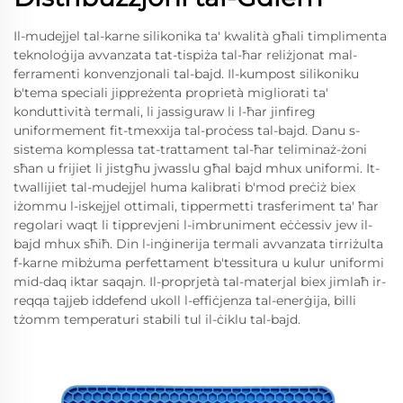
Il-mudejjel tal-karne silikonika ta' kwalità għali timplimenta
teknoloġija avvanzata tat-tispiża tal-ħar reliżjonat mal-
ferramenti konvenzjonali tal-bajd. Il-kumpost silikoniku
b'tema speciali jippreżenta proprietà migliorati ta'
konduttività termali, li jassiguraw li l-ħar jinfireg
uniformement fit-tmexxija tal-proċess tal-bajd. Danu s-
sistema komplessa tat-trattament tal-ħar teliminaż-żoni
sħan u frijiet li jistgħu jwasslu għal bajd mhux uniformi. It-
twallijiet tal-mudejjel huma kalibrati b'mod preċiż biex
iżommu l-iskejjel ottimali, tippermetti trasferiment ta' ħar
regolari waqt li tipprevjeni l-imbruniment eċċessiv jew il-
bajd mhux sħiħ. Din l-inġinerija termali avvanzata tirriżulta
f-karne mibżuma perfettament b'tessitura u kulur uniformi
mid-daq iktar saqajn. Il-proprjetà tal-materjal biex jimlaħ ir-
reqqa tajjeb iddefend ukoll l-effiċjenza tal-enerġija, billi
tżomm temperaturi stabili tul il-ċiklu tal-bajd.