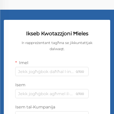
Ikseb Kwotazzjoni Ħieles
Ir-rappreżentant tagħna se jikkuntattjak
dalwaqt.
Imel
0/100
Isem
0/100
Isem tal-Kumpanija