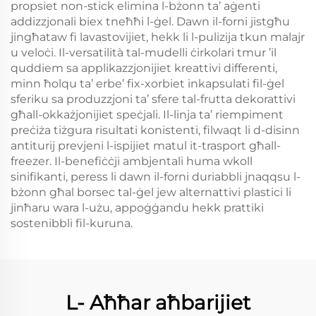
propsiet non-stick elimina l-bżonn ta’ aġenti
addizzjonali biex tneħħi l-ġel. Dawn il-forni jistgħu
jingħataw fi lavastovijiet, hekk li l-pulizija tkun malajr
u veloċi. Il-versatilità tal-mudelli ċirkolari tmur ’il
quddiem sa applikazzjonijiet kreattivi differenti,
minn ħolqu ta’ erbe’ fix-xorbiet inkapsulati fil-ġel
sferiku sa produzzjoni ta’ sfere tal-frutta dekorattivi
għall-okkażjonijiet speċjali. Il-linja ta’ riempiment
preċiża tiżgura risultati konistenti, filwaqt li d-disinn
antiturij prevjeni l-ispijiet matul it-trasport għall-
freezer. Il-benefiċċji ambjentali huma wkoll
sinifikanti, peress li dawn il-forni duriabbli jnaqqsu l-
bżonn għal borsec tal-ġel jew alternattivi plastici li
jinħaru wara l-użu, appoġġandu hekk prattiki
sostenibbli fil-kuruna.
L- Aħħar aħbarijiet