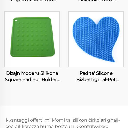
Neon Tube għall-Strip
silikonna Soft Pipi tal-
Lumi 8mm
Ħaddiem gradi ta'
Silikonn Transparent
Peristaltic Pump Tube
ta' Silikonn
Dizajn Moderu Silikona
Pad ta' Silcone
Square Pad Pot Holders
Biżbettiġi Tal-Pot
Flexibbli, Sempri li
Holders Mhux Slipli,
Jigħidu u Jiddjaw Mill-
Durable, Flexibbli, Sħiħ li
Għasel
Jigħazzi u Jiġissu Trivet
Mats
Il-vantaġġi offerti mill-forni ta' silikon ċirkolari għall-
iceċ bil-karozza huma bosta u jikkontribwixxu