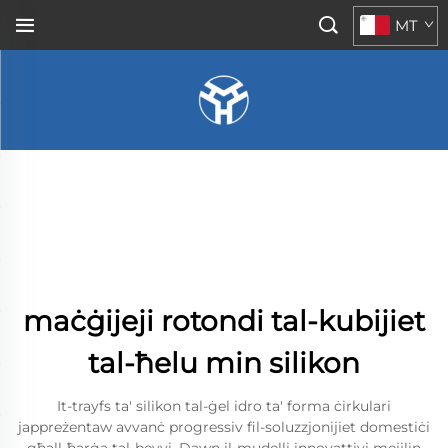
MT
maċġijeji rotondi tal-kubijiet
tal-ħelu min silikon
It-trayfs ta' silikon tal-ġel idro ta' forma ċirkulari
jappreżentaw avvanċ progressiv fil-soluzzjonijiet domestiċi