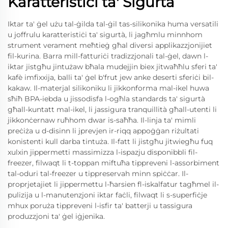
Karatteristiċi ta' Sigurtà
Iktar ta' ġel użu tal-ġilda tal-ġil tas-silikonika huma versatili
u joffrulu karatteristiċi ta' sigurtà, li jagħmlu minnhom
strument verament meħtieġ għal diversi applikazzjonijiet
fil-kurina. Barra mill-fatturiċi tradizzjonali tal-ġel, dawn l-
iktar jistgħu jintużaw bħala mudejjin biex jitwaħħlu sferi ta'
kafè imfixxija, balli ta' ġel b'frut jew anke deserti sferiċi bil-
kakaw. Il-materjal silikoniku li jikkonforma mal-ikel huwa
sħiħ BPA-iebda u jissodisfa l-ogħla standards ta' sigurtà
għall-kuntatt mal-ikel, li jassigura tranquillità għall-utenti li
jikkonċernaw ruħhom dwar is-saħħa. Il-linja ta' mimli
preċiża u d-disinn li jprevjen ir-riqq appoġġan riżultati
konistenti kull darba tintuża. Il-fatt li jistgħu jitwiegħu fuq
xulxin jippermetti massimizza l-ispazju disponibbli fil-
freezer, filwaqt li t-toppan miftuħa tippreveni l-assorbiment
tal-oduri tal-freezer u tippreservah minn spiċċar. Il-
proprjetajiet li jippermettu l-ħarsien fl-iskalfatur tagħmel il-
pulizija u l-manutenzjoni iktar faċli, filwaqt li s-superfiċje
mhux poruża tippreveni l-isfir ta' batterji u tassigura
produzzjoni ta' ġel iġjenika.