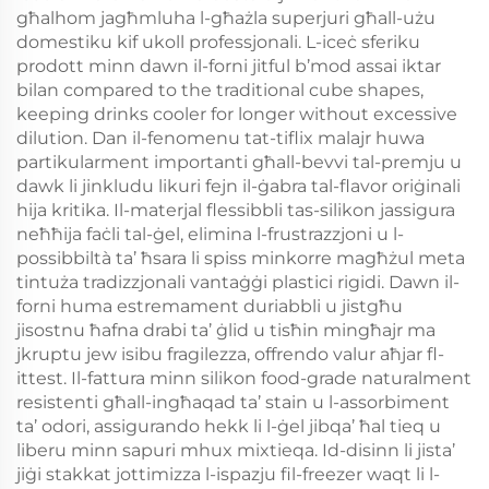
għalhom jagħmluha l-għażla superjuri għall-użu
domestiku kif ukoll professjonali. L-iceċ sferiku
prodott minn dawn il-forni jitful b’mod assai iktar
bilan compared to the traditional cube shapes,
keeping drinks cooler for longer without excessive
dilution. Dan il-fenomenu tat-tiflix malajr huwa
partikularment importanti għall-bevvi tal-premju u
dawk li jinkludu likuri fejn il-ġabra tal-flavor oriġinali
hija kritika. Il-materjal flessibbli tas-silikon jassigura
neħħija faċli tal-ġel, elimina l-frustrazzjoni u l-
possibbiltà ta’ ħsara li spiss minkorre magħżul meta
tintuża tradizzjonali vantaġġi plastici rigidi. Dawn il-
forni huma estremament duriabbli u jistgħu
jisostnu ħafna drabi ta’ ġlid u tisħin mingħajr ma
jkruptu jew isibu fragilezza, offrendo valur aħjar fl-
ittest. Il-fattura minn silikon food-grade naturalment
resistenti għall-ingħaqad ta’ stain u l-assorbiment
ta’ odori, assigurando hekk li l-ġel jibqa’ ħal tieq u
liberu minn sapuri mhux mixtieqa. Id-disinn li jista’
jiġi stakkat jottimizza l-ispazju fil-freezer waqt li l-