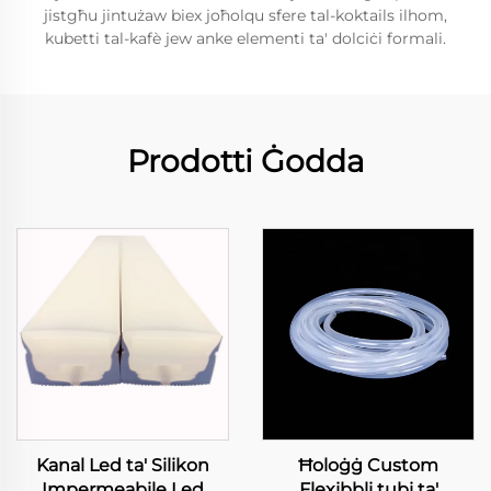
jistgħu jintużaw biex joħolqu sfere tal-koktails ilhom,
kubetti tal-kafè jew anke elementi ta' dolciċi formali.
Prodotti Ġodda
Kanal Led ta' Silikon
Ħoloġġ Custom
Impermeabile Led
Flexibbli tubi ta'