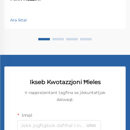
Ara Iktar
Ikseb Kwotazzjoni Ħieles
Ir-rappreżentant tagħna se jikkuntattjak
dalwaqt.
Imel
0/100