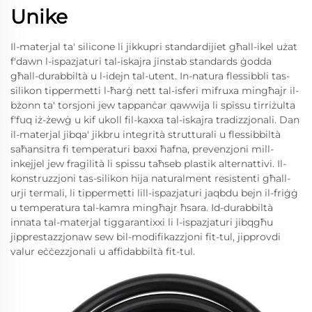
Unike
Il-materjal ta' silicone li jikkupri standardijiet għall-ikel użat
f'dawn l-ispazjaturi tal-iskajra jinstab standards ġodda
għall-durabbiltà u l-idejn tal-utent. In-natura flessibbli tas-
silikon tippermetti l-ħarġ nett tal-isferi mifruxa mingħajr il-
bżonn ta' torsjoni jew tappanċar qawwija li spissu tirriżulta
f'fuq iż-żewġ u kif ukoll fil-kaxxa tal-iskajra tradizzjonali. Dan
il-materjal jibqa' jikbru integrità strutturali u flessibbiltà
saħansitra fi temperaturi baxxi ħafna, prevenzjoni mill-
inkejjel jew fragilità li spissu taħseb plastik alternattivi. Il-
konstruzzjoni tas-silikon hija naturalment resistenti għall-
urji termali, li tippermetti lill-ispazjaturi jaqbdu bejn il-friġġ
u temperatura tal-kamra mingħajr ħsara. Id-durabbiltà
innata tal-materjal tiggarantixxi li l-ispazjaturi jibqgħu
jipprestazzjonaw sew bil-modifikazzjoni fit-tul, jipprovdi
valur eċċezzjonali u affidabbiltà fit-tul.