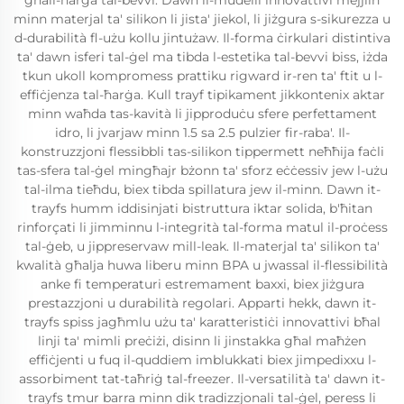
għall-ħarġa tal-bevvi. Dawn il-mudelli innovattivi mejjlin
minn materjal ta' silikon li jista' jiekol, li jiżgura s-sikurezza u
d-durabilità fl-użu kollu jintużaw. Il-forma ċirkulari distintiva
ta' dawn isferi tal-ġel ma tibda l-estetika tal-bevvi biss, iżda
tkun ukoll kompromess prattiku rigward ir-ren ta' ftit u l-
effiċjenza tal-ħarġa. Kull trayf tipikament jikkontenix aktar
minn waħda tas-kavità li jipproduċu sfere perfettament
idro, li jvarjaw minn 1.5 sa 2.5 pulzier fir-raba'. Il-
konstruzzjoni flessibbli tas-silikon tippermett neħħija faċli
tas-sfera tal-ġel mingħajr bżonn ta' sforz eċċessiv jew l-użu
tal-ilma tieħdu, biex tibda spillatura jew il-minn. Dawn it-
trayfs humm iddisinjati bistruttura iktar solida, b'ħitan
rinforçati li jimminnu l-integrità tal-forma matul il-proċess
tal-ġeb, u jippreservaw mill-leak. Il-materjal ta' silikon ta'
kwalità għalja huwa liberu minn BPA u jwassal il-flessibilità
anke fi temperaturi estremament baxxi, biex jiżgura
prestazzjoni u durabilità regolari. Apparti hekk, dawn it-
trayfs spiss jagħmlu użu ta' karatteristiċi innovattivi bħal
linji ta' mimli preċiżi, disinn li jinstakka għal maħżen
effiċjenti u fuq il-quddiem imblukkati biex jimpedixxu l-
assorbiment tat-taħriġ tal-freezer. Il-versatilità ta' dawn it-
trayfs tmur barra minn dik tradizzjonali tal-ġel, peress li