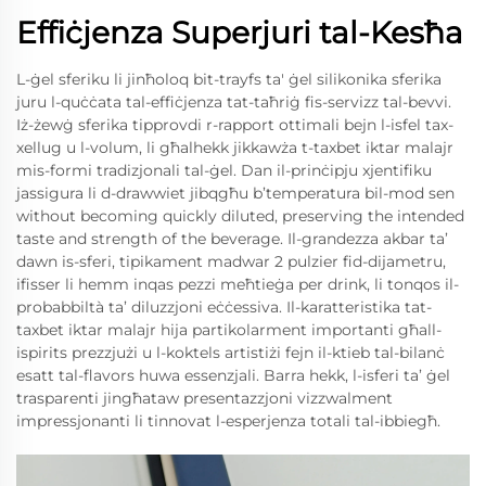
Effiċjenza Superjuri tal-Kesħa
L-ġel sferiku li jinħoloq bit-trayfs ta' ġel silikonika sferika
juru l-quċċata tal-effiċjenza tat-taħriġ fis-servizz tal-bevvi.
Iż-żewġ sferika tipprovdi r-rapport ottimali bejn l-isfel tax-
xellug u l-volum, li għalhekk jikkawża t-taxbet iktar malajr
mis-formi tradizjonali tal-ġel. Dan il-prinċipju xjentifiku
jassigura li d-drawwiet jibqgħu b’temperatura bil-mod sen
without becoming quickly diluted, preserving the intended
taste and strength of the beverage. Il-grandezza akbar ta’
dawn is-sferi, tipikament madwar 2 pulzier fid-dijametru,
ifisser li hemm inqas pezzi meħtieġa per drink, li tonqos il-
probabbiltà ta’ diluzzjoni eċċessiva. Il-karatteristika tat-
taxbet iktar malajr hija partikolarment importanti għall-
ispirits prezzjużi u l-koktels artistiżi fejn il-ktieb tal-bilanċ
esatt tal-flavors huwa essenzjali. Barra hekk, l-isferi ta’ ġel
trasparenti jingħataw presentazzjoni vizzwalment
impressjonanti li tinnovat l-esperjenza totali tal-ibbiegħ.