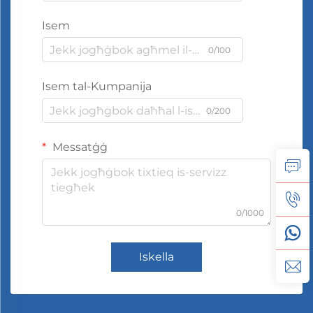
Isem
0/100
Isem tal-Kumpanija
0/200
Messatġġ
0/1000
Iskella