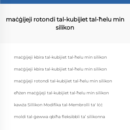
maċġijeji rotondi tal-kubijiet tal-ħelu min
silikon
maċġijeji kbira tal-kubijiet tal-ħelu min silikon
maċġijeji kbira tal-kubijiet tal-ħelu min silikon
maċġijeji rotondi tal-kubijiet tal-ħelu min silikon
eħżen maċġijeji tal-kubijiet tal-ħelu min silikon
kawża Sillikon Modifika tal-Membrolli ta' Iċċ
moldi tal-ġewwa qbiħa fleksibbli ta’ silikonna