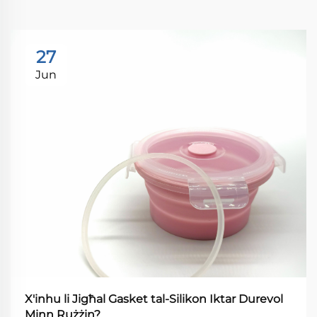
27
Jun
X'inhu li Jigħal Gasket tal-Silikon Iktar Durevol
Minn Rużżin?