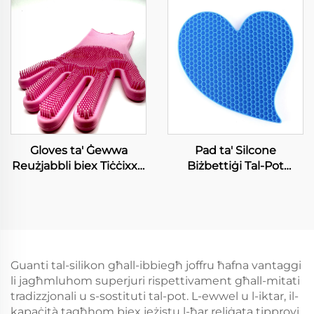
appljanzi domostiku
Ciokletta Travi
Decorażjoni Torta Bjorn
Mejjiet DIY Teli Baking
Tools Glue Icing Mold
Gloves ta' Ġewwa
Pad ta' Silcone
Reużjabbli biex Tiċċixxu
Biżbettiġi Tal-Pot
mediż tal-Ġewwa tal-
Holders Mhux Slipli,
Silicone Resistenti
Durable, Flexibbli, Sħiħ li
għall-Għerq Wash Dish
Jigħazzi u Jiġissu Trivet
Gloves
Mats
Guanti tal-silikon għall-ibbiegħ joffru ħafna vantaggi
li jagħmluhom superjuri rispettivament għall-mitati
tradizzjonali u s-sostituti tal-pot. L-ewwel u l-iktar, il-
kapaċità tagħhom biex jeżistu l-ħar reliġata tipprovi