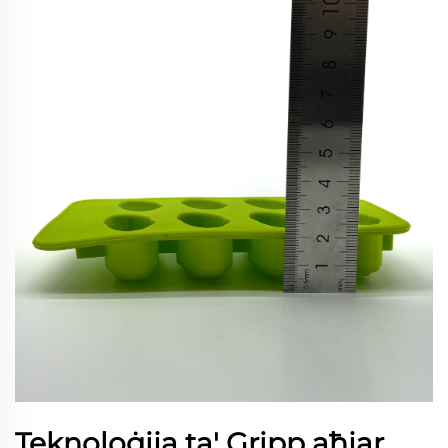
Teknoloġija ta' Gripp aħjar