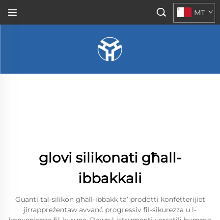
MT
glovi silikonati għall-
ibbakkali
Guanti tal-silikon għall-ibbakk ta’ prodotti konfetterijiet
jirrappreżentaw avvanċ progressiv fil-sikurezza u l-