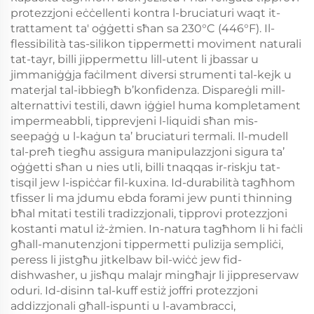
protezzjoni eċċellenti kontra l-bruciaturi waqt it-
trattament ta' oġġetti sħan sa 230°C (446°F). Il-
flessibilità tas-silikon tippermetti moviment naturali
tat-tayr, billi jippermettu lill-utent li jbassar u
jimmaniġġja faċilment diversi strumenti tal-kejk u
materjal tal-ibbiegħ b’konfidenza. Dispareġli mill-
alternattivi testili, dawn iġġiel huma kompletament
impermeabbli, tipprevjeni l-liquidi sħan mis-
seepaġġ u l-kaġun ta’ bruciaturi termali. Il-mudell
tal-preħ tiegħu assigura manipulazzjoni sigura ta’
oġġetti sħan u nies utli, billi tnaqqas ir-riskju tat-
tisqil jew l-ispiċċar fil-kuxina. Id-durabilità tagħhom
tfisser li ma jdumu ebda forami jew punti thinning
bħal mitati testili tradizzjonali, tipprovi protezzjoni
kostanti matul iż-żmien. In-natura tagħhom li hi faċli
għall-manutenzjoni tippermetti pulizija sempliċi,
peress li jistgħu jitkelbaw bil-wiċċ jew fid-
dishwasher, u jisħqu malajr mingħajr li jippreservaw
oduri. Id-disinn tal-kuff estiż joffri protezzjoni
addizzjonali għall-ispunti u l-avambracci,