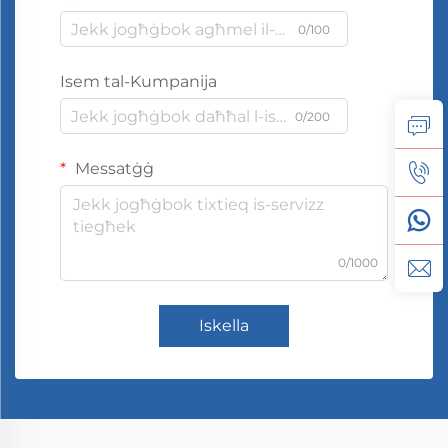
0/100
Isem tal-Kumpanija
0/200
Messatġġ
0/1000
Iskella