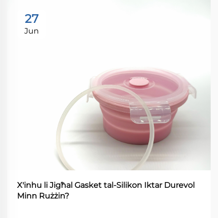
27
Jun
X'inhu li Jigħal Gasket tal-Silikon Iktar Durevol
Minn Rużżin?