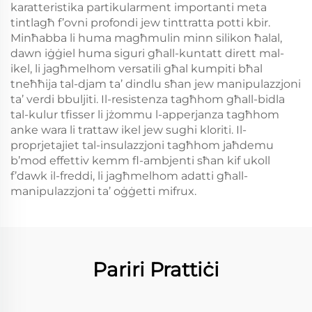
karatteristika partikularment importanti meta
tintlagħ f’ovni profondi jew tinttratta potti kbir.
Minħabba li huma magħmulin minn silikon ħalal,
dawn iġġiel huma siguri għall-kuntatt dirett mal-
ikel, li jagħmelhom versatili għal kumpiti bħal
tneħħija tal-djam ta’ dindlu sħan jew manipulazzjoni
ta’ verdi bbuljiti. Il-resistenza tagħhom għall-bidla
tal-kulur tfisser li jżommu l-apperjanza tagħhom
anke wara li trattaw ikel jew sughi kloriti. Il-
proprjetajiet tal-insulazzjoni tagħhom jaħdemu
b’mod effettiv kemm fl-ambjenti sħan kif ukoll
f’dawk il-freddi, li jagħmelhom adatti għall-
manipulazzjoni ta’ oġġetti mifrux.
Pariri Prattiċi