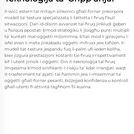
Il-wiċċ estern tal-mitayn silikoniċi għall-fornar jinkorpora
mudell ta' testura speċjalizzata li tattotta l-ħruq f'kull
sitwazzjoni. Dan id-disinn avvanzat tal-ħruq jinkludi ġeben
u ħolquq ppostati b'mod strateġiku li jloqgħu punti multipli
ta' kuntatt mal-oġġetti mżommna, b'tali mod li jprevjenu l-
isfel even li meta jinkabadu oġġetti mifruxx jew taħżen. Il-
mudell tat-testura jespandu fuq il-palm ufl-ieden kollha,
biex jiżgura prestazzjoni kostanti tal-ħruq irrispettivament
kif l-utent jimsik l-oġġetti. Din it-teknoloġija tal-ħruq
imqassma b'mod sinifikanti r-riskju ta' kdar irranġati waqt
it-trasferiment ta' pjatti tal-ħammin jew l-imsemmar ta'
oġġetti għall-fornar pesanti, biżżejjed konfidenza u kontroll
għall-utenti fl-attività tagħhom fil-kuxina.