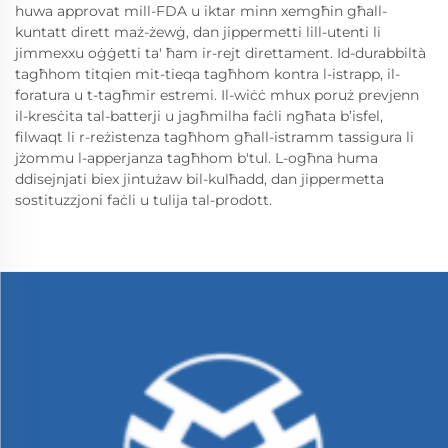
huwa approvat mill-FDA u iktar minn xemgħin għall-
kuntatt dirett maż-żewġ, dan jippermetti lill-utenti li
jimmexxu oġġetti ta' ħam ir-rejt direttament. Id-durabbiltà
tagħhom titqien mit-tieqa tagħhom kontra l-istrapp, il-
foratura u t-tagħmir estremi. Il-wiċċ mhux poruż prevjenn
il-kresċita tal-batterji u jagħmilha faċli ngħata b’isfel,
filwaqt li r-reżistenza tagħhom għall-istramm tassigura li
jżommu l-apperjanza tagħhom b'tul. L-ogħna huma
ddisejnjati biex jintużaw bil-kulħadd, dan jippermetta
sostituzzjoni faċli u tulija tal-prodott.