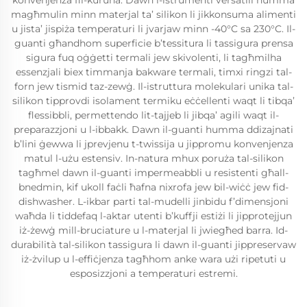
konvenjenza fil-kuruna. Dawn l-istrumenti versatili humma
magħmulin minn materjal ta’ silikon li jikkonsuma alimenti
u jista’ jispiża temperaturi li jvarjaw minn -40°C sa 230°C. Il-
guanti għandhom superficie b’tessitura li tassigura prensa
sigura fuq oġġetti termali jew skivolenti, li tagħmilha
essenzjali biex timmanja bakware termali, timxi ringzi tal-
forn jew tismid taz-zewġ. Il-istruttura molekulari unika tal-
silikon tipprovdi isolament termiku eċċellenti waqt li tibqa’
flessibbli, permettendo lit-tajjeb li jibqa’ agili waqt il-
preparazzjoni u l-ibbakk. Dawn il-guanti humma ddizajnati
b’lini ġewwa li jprevjenu t-twissija u jippromu konvenjenza
matul l-użu estensiv. In-natura mhux poruża tal-silikon
tagħmel dawn il-guanti impermeabbli u resistenti għall-
bnedmin, kif ukoll faċli ħafna nixrofa jew bil-wiċċ jew fid-
dishwasher. L-ikbar parti tal-mudelli jinbidu f’dimensjoni
waħda li tiddefaq l-aktar utenti b’kuffji estiżi li jipprotejjun
iż-żewġ mill-bruciature u l-materjal li jwiegħed barra. Id-
durabilità tal-silikon tassigura li dawn il-guanti jippreservaw
iż-żvilup u l-effiċjenza tagħhom anke wara użi ripetuti u
esposizzjoni a temperaturi estremi.