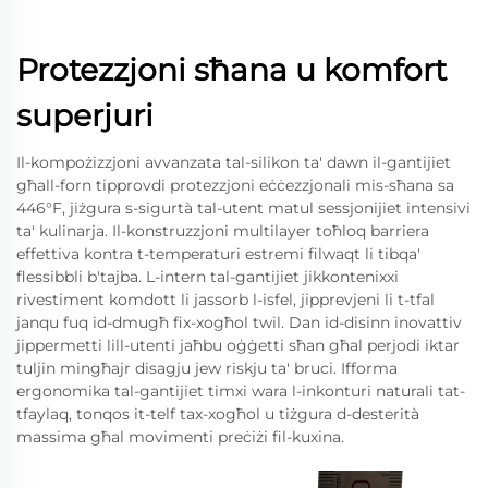
Protezzjoni sħana u komfort
superjuri
Il-kompożizzjoni avvanzata tal-silikon ta' dawn il-gantijiet
għall-forn tipprovdi protezzjoni eċċezzjonali mis-sħana sa
446°F, jiżgura s-sigurtà tal-utent matul sessjonijiet intensivi
ta' kulinarja. Il-konstruzzjoni multilayer toħloq barriera
effettiva kontra t-temperaturi estremi filwaqt li tibqa'
flessibbli b'tajba. L-intern tal-gantijiet jikkontenixxi
rivestiment komdott li jassorb l-isfel, jipprevjeni li t-tfal
janqu fuq id-dmugħ fix-xogħol twil. Dan id-disinn inovattiv
jippermetti lill-utenti jaħbu oġġetti sħan għal perjodi iktar
tuljin mingħajr disagju jew riskju ta' bruci. Ifforma
ergonomika tal-gantijiet timxi wara l-inkonturi naturali tat-
tfaylaq, tonqos it-telf tax-xogħol u tiżgura d-desterità
massima għal movimenti preċiżi fil-kuxina.