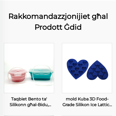
Rakkomandazzjonijiet għal
Prodott Ġdid
Taqbiet Bento ta'
mold Kuba 3D Food-
Silikonn għal-Bidu,
Grade Silikon Ice Lattice
Ċerkk prodott tal-
Fudge Torta Mold