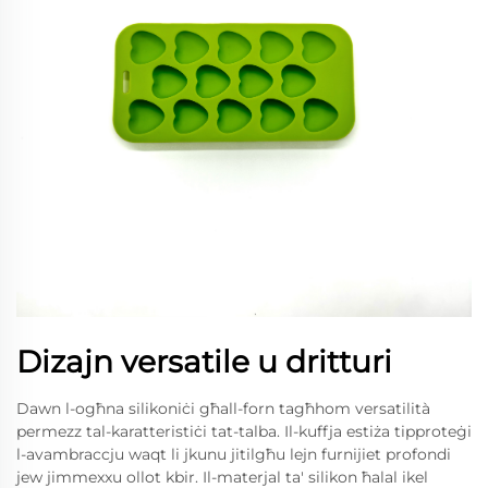
Dizajn versatile u dritturi
Dawn l-ogħna silikoniċi għall-forn tagħhom versatilità
permezz tal-karatteristiċi tat-talba. Il-kuffja estiża tipproteġi
l-avambraccju waqt li jkunu jitilgħu lejn furnijiet profondi
jew jimmexxu ollot kbir. Il-materjal ta' silikon ħalal ikel