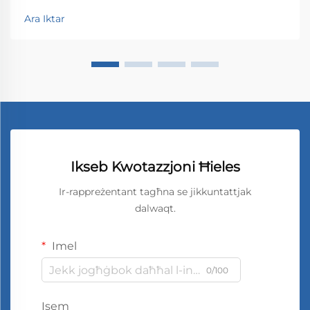
Ara Iktar
Ikseb Kwotazzjoni Ħieles
Ir-rappreżentant tagħna se jikkuntattjak
dalwaqt.
Imel
0/100
Isem