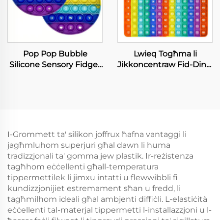
Pop Pop Bubble
Lwieq Togħma li
Silicone Sensory Fidget
Jikkoncentraw Fid-Dinja
Toy Għas-Sliem u Tifel
Ġelwiġi Stress Reliever
Special Needs
min-Silicone għal Lwieq
Retractable Hdiq Ġieħ
u Nejfin
Stress Relief
Contemporary
I-Grommett ta' silikon joffrux ħafna vantaggi li
jagħmluhom superjuri għal dawn li huma
tradizzjonali ta' gomma jew plastik. Ir-reżistenza
tagħhom eċċellenti għall-temperatura
tippermettilek li jimxu intatti u flewwibbli fi
kundizzjonijiet estremament sħan u fredd, li
tagħmilhom ideali għal ambjenti diffiċli. L-elastiċità
eċċellenti tal-materjal tippermetti l-installazzjoni u l-