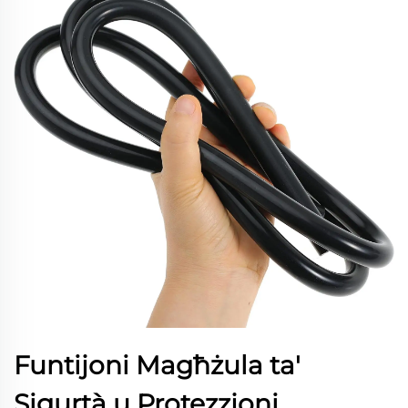
Funtijoni Magħżula ta'
Sigurtà u Protezzjoni