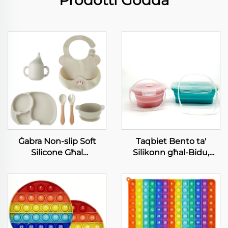
Prodotti Ġodda
Ġabra Non-slip Soft
Taqbiet Bento ta'
Silicone Għal
Silikonn għal-Bidu,
Protezzjoni tal-Toċċ Mat
Ċerkk prodott tal-
Cup Pad
appljanzi domostiku