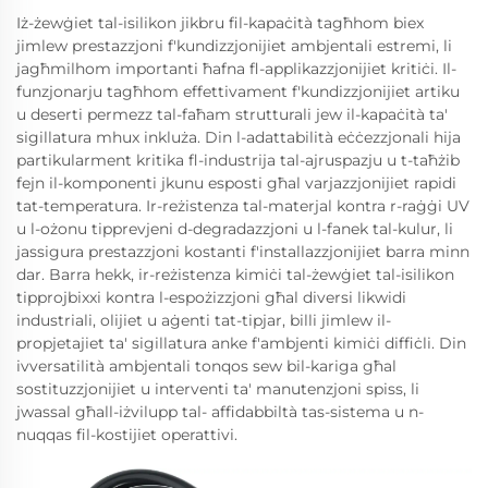
Iż-żewġiet tal-isilikon jikbru fil-kapaċità tagħhom biex
jimlew prestazzjoni f'kundizzjonijiet ambjentali estremi, li
jagħmilhom importanti ħafna fl-applikazzjonijiet kritiċi. Il-
funzjonarju tagħhom effettivament f'kundizzjonijiet artiku
u deserti permezz tal-faħam strutturali jew il-kapaċità ta'
sigillatura mhux inkluża. Din l-adattabilità eċċezzjonali hija
partikularment kritika fl-industrija tal-ajruspazju u t-taħżib
fejn il-komponenti jkunu esposti għal varjazzjonijiet rapidi
tat-temperatura. Ir-reżistenza tal-materjal kontra r-raġġi UV
u l-ożonu tipprevjeni d-degradazzjoni u l-fanek tal-kulur, li
jassigura prestazzjoni kostanti f'installazzjonijiet barra minn
dar. Barra hekk, ir-reżistenza kimiċi tal-żewġiet tal-isilikon
tipprojbixxi kontra l-espożizzjoni għal diversi likwidi
industriali, olijiet u aġenti tat-tipjar, billi jimlew il-
propjetajiet ta' sigillatura anke f'ambjenti kimiċi diffiċli. Din
ivversatilità ambjentali tonqos sew bil-kariga għal
sostituzzjonijiet u interventi ta' manutenzjoni spiss, li
jwassal għall-iżvilupp tal- affidabbiltà tas-sistema u n-
nuqqas fil-kostijiet operattivi.