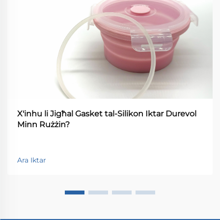
X'inhu li Jigħal Gasket tal-Silikon Iktar Durevol
Minn Rużżin?
Ara Iktar