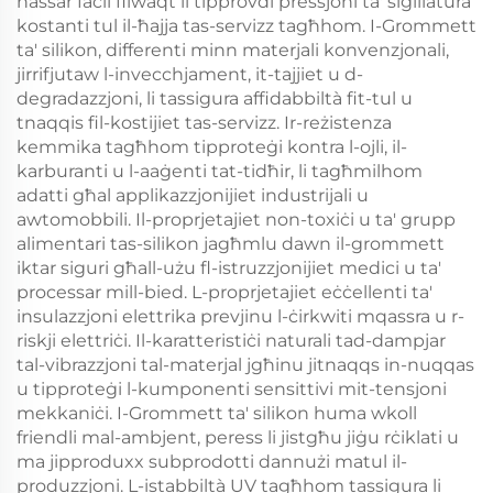
ħassar faċli filwaqt li tipprovdi pressjoni ta' sigillatura
kostanti tul il-ħajja tas-servizz tagħhom. I-Grommett
ta' silikon, differenti minn materjali konvenzjonali,
jirrifjutaw l-invecchjament, it-tajjiet u d-
degradazzjoni, li tassigura affidabbiltà fit-tul u
tnaqqis fil-kostijiet tas-servizz. Ir-reżistenza
kemmika tagħhom tipproteġi kontra l-ojli, il-
karburanti u l-aaġenti tat-tidħir, li tagħmilhom
adatti għal applikazzjonijiet industrijali u
awtomobbili. Il-proprjetajiet non-toxiċi u ta' grupp
alimentari tas-silikon jagħmlu dawn il-grommett
iktar siguri għall-użu fl-istruzzjonijiet medici u ta'
processar mill-bied. L-proprjetajiet eċċellenti ta'
insulazzjoni elettrika prevjinu l-ċirkwiti mqassra u r-
riskji elettriċi. Il-karatteristiċi naturali tad-dampjar
tal-vibrazzjoni tal-materjal jgħinu jitnaqqs in-nuqqas
u tipproteġi l-kumponenti sensittivi mit-tensjoni
mekkaniċi. I-Grommett ta' silikon huma wkoll
friendli mal-ambjent, peress li jistgħu jiġu rċiklati u
ma jipproduxx subprodotti dannużi matul il-
produzzjoni. L-istabbiltà UV tagħhom tassigura li