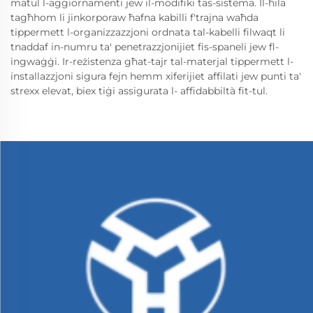
matul l-aggiornamenti jew il-modifiki tas-sistema. Il-ħila
tagħhom li jinkorporaw ħafna kabilli f'trajna waħda
tippermett l-organizzazzjoni ordnata tal-kabelli filwaqt li
tnaddaf in-numru ta' penetrazzjonijiet fis-spaneli jew fl-
ingwaġġi. Ir-reżistenza għat-tajr tal-materjal tippermett l-
installazzjoni sigura fejn hemm xiferijiet affilati jew punti ta'
strexx elevat, biex tiġi assigurata l- affidabbiltà fit-tul.