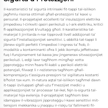
Il-karatteristiċi ta’ sigurtà intrinseki fit-tappi tal-isilikon
jagħmlu risorsa ottimali għall-protezzjoni ta’ kaxxi u
persunal. Il-propjetajiet eċċellenti ta’ insulazzjoni elettrika
jimpedixxu l-ċirkwiti qasiri perikolużi u l-ark elettriku, kritiċi
fl-applikazzjonijiet b’vultaġġ għoli. Il-karatteristika tal-
materjal li jirritarda n-nar tipprovdi livell addizjonali ta’
sigurtà f’installazzjonijiet sensittivi. L-abbiltà tat-tappi li
jibnew sigilli perfetti t’impedixxi l-ingress ta’ ħob, il-
modalità u kontaminanti oħra li jekk ikomplu jeffettwaw
fuq l-funzjonament tal-kaxxa jew jingeneraw sitwazzjonijiet
perikolużi. L-edġi lawr tagħhom mingħajr xotta
jipproteġġu minn ħsara fil-kabli u perikoli elettriki
potenzjali, filwaqt li r-reżistenza tagħhom għall-
komprensjarju t’assigura pressjoni ta’ sigillatura kostanti
b’ħolot tax-xum. In-natura aqtal tal-isilikon tagħmel dawn
it-tappi iżviluppati għall-użu f’mezzijiet medici u
applikazzjonijiet ta’ proċessar tal-ikel, fejn is-sigurtà tal-
materjal hija ewlenija. Il-propjetajiet tagħhom biex
idampjaw il-vibrazzjoni jipproteġġu l-kaxxi sensittivi mit-
tensjoni mekkanika u jnaqqsu ir-riskju ta’ fallimenti fil-