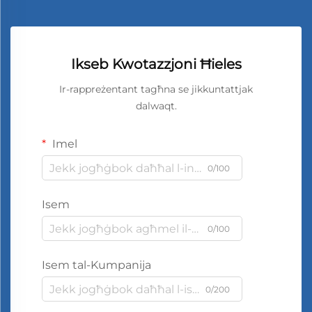
Ikseb Kwotazzjoni Ħieles
Ir-rappreżentant tagħna se jikkuntattjak
dalwaqt.
Imel
0/100
Isem
0/100
Isem tal-Kumpanija
0/200