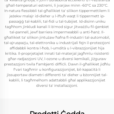
ta' kwalità għolja, li joffri durabbiltà eċċellenti u r-reżistenza
għall-temperaturi estremi, li jvarjaw minn -60°C sa 230°C.
In-natura flessibbli tal-għallikiet ta' silikon tippermettilem li
jeżekw malajr id-dieher u l-iftuħ waqt li tippermett ip-
passaġġ tal-kablili, tal-fidi u tal-tubijiet. Id-disinn uniku
tagħhom jinkludi kanali li b'mod sigur jitważżlu fil-ġenbiet
tal-pannell, jewf barriera impermeabbli u anti-ħanż. Il-
għallikiet ta' silikon jintużaw ħafna fl-industri tal-automobil,
tal-ajruspazju, tal-elettronika u industrijali fejn il-protezzjoni
affidabbli kontra l-ħob, l-umdità u l-vibrazzjonijiet hija
kritika. Il-proprjetajiet innati tal-materjal jagħmlu risistenti
għar-radjazzjoni UV, l-ozone u diversi kemikali, jiżguraw
prestazzjoni twila f'ambjenti diffiċli. Dawn il-għallikiet jidħlu
f'vari tagħmir u konfigurazzjonijiet, bil-kapaċità li
jissuportaw diametri differenti ta' dieher u bżonnijiet tal-
kablili, li tagħmelhom adattabbli għal applikazzjonijiet
diversi ta' installazzjoni.