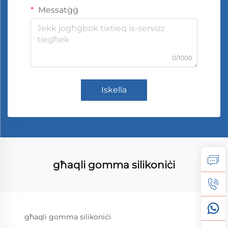
Messatġġ
0/1000
Iskella
għaqli gomma silikoniċi
għaqli gomma silikoniċi