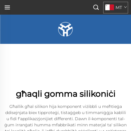
MT
għaqli gomma silikoniċi
Għallik għal silikon hija komponent viżibbli u meħtieġa
ddisejnjata biex tipproteġi, tistaġġeb u timmaniġġja kablili
u fidi f'applikazzjonijiet differenti. Dawn il-komponenti tal-
ġum irranġati humma mfabbrikati minn materjal ta' silikon