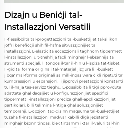
Dizajn u Beniċji tal-
Installazzjoni Versatili
Il-flessibbiltà tal-progettazzjoni tal-buskettijiet tal-silikon
joffri benefiċċji sħiħ fil-ħafna sitwazzjonijiet ta'
installazzjoni. L-elasticità eċċezzjonali tagħhom tippermett
l-installazzjoni u t-tneħħija faċli mingħajr l-ebżennija ta'
strumenti speċjali, li tonqos iktar il-ħin u l-ispiża tat-tisbet.
Il-ġid ta' forma oriġinali tal-materjal jiżgura li l-buskett
jibqa' mal-forma oriġinali sa mill-inqas wara ċikli ripetuti ta'
kumpressjoni u espansjoni, li jipprovi prestazzjoni konstanti
tul il-ħajja tas-servizz tiegħu. L-possibbiltà li tiġi pprovduta
adattata għal daqsijiet u konfigurazzjonijiet speċifiċi
tippermett l-installazzjoni preċiża għall-applikazzjonijiet
partikolari, billi telimina l-ħtiġa għal soluzzjonijiet
temporanji. L-opzjoni tad-disinn maqsuma tal-buskettijiet
tużaha fl-installazzjoni madwar kabilli diġà jeżistenti
mingħajr bżonn tinqas, biex tinżamm iktar il-valuri tal-ħin