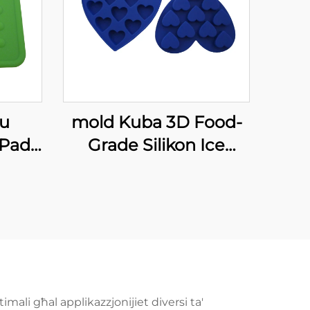
ru
mold Kuba 3D Food-
 Pad
Grade Silikon Ice
bbli,
Lattice Fudge Torta
du u
Mold Ciokletta Travi
asel
Decorażjoni Torta
Bjorn Mejjiet DIY Teli
Baking Tools Glue
Icing Mold
mali għal applikazzjonijiet diversi ta'