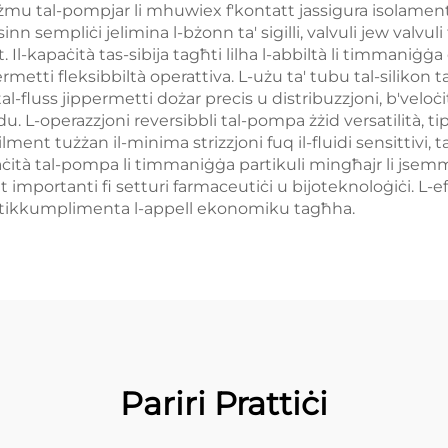
żmu tal-pompjar li mhuwiex f'kontatt jassigura isolament 
nn sempliċi jelimina l-bżonn ta' sigilli, valvuli jew valvuli 
 Il-kapaċità tas-sibija tagħti lilha l-abbiltà li timmaniġġ
permetti fleksibbiltà operattiva. L-użu ta' tubu tal-silikon
ż tal-fluss jippermetti dożar precis u distribuzzjoni, b'veloċi
uidu. L-operazzjoni reversibbli tal-pompa żżid versatilità,
ent tużżan il-minima strizzjoni fuq il-fluidi sensittivi, t
aċità tal-pompa li timmaniġġa partikuli mingħajr li jsemm
t importanti fi setturi farmaceutiċi u bijoteknoloġiċi. L-
a tikkumplimenta l-appell ekonomiku tagħha.
Pariri Prattiċi