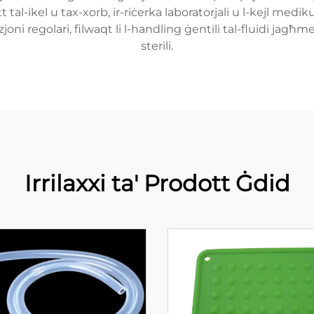
 tal-ikel u tax-xorb, ir-riċerka laboratorjali u l-kejl mediku
oni regolari, filwaqt li l-handling ġentili tal-fluidi jagħm
sterili.
Irrilaxxi ta' Prodott Ġdid