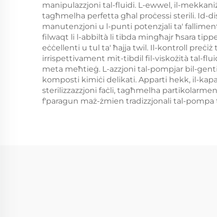
manipulazzjoni tal-fluidi. L-ewwel, il-mekkani
tagħmelha perfetta għal proċessi sterili. Id-disi
manutenzjoni u l-punti potenzjali ta' falliment.
filwaqt li l-abbiltà li tibda mingħajr ħsara tip
eċċellenti u tul ta' ħajja twil. Il-kontroll preċi
irrispettivament mit-tibdil fil-viskożità tal-fl
meta meħtieġ. L-azzjoni tal-pompjar bil-gentilm
komposti kimiċi delikati. Apparti hekk, il-kap
sterilizzazzjoni faċli, tagħmelha partikolarmen
f'paragun maż-żmien tradizzjonali tal-pomp