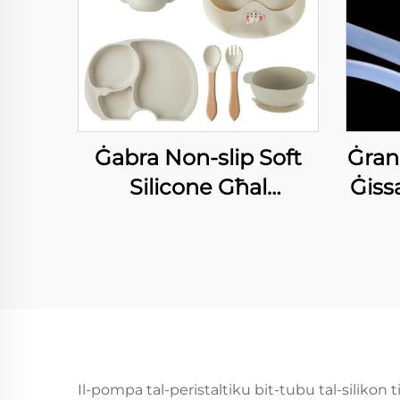
Ġabra Non-slip Soft
Ġran
Silicone Għal
Ġiss
Protezzjoni tal-Toċċ
Te
Mat Cup Pad
BP
Sili
Il-pompa tal-peristaltiku bit-tubu tal-silikon 