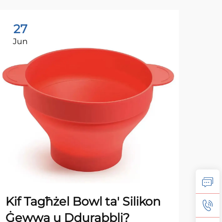
27
2
Jun
Ju
Kif Tagħżel Bowl ta' Silikon
Ki
Ġewwa u Ddurabbli?
tal