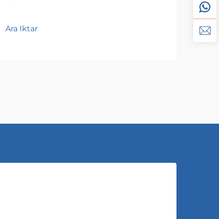
Per
Ara Iktar
Ara I