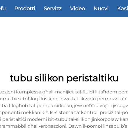
efu
Prodotti
Servizz
Video
Nuovi
Kasi
tubu silikon peristaltiku
oluzzjoni kumplessa għall-manijiet tal-fluidi li taħdem 
i jdumu biex toħloq flus kontinwu tal-likwidu permezz ta' 
 kontra l-logħob tal-pompa ċirkolari, jew neħħu vojt li jisse
mponenti mekkanikiż. Is-sistema ta' kontroll preċiż tal-po
pi peristaltiċi moderni bit-tubu tal-silikon jinkorporaw kar
rogrammabbli għall-erogazzjoni. Dawn il-pompi jinsabu b’ap