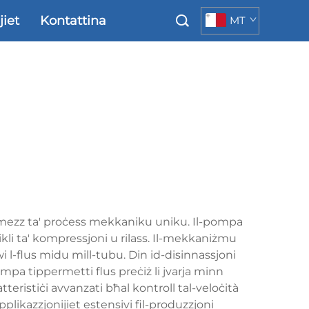
jiet
Kontattina
MT
permezz ta' proċess mekkaniku uniku. Il-pompa
ċikli ta' kompressjoni u rilass. Il-mekkaniżmu
gwi l-flus midu mill-tubu. Din id-disinnassjoni
mpa tippermetti flus preċiż li jvarja minn
atteristiċi avvanzati bħal kontroll tal-veloċità
plikazzjonijiet estensivi fil-produzzjoni