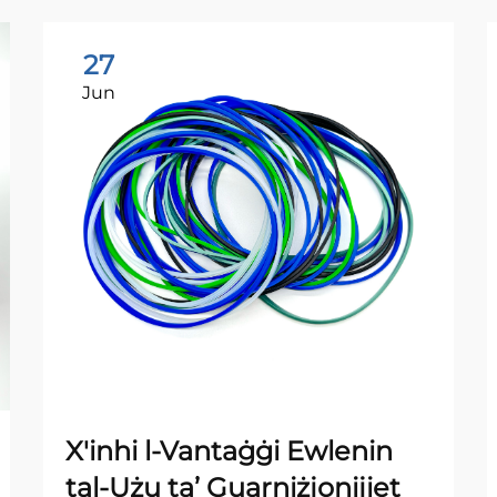
27
Jun
X'inhi l-Vantaġġi Ewlenin
tal-Użu ta’ Guarniżjonijiet