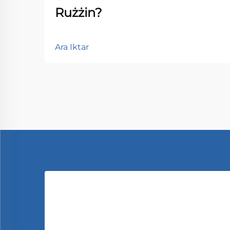
Rużżin?
Ara Iktar