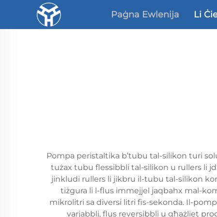
Paġna Ewlenija
Li Ċi
Pompa peristaltika b’tubu tal-silikon turi s
tużax tubu flessibbli tal-silikon u rullers l
jinkludi rullers li jikbru il-tubu tal-silikon
tiżgura li l-flus immejjel jaqbahx mal-ko
mikrolitri sa diversi litri fis-sekonda. Il-pom
varjabbli, flus reversibbli u għażliet p