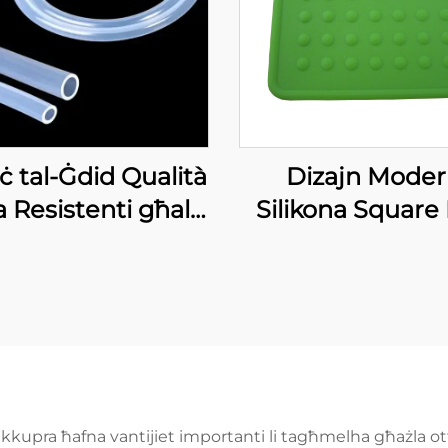
ċ tal-Ġdid Qualità
Dizajn Mode
a Resistenti għall-
Silikona Square
mperatura Ulija
Pot Holders Flexi
A 100% Tubi ta'
Sempri li Jigħi
konn Mediku gradi
Jiddjaw Mill-Għ
ta' Ħaddiem
tikkupra ħafna vantijiet importanti li tagħmelha għażla otti