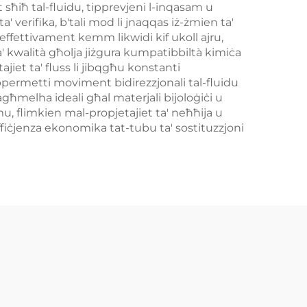
sħiħ tal-fluidu, tipprevjeni l-inqasam u
ta' verifika, b'tali mod li jnaqqas iż-żmien ta'
a effettivament kemm likwidi kif ukoll ajru,
 ta' kwalità għolja jiżgura kumpatibbiltà kimiċa
tajiet ta' fluss li jibqgħu konstanti
 tippermetti moviment bidirezzjonali tal-fluidu
agħmelha ideali għal materjali bijoloġiċi u
u, flimkien mal-propjetajiet ta' neħħija u
effiċjenza ekonomika tat-tubu ta' sostituzzjoni