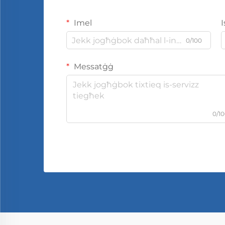
Imel
0/100
Messatġġ
0/1