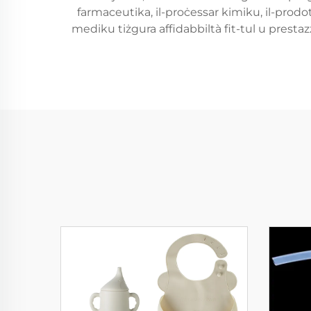
farmaceutika, il-proċessar kimiku, il-prodott
mediku tiżgura affidabbiltà fit-tul u prestazzj