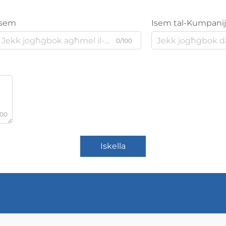
Isem
Isem tal-Kumpani
0/100
000
Iskella