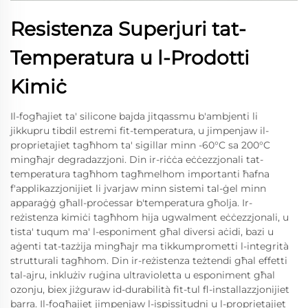
Resistenza Superjuri tat-
Temperatura u l-Prodotti
Kimiċ
Il-fogħajiet ta' silicone bajda jitqassmu b'ambjenti li
jikkupru tibdil estremi fit-temperatura, u jimpenjaw il-
proprietajiet tagħhom ta' sigillar minn -60°C sa 200°C
mingħajr degradazzjoni. Din ir-riċċa eċċezzjonali tat-
temperatura tagħhom tagħmelhom importanti ħafna
f'applikazzjonijiet li jvarjaw minn sistemi tal-ġel minn
apparaġġ għall-proċessar b'temperatura għolja. Ir-
reżistenza kimiċi tagħhom hija ugwalment eċċezzjonali, u
tista' tuqum ma' l-esponiment għal diversi aċidi, bazi u
aġenti tat-tazżija mingħajr ma tikkumprometti l-integrità
strutturali tagħhom. Din ir-reżistenza teżtendi għal effetti
tal-ajru, inklużiv ruġina ultravioletta u esponiment għal
ozonju, biex jiżguraw id-durabilità fit-tul fl-installazzjonijiet
barra. Il-fogħajiet jimpenjaw l-ispissitudni u l-proprietajiet