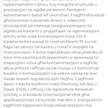
tippermettilem li jimxu fuq integrità strutturali u
prestazzjoni ta' sigillatura kemm f'ambjenti
estremament baridi kif ukoll sħan, li tagħmilha ideali
għal proċessi industriali diversi. L-elastiċità
eċċezzjonali tal-materjal tassigura pressjoni ta'
sigillatura kostanti u propjetajiet ta' rigenerazzjoni
ottimi, anke wara kompressjoni tulira. Din il-
karatteristika twassal bi mod sinifikanti fit-tul tal-
ħajja tas-servizz tal-kavità u tnixef ir-reqsijiet ta'
manutenzjoni. Il-kulur bajd jikkupri skop praktiku lil
hinn mill-estetika, billi jippermetti is-sewwieqa ta'
inspezzjoni viżiva għal kontaminazzjoni u logħob,
allura jinfurza l-effiċjenza tat-tiswija u l-kontroll tal-
kwalità. Il-kompożizzjoni tal-silikon xierqa tal-ikel
tissab reqwiti regolatorji qish tiegħu, li jagħmel
dawn il-kavità konformi mad-Direttorju tal-Ikel u
Dawk (FDA), l-Uffiċċju tal-Agrikoltura Amerikan
(USDA), u standards internazzjonali oħra għal
applikazzjonijiet ta' kuntatt mal-ikel. L-inerzja kimiċi
tagħhom tippreveni kwalunkwe reazzjoni ma'