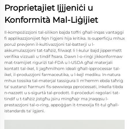
Proprietajiet Ijjjeniċi u
Konformità Mal-Liġijiet
Il-kompożizzjoni tal-silikon bajda toffri għall-inqas vantaggi
fi applikazzjonijiet fejn l'igjeni hija kritika. Is-superfiċju mhux
poruż prevjenn il-kultivazzjoni tal-batterji u l-
akkumulazzjoni tat-taħżiż, filwaqt li l-kulur bajd jippermett
verifika vizzuali u tindif ħsara. Dawn l-o-rinġi jikkonformaw
mat-tramijiet riguriżi tal-FDA u l-USDA għal materjali
kontatt tal-ikel, li jagħmilhom ideali għall-ipproċessar tal-
ikel, il-produzzjoni farmaceutika, u l-kejl mediku. In-natura
mhux tossika tal-materjal tassigura li m'hemm ebda taħriġ
ta' sustanzi ħarmuni fis-sewwieqa pproċessati, inkella tibda
n-nazzett u s-sigurtà tal-prodott. Il-proċeduri regolari tat-
tindif u t-taħżiż jistgħu jsiru mingħajr ma jnaqqsu l-
prestazzjoni tal-o-ring, appoġġan it-tmexxija fit-tul għall-
istandards ta' igjeni.