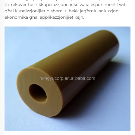
ta' rekuver tar-rikkuperazzjoni anke wara esponiment twil
għal kundizzjonijiet qishom, u hekk jagħmlu soluzzjoni
ekonomika għal applikazzjonijiet xejn.