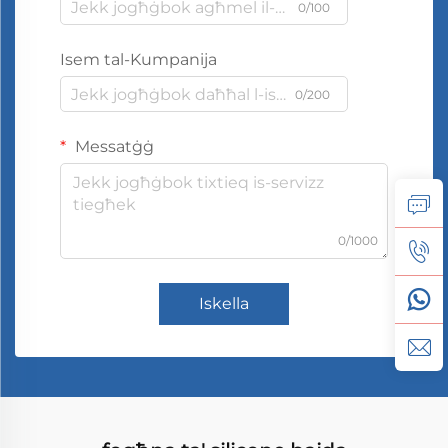
0/100
Isem tal-Kumpanija
0/200
Messatġġ
0/1000
Iskella