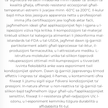
ta' sigillatura versatili mfabbrika minn rubber ta' silikon ta'
kwalità għalja, offrendo resistenzi eċċezzjonali għall-
temperaturi estremi li jvarjaw minn -60°C sa 200°C. Il-kulur
bajd mhux biss jassigura apparenza netta u professjonali
imma jifla ċertifikazzjoni jew logħob aktar faċli,
jagħmelhom ideali għal applikazzjonijiet fejn l-igjena u l-
ispezzjoni viżiva hija kritika. Il-kompożizzjoni tal-materjal
tinkludi silikon ta' kategorija alimentari li jikkonforma mal-
istandards tal-FDA u tal-USDA, jagħmel dawn iġ-ġarniżi
partikolarment adatti għall-ipproċessar tal-iktur, il-
produzzjoni farmaceutika, u l-attrezzature mediku. L-
istruttura molekulari unika tal-silikon tipprovdi
rekuperazzjoni ottimali mill-kumpressjoni u tivverżatt
ivvinta fleksibbiltà anke wara esponiment twil
kondizzjonijiet qishom. Dawn iġ-ġarniżi jipprevengu b'mod
effettiv l-ingress ta' xbajjed, il-ħames, u kontaminanti oħra
filwaqt li jżumu sigill sigur f'diversi kondizzjonijiet ta'
pressjoni. In-natura aħmar u non-reattiva ta' iġ-ġarniżi tal-
silikon bajd tagħmelhom iżgur għall-użu f'applikazzjonijiet
sensittivi, filwaqt li r-resistenza għall-radjazzjoni UV, l-
ożonu, u l-esponiment kemmiku tiżgura durabilità u
affidabbiltà fit-tul.