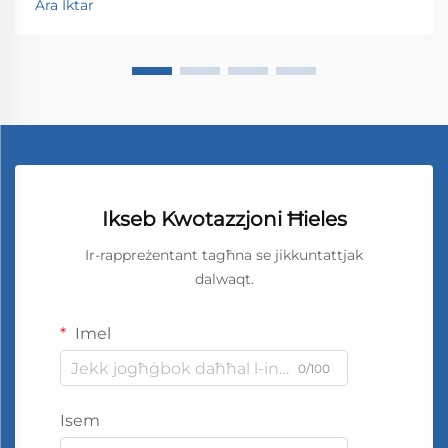
Ara Iktar
Ikseb Kwotazzjoni Ħieles
Ir-rappreżentant tagħna se jikkuntattjak
dalwaqt.
Imel
0/100
Isem