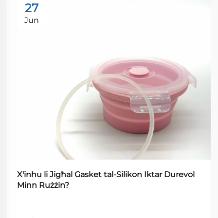
27
Jun
X'inhu li Jigħal Gasket tal-Silikon Iktar Durevol
Minn Rużżin?