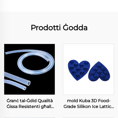
Prodotti Ġodda
Ġranċ tal-Ġdid Qualità
mold Kuba 3D Food-
Ġissa Resistenti għall-
Grade Silikon Ice Lattice
Temperatura Ulija BPA
Fudge Torta Mold