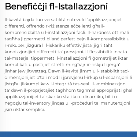
Benefiċċji fl-Istallazzjoni
Il-kavità bajda turi versatilità notevoli f'applikazzjonijiet
differenti, offrendo r-riżistenza eċċellenti għall-
komprensibbiltà u l-installazzjoni faċli. Il-hardness ottimali
tagħha jippermetti bilanċ perfett bejn il-kompressibbiltà u
r-rekuper, jiżgura li l-iskariku effettiv jista' jiġri taħt
kundizzjonijiet differenti ta' pressjoni. Il-flessibbiltà innata
tal-materjal tippermetti l-installazzjoni fi ġometrijiet iktar
komplikati u postijiet stretti mingħajr ir-riskju li jerġa'
jinhar jew jitwettaq. Dawn il-kavità jimmlu l-istabbiltà tad-
dimensjonijiet b'tali mod li jprevjenu l-irkup u l-espansjoni li
jistgħu jikkumplikaw l-integrità tas-seal. Il-kombinazzjoni
ta' dawn il-proprjetajiet tagħhom tagħmel approprijati għal
applikazzjonijiet ta' skariku statiku u dinamiku, billi n-
negozju tal-inventory jinqas u l-proċeduri ta' manutenzjoni
jsiru iktar sempliċi.