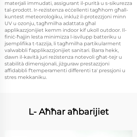
materjali immudati, assigurant il-purità u s-sikurezza
tal-prodott. Ir-reżistenza eċċellenti tagħhom għall-
kuntest meteoroloġiku, inkluż il-protezzjoni minn
UV u ozonju, tagħmilha adattata għal
applikazzjonijiet kemm indoor kif ukoll outdoor. Il-
finiċ-ħajjin lesta minimizza l-isvilupp batteriku u
jsemplifika t-tazzija, li tagħmilha partikularment
valwabbli f'applikazzjonijiet sanitari. Barra hekk,
dawn il-kavità juri reżistenza notevoli għat-tejr u
stabilità dimensjonali, jiżguraw prestazzjoni
affidabbli f'temperamenti differenti ta' pressjoni u
stres mekkaniku.
L- Aħħar aħbarijiet