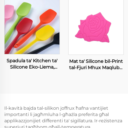
100% Tubi ta' Silikonn
Ciokletta Travi
Mediku gradi ta'
Decorażjoni Torta Bjorn
Ħaddiem
Mejjiet DIY Teli Baking
Tools Glue Icing Mold
Spadula ta' Kitchen ta'
Mat ta' Silicone bil-Print
Silicone Eko-Liema,
tal-Fjuri Mhux Maqluba,
Instrument għall-
Durable, Flexibbli,
Kukkina Packaged Set
Ssajjem li Jintiwa u
ma’ Sikkina f’Bag għall-
Jinsejja Mattofta ta'
Użu ta’ Dinnerware
Silicone
Il-kavità bajda tal-silikon joffrux ħafna vantijiet
importanti li jagħmluha l-għażla preferita għal
applikazzjonijiet differenti ta' sigillatura. Ir-reżistenza
superjuri tagħhom għall-temperatura