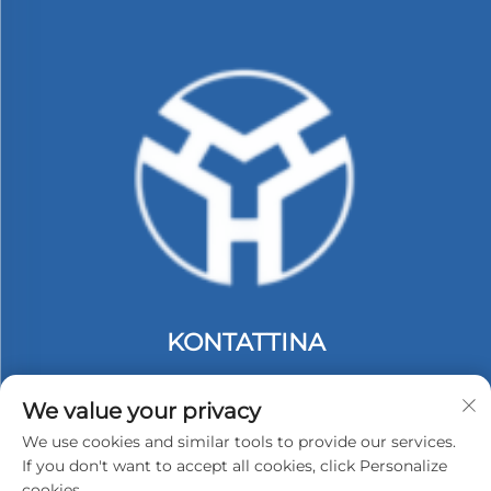
KONTATTINA
Add: tiega 2, Bini C. #74 Zona Indostrija ta' Langbei.
Tongle Longgang. Shenzhen, Ċina.
We value your privacy
Tel:
+86-13530558584
We use cookies and similar tools to provide our services.
If you don't want to accept all cookies, click Personalize
E-mail:
[email protected]
cookies.