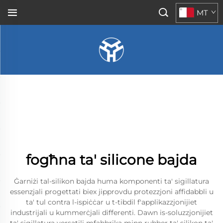
MT
fogħna ta' silicone bajda
Ġarniżi tal-silikon bajda huma komponenti ta' sigillatura
essenzjali progettati biex jipprovdu protezzjoni affidabbli u
ta' tul contra l-ispiċċar u t-tibdil f'applikazzjonijiet
industrijali u kummerċjali differenti. Dawn is-soluzzjonijiet