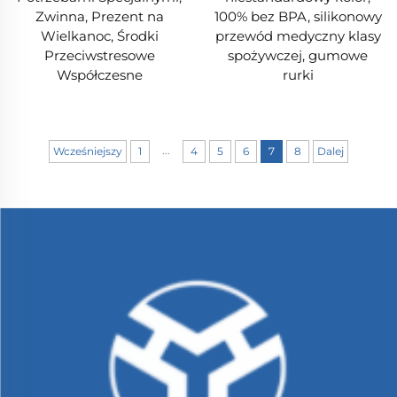
Zwinna, Prezent na
100% bez BPA, silikonowy
Wielkanoc, Środki
przewód medyczny klasy
Przeciwstresowe
spożywczej, gumowe
Współczesne
rurki
...
Wcześniejszy
1
4
5
6
7
8
Dalej