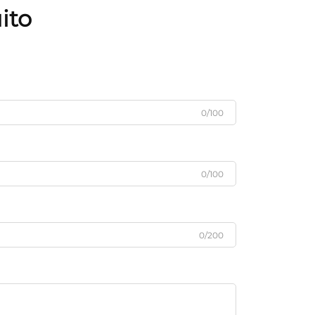
ito
0/100
0/100
0/200