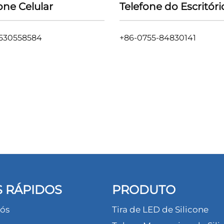
one Celular
Telefone do Escritóri
3530558584
+86-0755-84830141
S RÁPIDOS
PRODUTO
ós
Tira de LED de Silicone