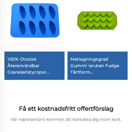
100% Otoxisk
Matlagningsgrad
Återanvändbar
Gummi Isruten Fudge
Granskallstyropor
Tårtform
Iskubblagörare Skinka
Chokladbakform till
Form
födelsedagskakdecorering
DIY-bakverktyg Lim
Icing Form
Få ett kostnadsfritt offertförslag
Vår representant kommer att kontakta dig inom kort.