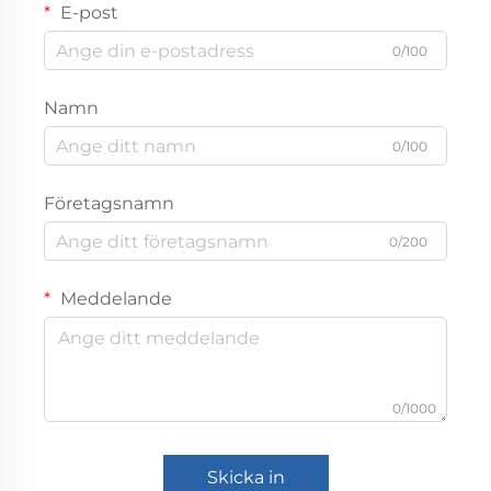
E-post
0/100
Namn
0/100
Företagsnamn
0/200
Meddelande
0/1000
Skicka in