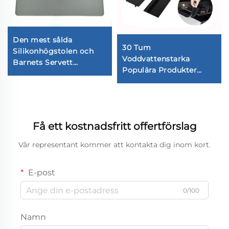
Den mest sålda
30 Tum
Silikonhögstolen och
Voddvattenstarka
Barnets Servett
Populära Produkter
Minimalistisk Design
Silicone Överdragskock
Baby Servett Tillverkad
Fyllnadsfunktion
av Hållbar Silikon
Köksrubber Fyllare
Få ett kostnadsfritt offertförslag
Vår representant kommer att kontakta dig inom kort.
E-post
0/100
Namn