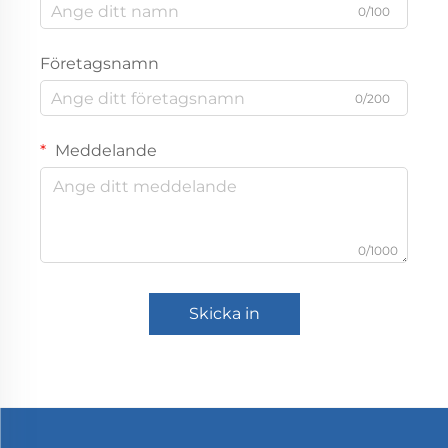
0/100
Företagsnamn
0/200
Meddelande
0/1000
Skicka in