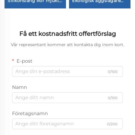
Silikonslang Rör mjukt
Ekologisk äggslagare
flexibelt matgrad
sked matklipp för
medicinsk silikonrubber
hemma kök användning
tube
Få ett kostnadsfritt offertförslag
Vår representant kommer att kontakta dig inom kort.
E-post
0/100
Namn
0/100
Företagsnamn
0/200