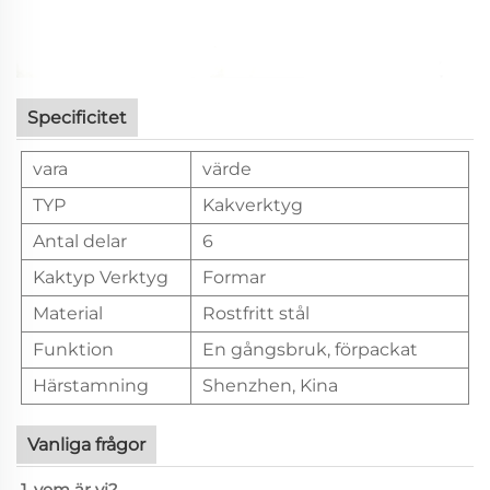
Specificitet
vara
värde
TYP
Kakverktyg
Antal delar
6
Kaktyp Verktyg
Formar
Material
Rostfritt stål
Funktion
En gångsbruk, förpackat
Härstamning
Shenzhen, Kina
Vanliga frågor
1. vem är vi?