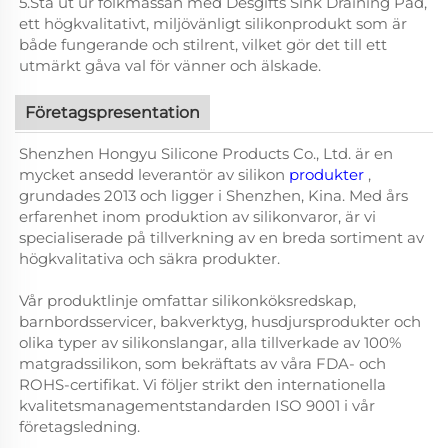
5.Stå ut ur folkmassan med Desgifts Sink Draining Pad,
ett högkvalitativt, miljövänligt silikonprodukt som är
både fungerande och stilrent, vilket gör det till ett
utmärkt gåva val för vänner och älskade.
Företagspresentation
Shenzhen Hongyu Silicone Products Co., Ltd. är en
mycket ansedd leverantör av silikon
produkter
,
grundades 2013 och ligger i Shenzhen, Kina. Med års
erfarenhet inom produktion av silikonvaror, är vi
specialiserade på tillverkning av en breda sortiment av
högkvalitativa och säkra produkter.
Vår produktlinje omfattar silikonköksredskap,
barnbordsservicer, bakverktyg, husdjursprodukter och
olika typer av silikonslangar, alla tillverkade av 100%
matgradssilikon, som bekräftats av våra FDA- och
ROHS-certifikat. Vi följer strikt den internationella
kvalitetsmanagementstandarden ISO 9001 i vår
företagsledning.