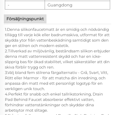
-
Guangdong
Försäljningspunkt
1.Denna silikonfaucetmatt är en smidig och nödvändig
tillägg till varje kök eller badrumsskiva, utformat för att
skydda ytor från vattenbeskädning samtidigt som den
ger en stilren och modern estetik.
2.Tillverkad av miljövänlig, beståndsam silikon erbjuder
denna matt vattenresistent skydd och har en icke-
slipprig bas för ökad stabilitet, vilket säkerställer att din
skiva förblir trygg och ren.
3.Välj bland fem stilrena färgalternativ - Grå, Svart, Vitt,
Rött eller Marmor - för att matcha din inredning, och
anpassa din matt med ett personligt logotyp för en
verkligen unik touch.
4.Perfekt för snabb och enkel tallrikstorkning, Drain
Pad Behind Faucet absorberar effektivt vatten,
förhindrar vattenstänkningar och skyddar dina
arbetsytor mot slitage.