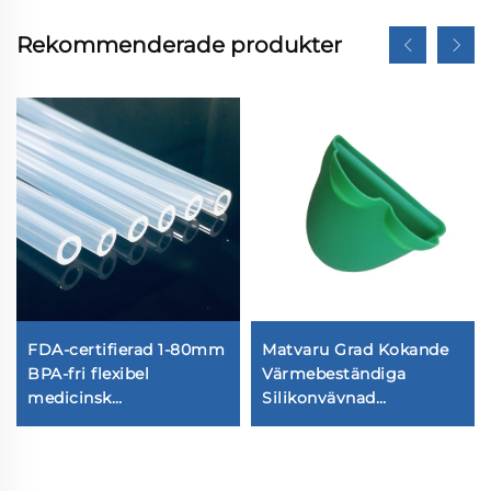
Rekommenderade produkter
FDA-certifierad 1-80mm
Matvaru Grad Kokande
BPA-fri flexibel
Värmebeständiga
medicinsk
Silikonvävnad
livsmedelsgradssilikonslang
Ugnshandskar Kök
för
Baking Handskar
injektionsanvändning