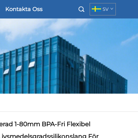
Kontakta Oss
SV
ierad 1-80mm BPA-Fri Flexibel
Livsmedelsgradssilikonslang För