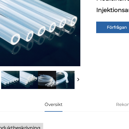
Injektions
Förfrågan
Översikt
Reko
oduktbeskrivning