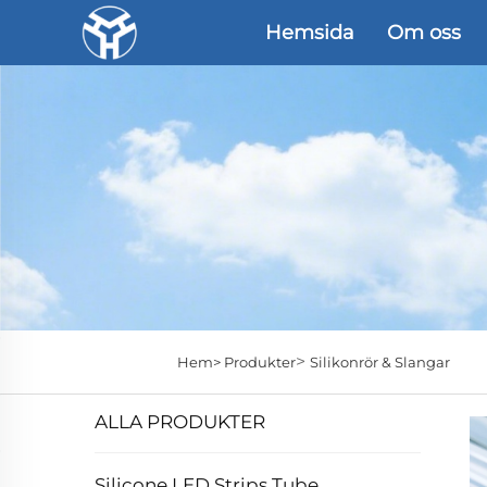
Hemsida
Om oss
>
Hem>
Produkter
Silikonrör & Slangar
ALLA PRODUKTER
Silicone LED Strips Tube