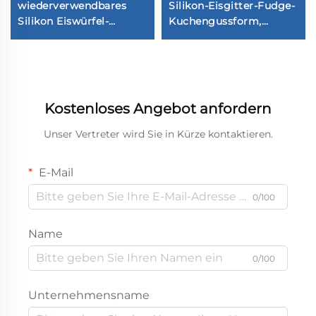
wiederverwendbares
Silikon-Eisgitter-Fudge-
Silikon Eiswürfel-
Kuchengussform,
Formblech
Schokoladenfach für
Geburtstagskuchendekorati
DIY-Backwerkzeuge,
Kleber, Zuckergussform
Kostenloses Angebot anfordern
Unser Vertreter wird Sie in Kürze kontaktieren.
E-Mail
0/100
Name
0/100
Unternehmensname