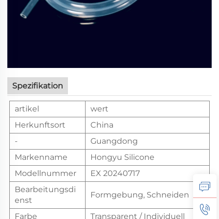
Spezifikation
artikel
wert
Herkunftsort
China
-
Guangdong
Markenname
Hongyu Silicone
Modellnummer
EX 20240717
Bearbeitungsdi
Formgebung, Schneiden
enst
Farbe
Transparent / Individuell