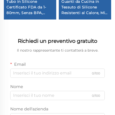
Tubo in Silicone
Guanti da Cucina in
Certificato FDA da 1-
Tessuto di Silicone
80mm, Senza BPA,
Resistenti al Calore, Mitt
Flessibile per Uso
anti cottura per Forno
Medico ed Alimentare a
Grado Iniettivo
Richiedi un preventivo gratuito
Il nostro rappresentante ti contatterà a breve.
Email
0/100
Nome
0/100
Nome dell'azienda