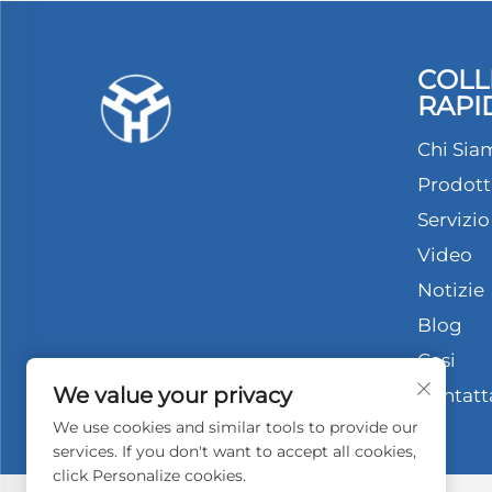
COLL
RAPI
Chi Sia
Prodott
Servizio
Video
Notizie
Blog
Casi
We value your privacy
Contatt
We use cookies and similar tools to provide our
services. If you don't want to accept all cookies,
click Personalize cookies.