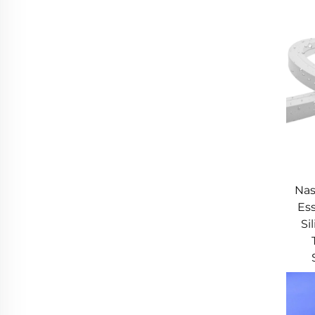
Nas
Ess
Si