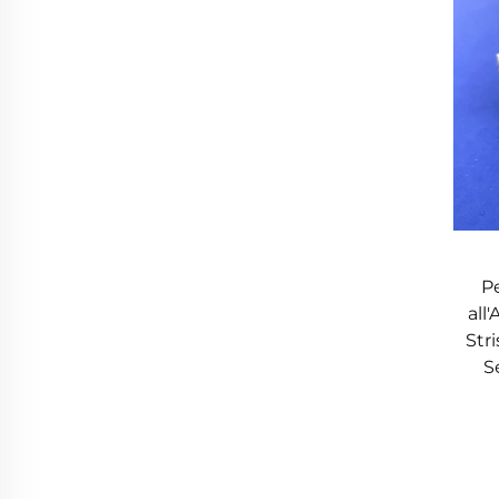
P
all
Str
S