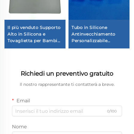
Il più venduto Supporto
Tubo in Silicone
Alto in Silicona e
Antinvecchiamento
Tovaglietta per Bambini
Personalizzabile
Design Minimalista
Trasparente Flessibile
Tovaglietta per Bambini
Nastro LED
Realizzata in Silicona
Impermeabile
Durevole
Modellazione Taglio
Richiedi un preventivo gratuito
Elaborazione
Dimensioni
Il nostro rappresentante ti contatterà a breve.
Personalizzate
Email
0/100
Nome